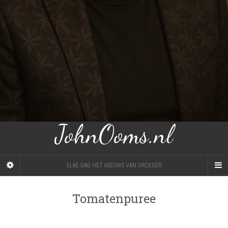
JohnOoms.nl
ELKE DAG HET NIEUWS VAN VROEGER
Tomatenpuree