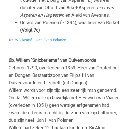
trouwde met Elburg van Asperen. Zij was een
dochter van Otto II van Arkel-Asperen
heer van
Asperen en Hagestein
en Aleid van Avesnes.
Gerard van Polanen ( -1394), was heer van Berkel
(Volgt 7c)
Uit:
Wikiwand – Jan I van Polanen
6b. Willem “Snickerieme” van Duivenvoorde
Geboren 1290, overleden in 1353. Heer van Oosterhout
en Dongen. Bastaardzoon van Filips III van
Duivenvoorde en Liesbeth (uit Dongen).
Willem wordt voor zijn tijd een zeer rijk man genoemd.
Omdat Willem uit zijn huwelijk met Heylwich van Vianen
(overleden in 1351) geen wettige erfgenamen had
kwam de erfenis terecht bij de zoon van zijn halfbroer,
dus zijn neef, Jan II van Polanen.
Willem had zeker 12 bastaardkinderen. Bij Aleid