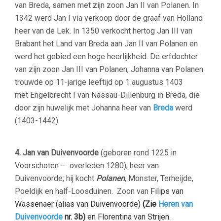
van Breda, samen met zijn zoon Jan II van Polanen. In
1342 werd Jan I via verkoop door de graaf van Holland
heer van de Lek. In 1350 verkocht hertog Jan III van
Brabant het Land van Breda aan Jan II van Polanen en
werd het gebied een hoge heerlijkheid. De erfdochter
van zijn zoon Jan III van Polanen, Johanna van Polanen
trouwde op 11-jarige leeftijd op 1 augustus 1403
met Engelbrecht I van Nassau-Dillenburg in Breda, die
door zijn huwelijk met Johanna heer van
Breda
werd
(1403-1442).
–
4. Jan van Duivenvoorde
(geboren rond 1225 in
Voorschoten – overleden 1280), heer van
Duivenvoorde; hij kocht
Polanen
, Monster, Terheijde,
Poeldijk en half-Loosduinen. Zoon van
Filips van
Wassenaer (alias van Duivenvoorde)
(Zie
Heren van
Duivenvoorde
nr. 3b)
en Florentina van Strijen.