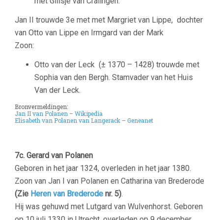
met Gilisje van Cralingen.
Jan II trouwde 3e met met Margriet van Lippe, dochter
van Otto van Lippe en Irmgard van der Mark
Zoon:
Otto van der Leck (± 1370 – 1428) trouwde met
Sophia van den Bergh. Stamvader van het Huis
Van der Leck.
Bronvermeldingen:
Jan II van Polanen – Wikipedia
Elisabeth van Polanen van Langerack – Geneanet
7c.
Gerard van Polanen
G
eboren in het jaar 1324, overleden in het jaar 1380.
Zoon van Jan I van Polanen en Catharina van Brederode
(Zie
Heren van Brederode
nr. 5)
.
Hij was gehuwd met Lutgard van Wulvenhorst.
Geboren
op 10 juli 1330 in Utrecht, overleden op 9 december