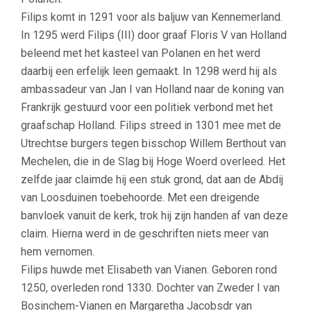
Filips komt in 1291 voor als baljuw van Kennemerland.
In 1295 werd Filips (III) door graaf Floris V van Holland
beleend met het kasteel van Polanen en het werd
daarbij een erfelijk leen gemaakt. In 1298 werd hij als
ambassadeur van Jan I van Holland naar de koning van
Frankrijk gestuurd voor een politiek verbond met het
graafschap Holland. Filips streed in 1301 mee met de
Utrechtse burgers tegen bisschop Willem Berthout van
Mechelen, die in de Slag bij Hoge Woerd overleed. Het
zelfde jaar claimde hij een stuk grond, dat aan de Abdij
van Loosduinen toebehoorde. Met een dreigende
banvloek vanuit de kerk, trok hij zijn handen af van deze
claim. Hierna werd in de geschriften niets meer van
hem vernomen.
Filips huwde met Elisabeth van Vianen. Geboren rond
1250, overleden rond 1330. Dochter van Zweder I van
Bosinchem-Vianen en Margaretha Jacobsdr van