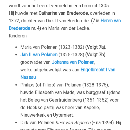
wordt voor het eerst vermeld in een bron uit 1305.
Hij huwde met
Catharina van Brederode,
overleden in
1372, dochter van Dirk II van Brederode
(Zie
Heren van
Brederode
nr. 4)
en Maria van der Lecke.
Kinderen:
Maria van Polanen (1323-1382)
(Volgt 7a)
.
Jan II van Polanen
(1325-1378)
(Volgt 7b)
grootvader van
Johanna van Polanen
,
welke uitgehuwelijkt was aan
Engelbrecht I van
Nassau
.
Philips (of Filips) van Polanen (1328-1375),
huwde Elisabeth van Made, was burggraaf tijdens
het Beleg van Geertruidenberg (1351-1352) voor
de Hoekse partij, was heer van Kapelle,
Nieuwerkerk en Uyterniert.
Dirk van Polanen
heer van Asperen
(- na 1394). Hij