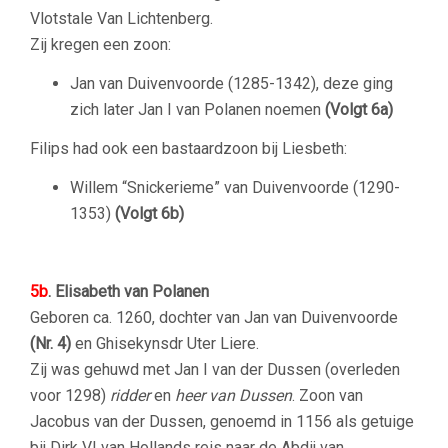
Vlotstale Van Lichtenberg.
Zij kregen een zoon:
Jan van Duivenvoorde (1285-1342), deze ging
zich later Jan I van Polanen noemen
(Volgt 6a)
Filips had ook een bastaardzoon bij Liesbeth:
Willem “Snickerieme” van Duivenvoorde (1290-
1353)
(Volgt 6b)
–
5b
. Elisabeth van Polanen
Geboren ca. 1260, dochter van Jan van Duivenvoorde
(Nr. 4)
en Ghisekynsdr Uter Liere.
Zij was gehuwd met Jan I van der Dussen (overleden
voor 1298)
ridder
en
heer van Dussen
. Zoon van
Jacobus van der Dussen, genoemd in 1156 als getuige
bij Dirk VI van Hollands reis naar de Abdij van