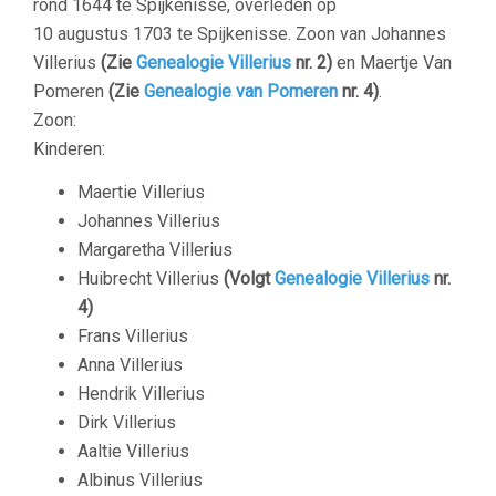
rond
1644
te
Spijkenisse
, overleden op
10 augustus 1703
te
Spijkenisse
. Zoon van
Johannes
Villerius
(Zie
Genealogie Villerius
nr. 2)
en
Maertje
Van
Pomeren
(Zie
Genealogie van Pomeren
nr. 4)
.
Zoon:
Kinderen:
Maertie
Villerius
J
ohannes
Villerius
Margaretha
Villerius
Huibrecht
Villerius
(Volgt
Genealogie Villerius
nr.
4)
Frans
Villerius
Anna
Villerius
Hendrik
Villerius
Dirk
Villerius
Aaltie
Villerius
Albinus
Villerius