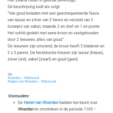
met zwarte ruiten in gebruik bevestigd.
De beschrijving luidt als volgt:
“Van goud beladen met een geëchequeteerde fasce
van lazuur en zilver van 3 tieres en verzeld van 3
lozanjes van sabel, staande 2 en chef en 1 en pointe.
Het schild gedekt met eene kroon en vastgehouden
door 2 leeuwen, alles van goud.”
De leeuwen zijn omziend, de kroon heeft 3 bladeren en
2 x 3 parels. De heraldische kleuren zijn lazuur (blauw),
zilver (wit), sabel (zwart) en goud (geel).
–
Uit:
Woerden – Wikiwand
Wapen van Woerden – Wikiwand
–
Voorouders:
De
Heren van Woerden
hadden het bezit over
Woerden
en omstreken in de periode 1165 –