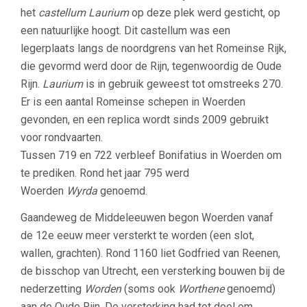
het
castellum
Laurium
op deze plek werd gesticht, op
een natuurlijke hoogt. Dit castellum was een
legerplaats langs de noordgrens van het Romeinse Rijk,
die gevormd werd door de Rijn, tegenwoordig de Oude
Rijn.
Laurium
is in gebruik geweest tot omstreeks 270.
Er is een aantal Romeinse schepen in Woerden
gevonden, en een replica wordt sinds 2009 gebruikt
voor rondvaarten.
Tussen 719 en 722 verbleef Bonifatius in Woerden om
te prediken. Rond het jaar 795 werd
Woerden
Wyrda
genoemd.
Gaandeweg de Middeleeuwen begon Woerden vanaf
de 12e eeuw meer versterkt te worden (een slot,
wallen, grachten). Rond 1160 liet Godfried van Reenen,
de bisschop van Utrecht, een versterking bouwen bij de
nederzetting
Worden
(soms ook
Worthene
genoemd)
aan de Oude Rijn. De versterking had tot doel om