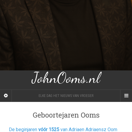
JohnOoms.nl
ELKE DAG HET NIEUWS VAN VROEGER
Geboortejaren Ooms
De beginjaren
vóór 1525
van Adriaen Adriaensz Oom