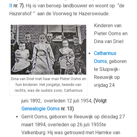
II
nr. 7).
Hij is van beroep landbouwer en woont op “de
Hazershof ” aan de Voorweg te Hazerswoude.
Kinderen van
Pieter Ooms en
Dina van Driel:
Catharinus
Ooms
, geboren
te Sluipwijk-
Reeuwijk op
Dina van Driel met haar man Pieter Ooms en
vrijdag 24
hun kinderen. Het jongetje, tweede van
rechts, was de oudste zoon, Catharinus
juni
1892, overleden 12 juli 1954,
(Volgt
Genealogie Ooms
nr. 13)
.
Gerrit Ooms, geboren te Reeuwijk op dinsdag 27
maart 1894, overleden op 26 juli 1955te
Valkenburg. Hij was getrouwd met Harmke van