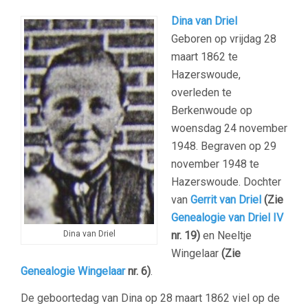
Dina van Driel
Geboren op vrijdag 28
maart 1862 te
Hazerswoude,
overleden te
Berkenwoude op
woensdag 24 november
1948. Begraven op 29
november 1948 te
Hazerswoude. Dochter
van
Gerrit van Driel
(Zie
Genealogie van Driel IV
Dina van Driel
nr. 19)
en Neeltje
Wingelaar
(Zie
Genealogie Wingelaar
nr. 6)
.
De geboortedag van Dina op 28 maart 1862 viel op de