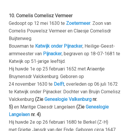
–
10. Cornelis Cornelisz Vermeer
Gedoopt op 12 mei 1630 te
Zoetermeer
. Zoon van
Cornelis Pouwelsz Vermeer en Claesje Cornelisdr
Buijtenweg.
Bouwman te
Katwijk onder Pijnacker
, Heilige-Geest-
armmeester van
Pijnacker
, begraven op 18-07-1681 te
Katwijk op 51-jarige leeftijd.
Hij huwde 1e op 25 februari 1652 met Ariaentje
Bruynensdr Valckenburg. Geboren op
24 november 1630 te
Delft
, overleden op 06 juli 1672
te Katwijk onder Pijnacker. Dochter van Bruijn Cornelisz
Valckenburg
(Zie
Genealogie Valkenburg
nr.
5)
en Maritge Claesdr Langelaen
(Zie
Genealogie
Langelaen
nr. 4)
.
Hij huwde 2e op 26 februari 1680 te Berkel (Z-H)
met
Grietje Jansdr van der Ende. Geboren circa 1647.