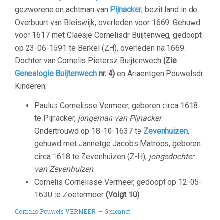
gezworene en achtman van
Pijnacker
, bezit land in de
Overbuurt van Bleiswijk, overleden voor 1669. Gehuwd
voor 1617 met Claesje Cornelisdr Buijtenweg, gedoopt
op 23-06-1591 te Berkel (ZH), overleden na 1669.
Dochter van Cornelis Pietersz Buijtenwech
(Zie
Genealogie Buijtenwech
nr. 4)
en Ariaentgen Pouwelsdr.
Kinderen:
Paulus Cornelisse Vermeer, geboren circa 1618
te Pijnacker,
jongeman van Pijnacker
.
Ondertrouwd op 18-10-1637 te
Zevenhuizen
,
gehuwd met Jannetge Jacobs Matroos, geboren
circa 1618 te Zevenhuizen (Z-H),
jongedochter
van Zevenhuizen
.
Cornelis Cornelisse Vermeer, gedoopt op 12-05-
1630 te Zoetermeer
(Volgt 10)
Cornelis Pouwels VERMEER – Geneanet