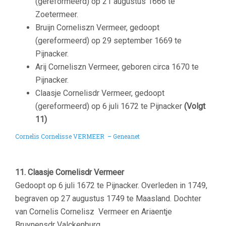
(gereformeerd) op 21 augustus 1666 te
Zoetermeer.
Bruijn Corneliszn Vermeer, gedoopt
(gereformeerd) op 29 september 1669 te
Pijnacker.
Arij Corneliszn Vermeer, geboren circa 1670 te
Pijnacker.
Claasje Cornelisdr Vermeer, gedoopt
(gereformeerd) op 6 juli 1672 te Pijnacker
(Volgt
11)
Cornelis Cornelisse VERMEER – Geneanet
–
11. Claasje Cornelisdr Vermeer
Gedoopt op
6 juli 1672
te
Pijnacker. Overleden in 1749
,
begraven op
27 augustus 1749
te
Maasland. Dochter
van Cornelis Cornelisz Vermeer en Ariaentje
Bruynensdr Valckenburg.