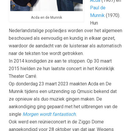
Acda
(1967) en
Paul de
Munnik
(1970).
Acda en de Munnik
Hun
Nederlandstalige popliedjes worden over het algemeen
beschouwd als eenvoudig en kundig in elkaar gezet,
waardoor de aandacht van de luisteraar als automatisch
naar de teksten toe wordt getrokken.
In 2014 kondigden ze aan te stoppen. Op 30 maart
2015 hielden ze hun laatste concert in het Koninklijk
Theater Carré.
Op donderdag 23 maart 2023 maakten Acda en De
Munnik tijdens een uitzending op Qmusic bekend dat
ze opnieuw als duo muziek gingen maken. De
aankondiging ging gepaard met het uitbrengen van de
single
Morgen wordt fantastisch
.
Ook werd een reünieconcert in de Ziggo Dome
aangekondigd voor 28 oktober van dat jaar. Wegens