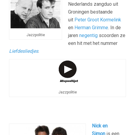
Nederlands zangduo uit
Groningen bestaande
uit
Peter Groot Kormelink
en
Herman Grimme
. In de
jaren
negentig
scoorden ze
Jazzpolitie
een hit met het nummer
Liefdesliedjes
.
Jazzpolitie
Ni
ck en
Simon
is een