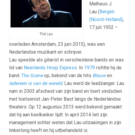
Matheus J.
Lau
(
Bergen
(Noord-Holland)
,
17 juli 1952 –
Thé Lau
overleden Amsterdam, 23 juni 2015)
, was een
Nederlandse muzikant en schrijver.
Lau speelde als gitarist in verscheidene bands en was
lid van
Neerlands Hoop Express
. In
1979
richtte hij de
band
The Scene
op, bekend van de hits
Blauw
en
Iedereen is van de wereld
. Lau werd de leadzanger. Lau
nam in 2003 afscheid van zijn band en toert sindsdien
met toetsenist Jan-Peter Bast langs de Nederlandse
theaters. Op 12 augustus 2013 werd bekend gemaakt
dat hij aan keelkanker lijdt. In april 2014 liet zijn
management echter weten dat Lau uitzaaiingen in zijn
linkerlong heeft en hij uitbehandeld is.