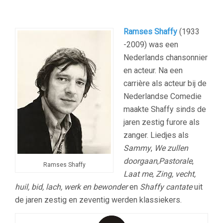
Ramses Shaffy
(1933
-2009)
was een
Nederlands chansonnier
en acteur. Na een
carrière als acteur bij de
Nederlandse Comedie
maakte Shaffy sinds de
jaren zestig furore als
zanger. Liedjes als
Sammy
,
We zullen
doorgaan
,
Pastorale
,
Ramses Shaffy
Laat me
,
Zing, vecht,
huil, bid, lach, werk en bewonder
en
Shaffy cantate
uit
de jaren zestig en zeventig werden klassiekers.