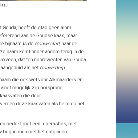
Blaeu
t Gouda, heeft de stad geen alom
refererend aan de Goudse kaas, maar
re bijnaam is de
Gouwestad
, naar de
eze naam komt onder andere terug in de
inxveen, dat ten noordwesten van Gouda
 aangeduid als het
Gouwedorp
.
aam die ook wel voor Alkmaarders en
vindt mogelijk zijn oorsprong
n kaasvaten die door
 werden deze kaasvaten als helm op het
g en bedekt met een moerasbos, met
euw begon men met het ontginnen