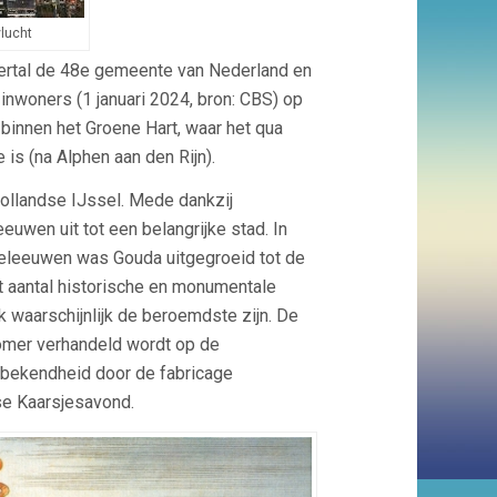
lucht
onertal de 48e gemeente van Nederland en
nwoners (1 januari 2024, bron: CBS) op
binnen het Groene Hart, waar het qua
is (na Alphen aan den Rijn).
Hollandse IJssel. Mede dankzij
uwen uit tot een belangrijke stad. In
deleeuwen was Gouda uitgegroeid tot de
ot aantal historische en monumentale
 waarschijnlijk de beroemdste zijn. De
zomer verhandeld wordt op de
 bekendheid door de fabricage
kse Kaarsjesavond.