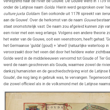
verwijzend naar de rivier de Gouwe. De Gouwe werd in 1139 vo
onder de Latijnse naam
Golda
. Hierin werd gesproken over ‘n
culture juxta Goldam
. Een oorkonde uit 1178 spreekt van
terr
aan de Gouwe’.
Over de herkomst van de naam
Gouwe
bestaan
staat onomstotelijk vast. De naam zou afgeleid kunnen zijn v
een rivier met een weg erlangs. Volgens een andere theorie 
het water van de Gouwe, ooit een veenstroom, heeft gehad. ‘G
het Germaanse ‘gulda’ (goud) + ‘ahwõ’ (natuurlijke waterloop i
veroorzaakt door het veen dat door het heldere water zichtbaa
Golde werd in de middeleeuwen vervormd tot Goude of Ter Go
werd de naam geschreven als Gouda, waarmee zowel de rivie
dankzij humanisten en de geschiedschrijving wist de Latijnse
Goude’, die nog lang in gebruik was, te vervangen. Tegenwoor
die zowel officieel als in de volksmond met de Latijnse naam