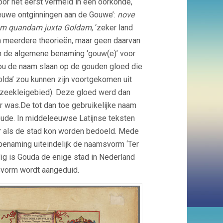
or het eerst vermeld in een oorkonde,
ieuwe ontginningen aan de Gouwe’:
nove
am quandam juxta Goldam
, ‘zeker land
 meerdere theorieën, maar geen daarvan
an de algemene benaming ‘gouw(e)’ voor
zou de naam slaan op de gouden gloed die
olda’ zou kunnen zijn voortgekomen uit
n zeekleigebied).
Deze gloed werd dan
r was.De tot dan toe gebruikelijke naam
ude. In middeleeuwse Latijnse teksten
r als de stad kon worden bedoeld. Mede
 benaming uiteindelijk de naamsvorm ‘Ter
dig is Gouda de enige stad in Nederland
svorm wordt aangeduid.