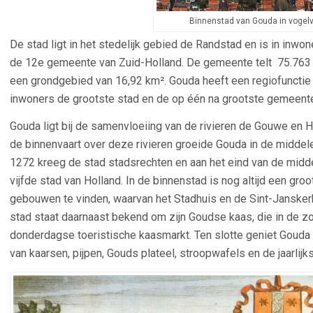
Binnenstad van Gouda in vogelv
De stad ligt in het stedelijk gebied de Randstad en is in inw
de 12e gemeente van Zuid-Holland. De gemeente telt 75.763 i
een grondgebied van 16,92 km². Gouda heeft een regiofunctie 
inwoners de grootste stad en de op één na grootste gemeente 
Gouda ligt bij de samenvloeiing van de rivieren de Gouwe en 
de binnenvaart over deze rivieren groeide Gouda in de middelee
1272 kreeg de stad stadsrechten en aan het eind van de mid
vijfde stad van Holland.
In de binnenstad is nog altijd een gro
gebouwen te vinden, waarvan het Stadhuis en de Sint-Janskerk
stad staat daarnaast bekend om zijn Goudse kaas, die in de 
donderdagse toeristische kaasmarkt. Ten slotte geniet Gouda
van kaarsen, pijpen, Gouds plateel, stroopwafels en de jaarlij