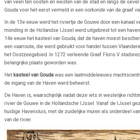
van veen ten oosten en westen van de stad en langs de oeve
Gouda voor het eerst vermeld in een oorkonde van de graaf va
In de 13e eeuw werd het riviertje de Gouwe door een kanaal 
monding in de Hollandse IJssel werd uitgebreid tot een haven.
14e eeuw het kasteel van Gouda, dat de haven moest besche
een vaarroute, die werd gebruikt voor handel tussen Vlaandere
het Oostzeegebied. In 1272 verleende Graaf Floris V stadsre
belangrijke plaats geworden was.
Het
kasteel van Gouda
was een laatmiddeleeuws machtscentrum
de ingang van de Haven werd beheerst.
De Haven is, waarschijnlijk nadat deze iets in westelijke rich
rivier de Gouwe in de Hollandsche IJssel. Vanaf de IJssel gez
huidige Havensluis, met de zuidelijke muren als onderdeel van 
van de rivier.