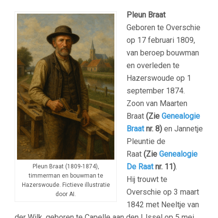
Pleun Braat
Geboren te Overschie
op 17 februari 1809,
van beroep bouwman
en overleden te
Hazerswoude op 1
september 1874.
Zoon van Maarten
Braat
(Zie
Genealogie
Braat
nr. 8)
en Jannetje
Pleuntie de
Raat
(Zie
Genealogie
De Raat
nr. 11)
.
Pleun Braat (1809-1874),
timmerman en bouwman te
Hij trouwt te
Hazerswoude. Fictieve illustratie
Overschie op 3 maart
door AI.
1842 met Neeltje van
der Wilk, geboren te Capelle aan den IJssel op 5 mei