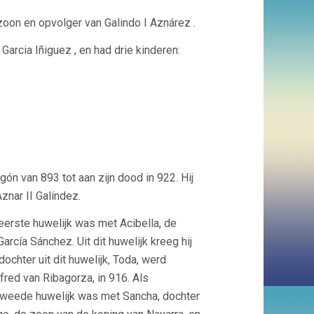
oon en opvolger van Galindo I Aznárez .
arcia Iñiguez , en had drie kinderen:
ón van 893 tot aan zijn dood in 922. Hij
znar II Galíndez.
erste huwelijk was met Acibella, de
rcía Sánchez. Uit dit huwelijk kreeg hij
ochter uit dit huwelijk, Toda, werd
fred van Ribagorza, in 916. Als
n tweede huwelijk was met Sancha, dochter