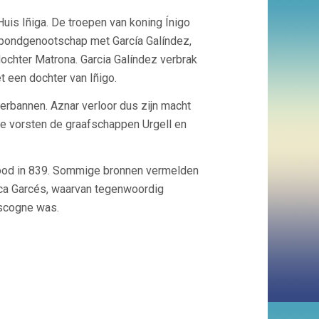
is Iñiga. De troepen van koning Ínigo
n bondgenootschap met García Galíndez,
ochter Matrona. Garcia Galíndez verbrak
t een dochter van Iñigo.
erbannen. Aznar verloor dus zijn macht
che vorsten de graafschappen Urgell en
 dood in 839. Sommige bronnen vermelden
eca Garcés, waarvan tegenwoordig
ascogne was.