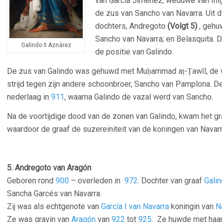
van García Jiménez, weduwe van Iñig
de zus van Sancho van Navarra. Uit di
dochters, Andregoto
(Volgt 5)
, gehu
Sancho van Navarra; en Belasquita. 
Galindo II Aznárez
de positie van Galindo.
De zus van Galindo was gehuwd met Muḥammad aṭ-Ṭawīl, de wāl
strijd tegen zijn andere schoonbroer, Sancho van Pamplona. De
nederlaag in
911
, waarna Galindo de vazal werd van Sancho.
Na de voortijdige dood van de zonen van Galindo, kwam het gra
waardoor de graaf de suzereiniteit van de koningen van Navar
5. Andregoto van Aragón
Geboren rond
900
– overleden in
972
. Dochter van graaf
Galin
Sancha Garcés van Navarra.
Zij was als echtgenote van
García I van Navarra
koningin van
N
Ze was gravin van
Aragón
van
922
tot
925
. Ze huwde met haar 