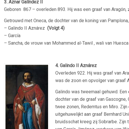
3. Aznar Galíndez II
Geboren 867 – overleden 893. Hij was een graaf van Aragón, z
Getrouwd met Oneca, de dochter van de koning van Pamplona, G
– Galindo II Aznárez
(Volgt 4)
– García
– Sancha, de vrouw van Mohammed al-Tawil , wali van Huesca
–
4. Galindo II Aznárez
Overleden 922. Hij was graaf van Arag
was de zoon en opvolger van graaf A
Galindo was tweemaal gehuwd. Een e
dochter van de graaf van Gascogne, Ga
twee zonen, Redemtus en Miro. Zijn d
uitgehuwelijkt aan graaf Bernhard Uni
bruidsschat kreeg zij Sobrarbe. Zij