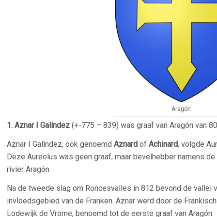
Aragón
1. Aznar I Galíndez
(+-775 – 839) was graaf van Aragón van 80
Aznar I Galíndez, ook genoemd
Aznard
of
Achinard
, volgde Au
Deze Aureolus was geen graaf, maar bevelhebber namens de 
rivier Aragón.
Na de tweede slag om Roncesvalles in 812 bevond de vallei van
invloedsgebied van de Franken. Aznar werd door de Frankische
Lodewijk de Vrome, benoemd tot de eerste graaf van Aragón.