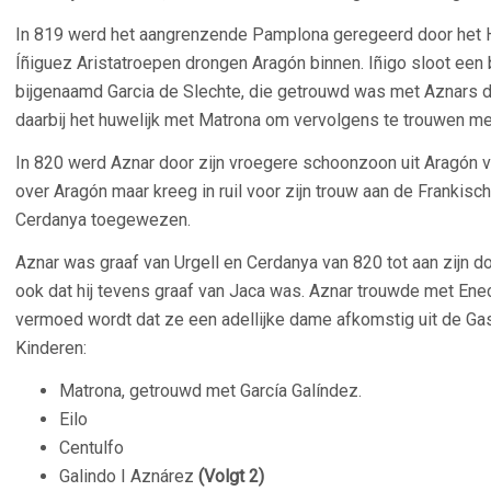
In 819 werd het aangrenzende Pamplona geregeerd door het Hu
Íñiguez Aristatroepen drongen Aragón binnen. Iñigo sloot ee
bijgenaamd Garcia de Slechte, die getrouwd was met Aznars d
daarbij het huwelijk met Matrona om vervolgens te trouwen me
In 820 werd Aznar door zijn vroegere schoonzoon uit Aragón v
over Aragón maar kreeg in ruil voor zijn trouw aan de Frankis
Cerdanya toegewezen.
Aznar was graaf van Urgell en Cerdanya van 820 tot aan zijn
ook dat hij tevens graaf van Jaca was. Aznar trouwde met En
vermoed wordt dat ze een adellijke dame afkomstig uit de G
Kinderen:
Matrona, getrouwd met García Galíndez.
Eilo
Centulfo
Galindo I Aznárez
(Volgt 2)