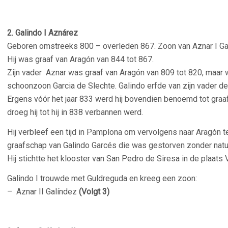
–
2. Galindo I Aznárez
Geboren omstreeks 800 – overleden 867. Zoon van Aznar I Ga
Hij was graaf van Aragón van 844 tot 867.
Zijn vader Aznar was graaf van Aragón van 809 tot 820, maar 
schoonzoon Garcia de Slechte. Galindo erfde van zijn vader d
Ergens vóór het jaar 833 werd hij bovendien benoemd tot graaf
droeg hij tot hij in 838 verbannen werd.
Hij verbleef een tijd in Pamplona om vervolgens naar Aragón ter
graafschap van Galindo Garcés die was gestorven zonder natuu
Hij stichtte het klooster van San Pedro de Siresa in de plaats 
Galindo I trouwde met Guldreguda en kreeg een zoon:
– Aznar II Galíndez
(Volgt 3)