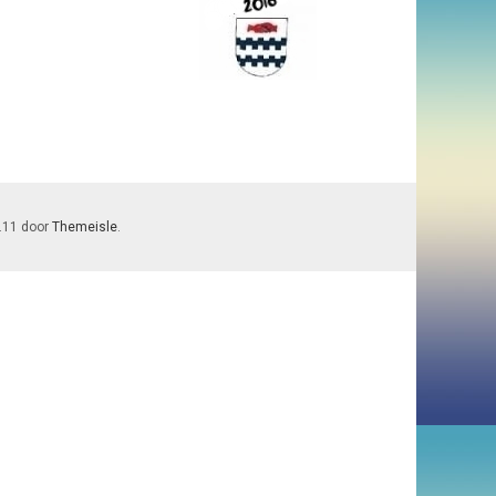
7.11 door
Themeisle
.