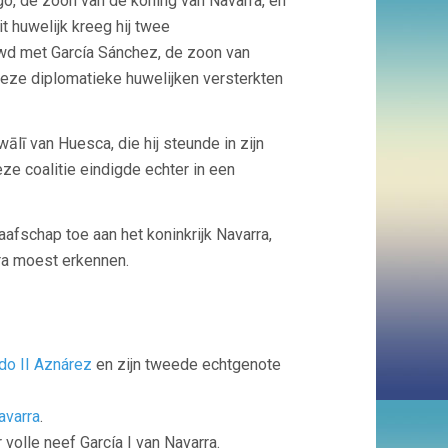
o, de zoon van de koning van Navarra, en
t huwelijk kreeg hij twee
wd met García Sánchez, de zoon van
Deze diplomatieke huwelijken versterkten
ī van Huesca, die hij steunde in zijn
ze coalitie eindigde echter in een
afschap toe aan het koninkrijk Navarra,
ra moest erkennen.
do II Aznárez
en zijn tweede echtgenote
avarra
.
volle neef García I van Navarra.