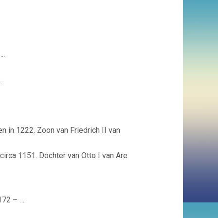
….
….
n in 1222. Zoon van Friedrich II van
irca 1151. Dochter van Otto I van Are
172 – ….