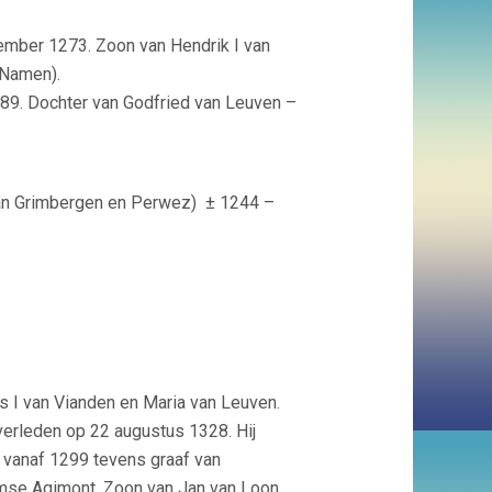
ember 1273. Zoon van Hendrik I van
 Namen).
289. Dochter van Godfried van Leuven –
 Van Grimbergen en Perwez)
± 1244 –
ps I van Vianden en Maria van Leuven.
erleden op 22 augustus 1328. Hij
 vanaf 1299 tevens graaf van
amse Agimont. Zoon van Jan van Loon