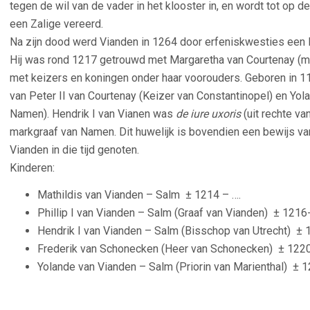
tegen de wil van de vader in het klooster in, en wordt tot op 
een Zalige vereerd.
Na zijn dood werd Vianden in 1264 door erfeniskwesties een
Hij was rond 1217 getrouwd met Margaretha van Courtenay (m
met keizers en koningen onder haar voorouders.
Geboren in 11
van Peter II van Courtenay (Keizer van Constantinopel) en Y
Namen). Hendrik I van Vianen
was
de iure uxoris
(uit rechte va
markgraaf van Namen. Dit huwelijk is bovendien een bewijs va
Vianden in die tijd genoten.
Kinderen:
Mathildis van Vianden – Salm
± 1214 – ….
Phillip I van Vianden – Salm (Graaf van Vianden)
± 1216
Hendrik I van Vianden – Salm (Bisschop van Utrecht)
± 
Frederik van Schonecken (Heer van Schonecken)
± 122
Yolande van Vianden – Salm (Priorin van Marienthal)
± 1