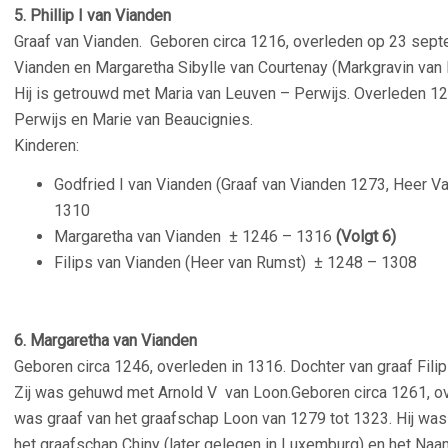
5. Phillip I van Vianden
Graaf van Vianden. Geboren circa
1216, overleden op 23 sept
Vianden en Margaretha Sibylle van Courtenay (Markgravin van
Hij is getrouwd met Maria van Leuven – Perwijs. Overleden 1
Perwijs en Marie van Beaucignies.
Kinderen:
Godfried I van Vianden (Graaf van Vianden 1273, Heer
1310
Margaretha van Vianden
± 1246 – 1316
(Volgt 6)
Filips van Vianden (Heer van Rumst)
± 1248 – 1308
6. Margaretha van Vianden
Geboren circa 1246, overleden in 1316. Dochter van graaf Fili
Zij was gehuwd met Arnold V van Loon.Geboren circa 1261, ov
was graaf van het graafschap Loon van 1279 tot 1323. Hij was
het graafschap Chiny (later gelegen in Luxemburg) en het Na