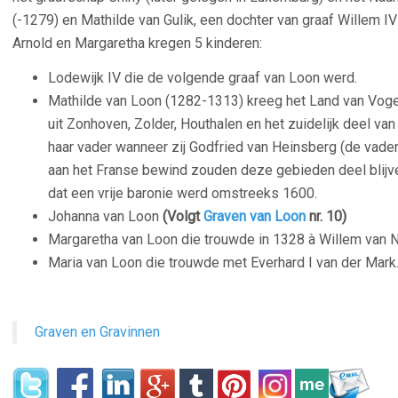
(-1279) en Mathilde van Gulik, een dochter van graaf Willem IV 
Arnold en Margaretha kregen 5 kinderen:
Lodewijk IV die de volgende graaf van Loon werd.
Mathilde van Loon (1282-1313) kreeg het Land van Vog
uit Zonhoven, Zolder, Houthalen en het zuidelijk deel va
haar vader wanneer zij Godfried van Heinsberg (de vade
aan het Franse bewind zouden deze gebieden deel blijv
dat een vrije baronie werd omstreeks 1600.
Johanna van Loon
(Volgt
Graven van Loon
nr. 10)
Margaretha van Loon die trouwde in 1328 à Willem van 
Maria van Loon die trouwde met Everhard I van der Mark
Graven en Gravinnen