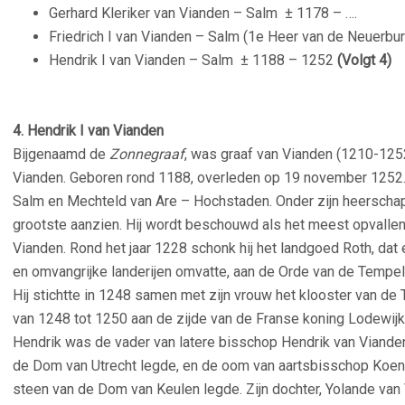
Gerhard Kleriker van Vianden – Salm
± 1178 – ….
Friedrich I van Vianden – Salm (1e Heer van de Neuerb
Hendrik I van Vianden – Salm
± 1188 – 1252
(Volgt 4)
4. Hendrik I van Vianden
Bijgenaamd de
Zonnegraaf
, was graaf van Vianden (1210-1252
Vianden. Geboren rond 1188, overleden op 19 november 1252. 
Salm en Mechteld van Are – Hochstaden. Onder zijn heerschapp
grootste aanzien. Hij wordt beschouwd als het meest opvallend
Vianden. Rond het jaar 1228 schonk hij het landgoed Roth, da
en omvangrijke landerijen omvatte, aan de Orde van de Tempel
Hij stichtte in 1248 samen met zijn vrouw het klooster van de T
van 1248 tot 1250 aan de zijde van de Franse koning Lodewijk
Hendrik was de vader van latere bisschop Hendrik van Vianden
de Dom van Utrecht legde, en de oom van aartsbisschop Koen
steen van de Dom van Keulen legde. Zijn dochter, Yolande van 