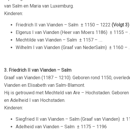
van Salm en Maria van Luxemburg.
Kinderen:
Friedrich II van Vianden – Salm
± 1150 – 1222
(Volgt 3)
Elgerus I van Vianden (Heer van Moers 1186)
± 1155 – 
Mechtilde van Vianden – Salm
± 1157 – ….
Wilhelm I van Vianden (Graaf van NederSalm)
± 1160 – 
3. Friedrich II van Vianden – Salm
Graaf van Vianden (1187 – 1210). Geboren rond
1150, overlede
Vianden en Elisabeth van Salm-Blamont.
Hij is getrouwd met Mechteld van Are – Hochstaden. Geboren c
en Adelheid I van Hochstaden.
Kinderen:
Siegfried II van Vianden – Salm (Graaf van Vianden)
± 1
Adelheid van Vianden – Salm
± 1175 – 1196