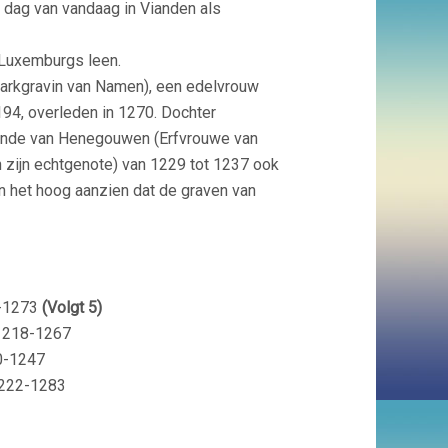
de dag van vandaag in Vianden als
 Luxemburgs leen.
arkgravin van Namen), een edelvrouw
94, overleden in 1270. Dochter
olande van Henegouwen (Erfvrouwe van
n zijn echtgenote) van 1229 tot 1237 ook
n het hoog aanzien dat de graven van
-1273
(Volgt 5)
1218-1267
0-1247
222-1283