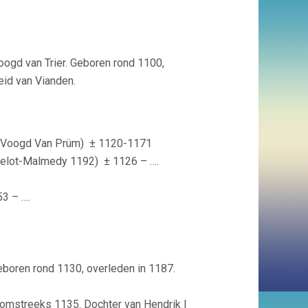
ogd van Trier. Geboren rond 1100,
eid van Vianden.
71 Voogd Van Prüm)
± 1120-1171
avelot-Malmedy 1192)
± 1126 – ….
53 – ….
eboren rond
1130, overleden in 1187.
omstreeks 1135. Dochter van Hendrik I