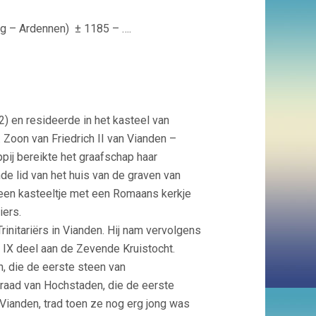
urg – Ardennen)
± 1185 – ….
) en resideerde in het kasteel van
Zoon van Friedrich II van Vianden –
ij bereikte het graafschap haar
e lid van het huis van de graven van
t een kasteeltje met een Romaans kerkje
iers.
rinitariërs in Vianden. Hij nam vervolgens
 IX deel aan de Zevende Kruistocht.
, die de eerste steen van
raad van Hochstaden, die de eerste
Vianden, trad toen ze nog erg jong was