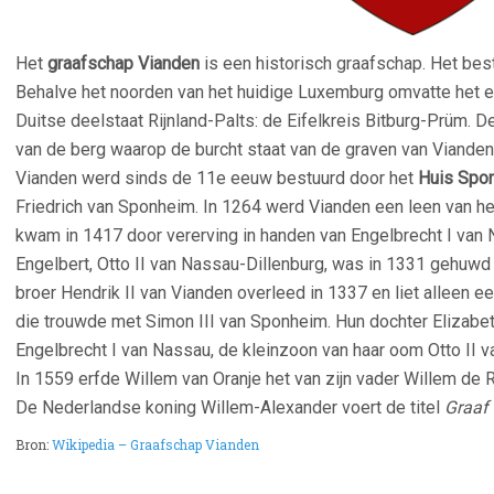
Het
graafschap Vianden
is een historisch graafschap. Het be
Behalve het noorden van het huidige Luxemburg omvatte het ee
Duitse deelstaat Rijnland-Palts: de Eifelkreis Bitburg-Prüm. 
van de berg waarop de burcht staat van de graven van Vianden
Vianden werd sinds de 11e eeuw bestuurd door het
Huis Spo
Friedrich van Sponheim. In 1264 werd Vianden een leen van h
kwam in 1417 door vererving in handen van Engelbrecht I van
Engelbert, Otto II van Nassau-Dillenburg, was in 1331 gehuwd
broer Hendrik II van Vianden overleed in 1337 en liet alleen e
die trouwde met Simon III van Sponheim. Hun dochter Elizabeth
Engelbrecht I van Nassau, de kleinzoon van haar oom Otto II v
In 1559 erfde Willem van Oranje het van zijn vader Willem de R
De Nederlandse koning Willem-Alexander voert de titel
Graaf
Bron:
Wikipedia – Graafschap Vianden