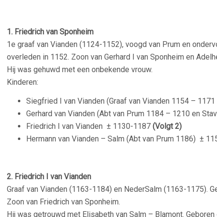
1. Friedrich van Sponheim
1e graaf van Vianden (1124-1152), voogd van Prum en ondervo
overleden in 1152. Zoon van Gerhard I van Sponheim en Adelh
Hij was gehuwd met een onbekende vrouw.
Kinderen:
Siegfried I van Vianden (Graaf van Vianden 1154 – 11
Gerhard van Vianden (Abt van Prum 1184 – 1210 en St
Friedrich I van Vianden
± 1130-1187
(Volgt 2)
Hermann van Vianden – Salm (Abt van Prum 1186)
± 11
2. Friedrich I van Vianden
Graaf van Vianden (1163-1184) en NederSalm (1163-1175). G
Zoon van Friedrich van Sponheim.
Hij was getrouwd met Elisabeth van Salm – Blamont. Geboren 