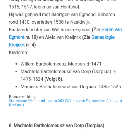
1515, 1517, leenman van Hontshol.
Hij was gehuwd met Baertgen van Egmond. Geboren
rond 1430, overleden 1508 te Naaldwijk.
Bastaarddochter van Willem van Egmont
(Zie
Heren van
Egmont
nr. 19)
en
Aleid van Kreijnck
(Zie
Genealogie
Kreijnck
nr. 4)
.
Kinderen:
Willem Bartholomeusz Meesen
± 1471 -….
Machteld Bartholomeusd van Dorp (Dorpius)
±
1475-1524
(Volgt 8)
.
Martinus Bartholomeusz van Dorpius
1485-1525
Bronvermelding:
Stamboom Nederland , gezin 252 (Willem van Egmond en Aleid van
Kreijnck)
–
8. Machteld Bartholomeusz van Dorp (Dorpius)