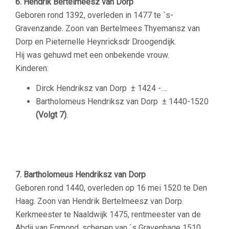
6. Hendrik Bertelmeesz van Dorp
Geboren rond 1392, overleden in 1477 te `s-
Gravenzande. Zoon van Bertelmees Thyemansz van
Dorp en Pieternelle Heynricksdr Droogendijk.
Hij was gehuwd met een onbekende vrouw.
Kinderen:
Dirck Hendriksz van Dorp
± 1424 -….
Bartholomeus Hendriksz van Dorp
± 1440-1520
(Volgt 7)
.
–
7. Bartholomeus Hendriksz van Dorp
Geboren rond 1440, overleden op 16 mei 1520 te Den
Haag. Zoon van Hendrik Bertelmeesz van Dorp.
Kerkmeester te Naaldwijk 1475, rentmeester van de
Abdij van Egmond, schepen van ´s Gravenhage 1510,