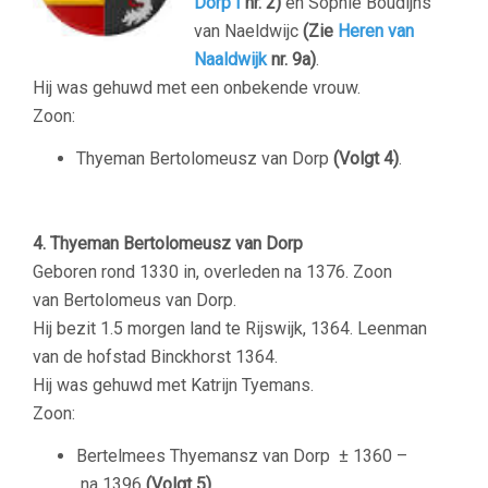
Dorp I
nr. 2)
en Sophie Boudijns
van Naeldwijc
(Zie
Heren van
Naaldwijk
nr. 9a)
.
Hij was gehuwd met een onbekende vrouw.
Zoon:
Thyeman Bertolomeusz van Dorp
(Volgt 4)
.
–
4. Thyeman Bertolomeusz van Dorp
Geboren rond 1330 in, overleden na 1376. Zoon
van Bertolomeus van Dorp.
Hij bezit 1.5 morgen land te Rijswijk, 1364. Leenman
van de hofstad Binckhorst 1364.
Hij was gehuwd met Katrijn Tyemans.
Zoon:
Bertelmees Thyemansz van Dorp
± 1360 –
na 1396
(Volgt 5)
.