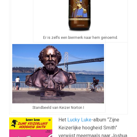
Er is zelfs een biermerk naar hem genoemd.
Standbeeld van Keizer Norton I
Het
Lucky Luke
-album “Zijne
Keizerlijke hoogheid Smith”
verwijst meermaals naar Joshua