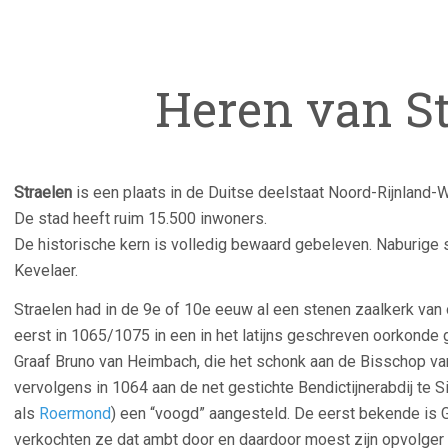
Heren van St
Straelen
is een plaats in de Duitse deelstaat Noord-Rijnland-We
De stad heeft ruim 15.500 inwoners.
De historische kern is volledig bewaard gebeleven. Naburige 
Kevelaer.
Straelen had in de 9e of 10e eeuw al een stenen zaalkerk van
eerst in 1065/1075 in een in het latijns geschreven oorkonde
Graaf Bruno van Heimbach, die het schonk aan de Bisschop v
vervolgens in 1064 aan de net gestichte Bendictijnerabdij te S
als
Roermond
) een “voogd” aangesteld. De eerst bekende is G
verkochten ze dat ambt door en daardoor moest zijn opvolger h