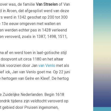
ver was, de familie
Van Straelen
of Van
 in Arcen, dat afgesplist werd van deze
rs werd in 1342 geschat op 200 tot 300
 de 13e eeuw omgeven met wallen en
ten werden echter pas in 1428 verleend
n veroverd, zoals in 1387, 1498, 1511,
a af en werd toen in laat-gotische stijl
oopvont uit circa 1180 en het altaar
klok voorzien door Jan
van Venlo
met als
ief ick, Jan van Venlo goet me. Op 22 juni
 hertogen van Gelre en Kleef. De hertog
de Zuidelijke Nederlanden. Begin 1618
drik tijdens zijn veldtocht veroverd op
t gebied door Pruisen ingenomen,