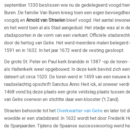
september 1330 beslissen wie nu de gedelegeerd voogd hiero
Buren. De familie Van Buren kreeg toen een eigen bevoegdheid
voogdij en
Arnold van Straelen
bleef voogd. Het aantal inwone
en het werd toen al als Stad aangeduid. Het stadje was al in
stadspoorten in de vorm van een vierkant. Officiële stadsrech
door de hertog van Gelre. Het werd meerdere malen belegerd e
1591 en in 1632. In het jaar 1672 werd de vesting gesloopt.
De grote St. Peter en Paul kerk brandde in 1387 -op de toren- n
als Hallenkerk weer opgebouwd. In deze kerk bevind zich een d
dateert uit circa 1520. De toren werd in 1459 van een nieuwe 
raadselachtig opschrift Sanctus Anno Heit ick, al onweer verdr
1468 vond bij deze plaats een grote veldslag plaats tussen de
van Gelre overwon en stichtte daar een klooster (’t Zand).
Straelen behoorde tot het
Overkwartier van Gelre
en later tot 
woedde er een stadsbrand. In 1632 wordt het door Frederik Hen
de Spanjaarden. Tijdens de Spaanse successieoorlog werd he