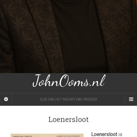
JohnOoms.nl
ELKE DAG HET NIEUWS VAN VROEGER
Loenersloot
Loenersloot
is