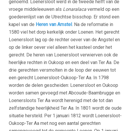
genoemd. Loenersloot werd in de tweede helft van de
vroege middeleeuwen als
Lonaralaca
vermeld op een
goederenlijst van de Utrechtse bisschop.
Er stond een
kapel van de
Heren van Amstel
. Na de reformatie in
1580 viel het dorp kerkelijk onder Loenen. Het gerecht
Loenersloot lag op de rechter oever van de Angstel en
op de linker oever viel alleen het kasteel onder het
gerecht. De heren van Loenersloot verwierven ook de
heerlijke rechten in Oukoop en een deel van Ter Aa. De
drie gerechten versmolten in de loop der eeuwen tot
een gerecht Loenersloot-Oukoop-Ter Aa. In 1798
worden de delen gescheiden: Loenersloot en Oukoop
worden samen gevoegd met Abcoude-Baambrugge en
Loenersloots Ter Aa wordt herenigd met de tot dan
zelfstandige heerlijkheid Ter Aa. In 1801 wordt de oude
situatie hersteld. Per 1 januari 1812 wordt Loenersloot-
Oukoop-Ter Aa met nog een aantal gerechten
samengevoegd tot de gemeente Loenen. Op 1 januari