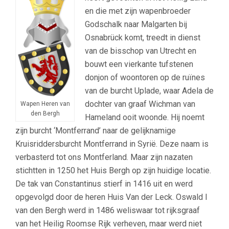
en die met zijn wapenbroeder
Godschalk naar Malgarten bij
Osnabrück komt, treedt in dienst
van de bisschop van Utrecht en
bouwt een vierkante tufstenen
donjon of woontoren op de ruïnes
van de burcht Uplade, waar Adela de
dochter van graaf Wichman van
Wapen Heren van
den Bergh
Hameland ooit woonde. Hij noemt
zijn burcht ‘Montferrand’ naar de gelijknamige
Kruisriddersburcht Montferrand in Syrië. Deze naam is
verbasterd tot ons Montferland. Maar zijn nazaten
stichtten in 1250 het Huis Bergh op zijn huidige locatie.
De tak van Constantinus stierf in 1416 uit en werd
opgevolgd door de heren Huis Van der Leck. Oswald I
van den Bergh werd in 1486 weliswaar tot rijksgraaf
van het Heilig Roomse Rijk verheven, maar werd niet