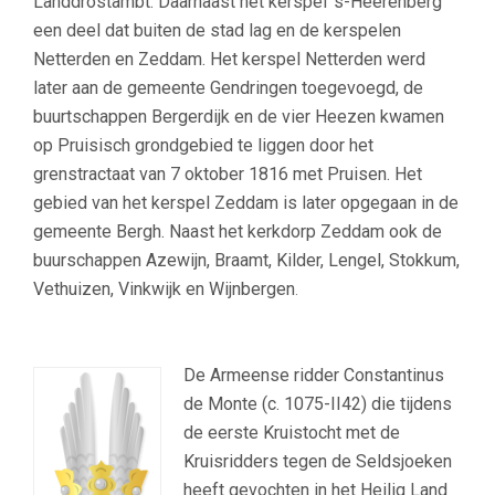
Landdrostambt. Daarnaast het kerspel ‘s-Heerenberg
een deel dat buiten de stad lag en de kerspelen
Netterden en Zeddam. Het kerspel Netterden werd
later aan de gemeente Gendringen toegevoegd, de
buurtschappen Bergerdijk en de vier Heezen kwamen
op Pruisisch grondgebied te liggen door het
grenstractaat van 7 oktober 1816 met Pruisen. Het
gebied van het kerspel Zeddam is later opgegaan in de
gemeente Bergh. Naast het kerkdorp Zeddam ook de
buurschappen Azewijn, Braamt, Kilder, Lengel, Stokkum,
Vethuizen, Vinkwijk en Wijnbergen
.
De Armeense ridder Constantinus
de Monte (c. 1075-II42) die tijdens
de eerste Kruistocht met de
Kruisridders tegen de Seldsjoeken
heeft gevochten in het Heilig Land