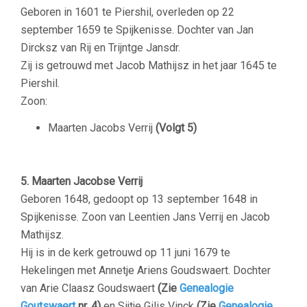
Geboren in 1601 te Piershil, overleden op 22
september 1659 te Spijkenisse. Dochter van Jan
Dircksz van Rij en Trijntge Jansdr.
Zij is getrouwd met Jacob Mathijsz in het jaar 1645 te
Piershil.
Zoon:
Maarten Jacobs Verrij
(Volgt 5)
–
5. Maarten Jacobse Verrij
Geboren 1648, gedoopt op 13 september 1648 in
Spijkenisse. Zoon van Leentien Jans Verrij en Jacob
Mathijsz.
Hij is in de kerk getrouwd op 11 juni 1679 te
Hekelingen met Annetje Ariens Goudswaert. Dochter
van Arie Claasz Goudswaert
(Zie
Genealogie
Goutswaert
nr. 4)
en Sijtje Gilis Vinck
(Zie
Genealogie