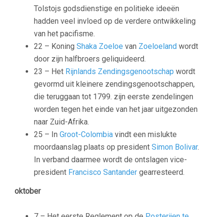
Tolstojs godsdienstige en politieke ideeën
hadden veel invloed op de verdere ontwikkeling
van het pacifisme.
22 – Koning
Shaka Zoeloe
van
Zoeloeland
wordt
door zijn halfbroers geliquideerd.
23 – Het
Rijnlands Zendingsgenootschap
wordt
gevormd uit kleinere zendingsgenootschappen,
die teruggaan tot 1799. zijn eerste zendelingen
worden tegen het einde van het jaar uitgezonden
naar Zuid-Afrika.
25 – In
Groot-Colombia
vindt een mislukte
moordaanslag plaats op president
Simon Bolivar
.
In verband daarmee wordt de ontslagen vice-
president
Francisco Santander
gearresteerd.
oktober
7 – Het eerste Reglement op de
Posterijen te