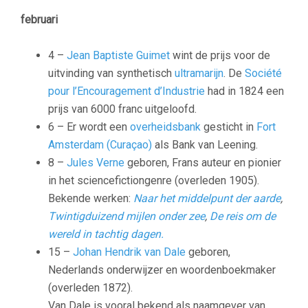
februari
4 –
Jean Baptiste Guimet
wint de prijs voor de
uitvinding van synthetisch
ultramarijn
. De
Société
pour l’Encouragement d’Industrie
had in 1824 een
prijs van 6000 franc uitgeloofd.
6 – Er wordt een
overheidsbank
gesticht in
Fort
Amsterdam (Curaçao)
als Bank van Leening.
8 –
Jules Verne
geboren, Frans auteur en pionier
in het sciencefictiongenre (overleden 1905).
Bekende werken:
Naar het middelpunt der aarde
,
Twintigduizend mijlen onder zee
,
De reis om de
wereld in tachtig dagen.
15 –
Johan Hendrik van Dale
geboren,
Nederlands onderwijzer en woordenboekmaker
(overleden 1872).
Van Dale is vooral bekend als naamgever van