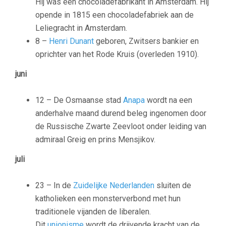
Hij was een chocoladefabrikant in Amsterdam. Hij
opende in 1815 een chocoladefabriek aan de
Leliegracht in Amsterdam.
8 –
Henri Dunant
geboren, Zwitsers bankier en
oprichter van het Rode Kruis (overleden 1910).
juni
12 – De Osmaanse stad
Anapa
wordt na een
anderhalve maand durend beleg ingenomen door
de Russische Zwarte Zeevloot onder leiding van
admiraal Greig en prins Mensjikov.
juli
23 – In de
Zuidelijke Nederlanden
sluiten de
katholieken een monsterverbond met hun
traditionele vijanden de liberalen.
Dit
unionisme
wordt de drijvende kracht van de