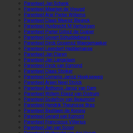
Parenteel Jan Schenk
Parenteel Maarten de Vreugd
Parenteel Arie Pieter Willems
Parenteel Claas Meesz Bleijnck
Parenteel Huybrecht M Verhuysen
Parenteel Pieter Gillisz de Cuijper
Parenteel Govert Schuddebeurs
Parenteel Dirck Gosensz Waegemaeker
Parenteel Leendert Haddemanse
Parenteel Jan Claren
Parenteel Jan Langelaen
Parenteel Dirck van Egmond
Parenteel Claas Stolker
Parenteel Cornelis Jansz Hoekseweg
Parenteel Arijen Neel Stolck
Parenteel Anthonis Jansz van Dam
Parenteel Willem Eliasz van Oistrum
Parenteel Godefroy van Beaumont
Parenteel Hendrik Theunisse Bras
Parenteel Bastiaen de Koning
Parenteel Gerard van Egmont
Parenteel Franciscus Villerius
Parenteel Jan van Scoer