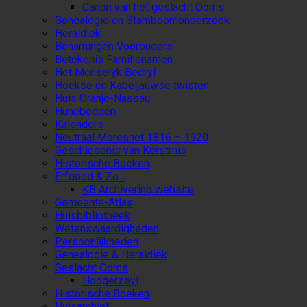
Canon van het geslacht Ooms
Genealogie en Stamboomonderzoek
Heraldiek
Benamingen Voorouders
Betekenis Familienamen
Het Menselyk Bedryf
Hoekse en Kabeljauwse twisten
Huis Oranje-Nassau
Hunebedden
Kalenders
Neutraal Moresnet 1816 – 1920
Geschiedenis van Kerstmis
Historische Boeken
Erfgoed & Zo…
KB Archivering website
Gemeente-Atlas
Huisbibliotheek
Wetenswaardigheden
Persoonlijkheden
Genealogie & Heraldiek
Geslacht Ooms
Hoogerzeyl
Historische Boeken
Huisarchief