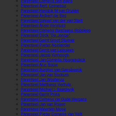
Parenteel Cornelis den Baes
Parenteel Aert Cornelisz
Parenteel Hendrik M van Drunen
Parenteel Aelbert de Bas
Parenteel Sijmen van der van Stelt
Parenteel Arien Versluijs
Parenteel Cornelis Bastiaans Hoboken
Parenteel Dirck “De Jonge”
Parenteel Gerrit Groot Stuijver
Parenteel Pieter Noirlander
Parenteel Gerrit van Leeuwen
Parenteel Jacob Verhoogh
Parenteel Jan Cornelis Hoogendijck
Parenteel Arie Bouw
Parenteel Burgher van Gaesbeeck
Parenteel Jan van Bockum
Parenteel Jan Woutersz
Parenteel Mattheus Verhulp
Parenteel Michiel L Baardwijk
Parenteel Gerrit Prins
Parenteel Cornelis de Oude Vergans
Parenteel Jan van Roijen
Parenteel Meerten Mooij
Parenteel Pieter Cornelis van Velt