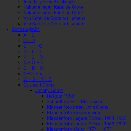
Arnulfingen en Karolingen
Nakomelingen Karel de Grote
Nakomelingen Karel de Grote
Van Karel de Grote tot Lamens
Van Karel de Grote tot Lamens
Genealogieën
A – B
C – D
E – F – G
H – I – J
K – L – M
N – O – P
Q – R – S
T – U – V
W – X – Y – Z
Geslacht Ooms
Johnny Ooms
Het jaar 1958
Schoolfoto ROC Mondriaan
Klassenfoto’s met John Ooms
Klassenfoto Kleuterschool
Klassenfoto Lagere School 1964-1965
Klassenfoto Lagere School 1969-1970
Klassenfoto Mavo 1972 – 1973