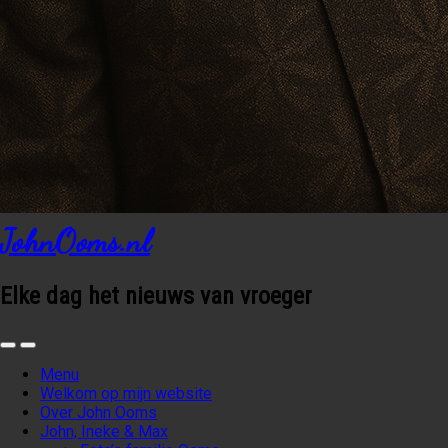
JohnOoms.nl
Elke dag het nieuws van vroeger
Menu
Welkom op mijn website
Over John Ooms
John, Ineke & Max