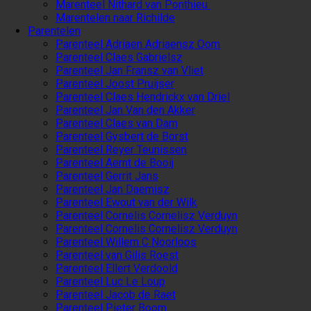
Marenteel Nithard van Ponthieu
Marentelen naar Richilde
Parentelen
Parenteel Adriaen Adriaensz Oom
Parenteel Claes Gabrielsz
Parenteel Jan Fransz van Vliet
Parenteel Joost Pruijser
Parenteel Claes Hendrickx van Driel
Parenteel Jan Van den Akker
Parenteel Claes van Dam
Parenteel Gysbert de Borst
Parenteel Reyer Teunissen
Parenteel Aernt de Booij
Parenteel Gerrit Jans
Parenteel Jan Daemisz
Parenteel Ewout van der Wilk
Parenteel Cornelis Cornelisz Verduyn
Parenteel Cornelis Cornelisz Verduyn
Parenteel Willem C Noorloos
Parenteel van Gilis Roest
Parenteel Ellert Verdoold
Parenteel Luc Le Loup
Parenteel Jacob de Raet
Parenteel Pieter Boom