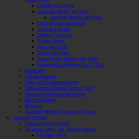
Catharinus Ooms
Jannigje Aartje van Vliet
Jannigje Aartje van Vliet
Orde Afscheidsdienst
Gerardus Braat
Mijntje Pruissen
Pieter Ooms
Dina van Driel
Gerrit van Driel
Genealogie Willem van Vliet
Genealogie Adriaen Oom 1525
Kastelen,
Lokale boeken
Stad- en Dorpbeschrijver
Genealogie Adriaen Ooms 1525
Fragment Genealogie Ooms
Wapenboeken
Wapens
Nazaten Willem Cornelisz Ooms
Jaaroverzichten
Geboortejaren Ooms
De jonge jaren van Johnny Ooms
Het jaar 1959