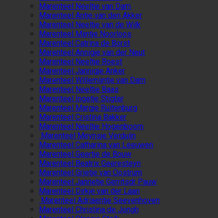
Marenteel Neeltje van Dam
Marenteel Antje van den Akker
Marenteel Neeltje van de Wilk
Marenteel Mijntje Noorloos
Marenteel Catrina de Borst
Marenteel Annigje van der Neut
Marenteel Neeltje Roest
Marenteel Jannigje Anker
Marenteel Willemijntje van Dam
Marenteel Neeltje Baas
Marenteel Ingetje Stigter
Marenteel Margje Ruitenburg
Marenteel Cristina Bakker
Marenteel Neeltje Hogenboom
Marenteel Meynsje Verduijn
Marenteel Catharina van Leeuwen
Marenteel Geertje de Bouw
Marenteel Beatrix Geeresteyn
Marenteel Grietje van Oostrum
Marenteel Jannetje Gerritsdr Pauw
Marenteel Dirkje van der Laan
Marenteel Adriaentje Seevenhoven
Marenteel Christina de Jongh