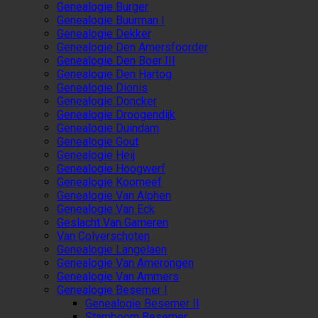
Genealogie Burger
Genealogie Buurman I
Genealogie Dekker
Genealogie Den Amersfoorder
Genealogie Den Boer III
Genealogie Den Hartog
Genealogie Dionis
Genealogie Doncker
Genealogie Droogendijk
Genealogie Duindam
Genealogie Gout
Genealogie Heij
Genealogie Hoogwerf
Genealogie Koorneef
Genealogie Van Alphen
Genealogie Van Eck
Geslacht Van Gameren
Van Colverschoten
Genealogie Langelaen
Genealogie Van Amerongen
Genealogie Van Ammers
Genealogie Besemer I
Genealogie Besemer II
Stamboom Besemer