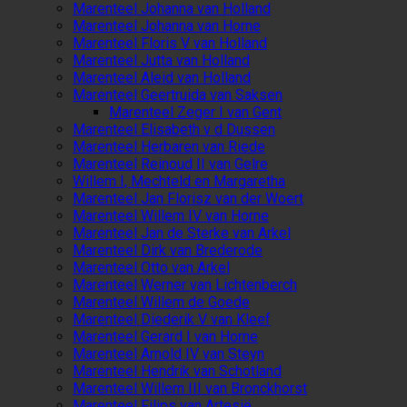
Marenteel Johanna van Holland
Marenteel Johanna van Horne
Marenteel Floris V van Holland
Marenteel Jutta van Holland
Marenteel Aleid van Holland
Marenteel Geertruida van Saksen
Marenteel Zeger I van Gent
Marenteel Elisabeth v d Dussen
Marenteel Herbaren van Riede
Marenteel Reinoud II van Gelre
Willem I, Mechteld en Margaretha
Marenteel Jan Florisz van der Woert
Marenteel Willem IV van Horne
Marenteel Jan de Sterke van Arkel
Marenteel Dirk van Brederode
Marenteel Otto van Arkel
Marenteel Werner van Lichtenberch
Marenteel Willem de Goede
Marenteel Diederik V van Kleef
Marenteel Gerard I van Horne
Marenteel Arnold IV van Steyn
Marenteel Hendrik van Schotland
Marenteel Willem III van Bronckhorst
Marenteel Filips van Artesië