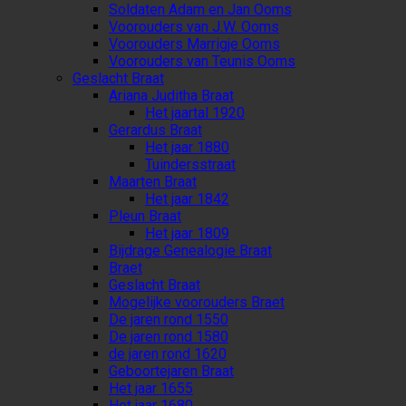
Soldaten Adam en Jan Ooms
Voorouders van J.W. Ooms
Voorouders Marrigje Ooms
Voorouders van Teunis Ooms
Geslacht Braat
Ariana Juditha Braat
Het jaartal 1920
Gerardus Braat
Het jaar 1880
Tuindersstraat
Maarten Braat
Het jaar 1842
Pleun Braat
Het jaar 1809
Bijdrage Genealogie Braat
Braet
Geslacht Braat
Mogelijke voorouders Braet
De jaren rond 1550
De jaren rond 1580
de jaren rond 1620
Geboortejaren Braat
Het jaar 1655
Het jaar 1680