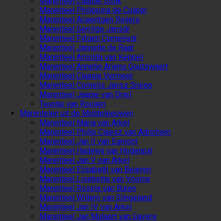
Marenteel Claasje Stolk
Marenteel Philippina de Cuijper
Marenteel Ariaentgen Reijers
Marenteel Gerritge Jansdr
Marenteel Fijtgen Cornelisdr
Marenteel Jannetje de Raat
Marenteel Arnolda van Keppel
Marenteel Annetje Ariens Goutswaert
Marenteel Claasje Vermeer
Marenteel Cornelis Jansz Sneep
Marenteel Jaapje van Driel
Teuntje van Rooijen
Marentelen uit de Middeleeuwen
Marenteel Maria van Arkel
Marenteel Philip Claesz van Adrichem
Marenteel Jan II van Egmont
Marenteel Hadewij van Hodenpijl
Marenteel Jan V van Arkel
Marenteel Elisabeth van Beieren
Marenteel Lisebette van Voorne
Marenteel Rosela van Buren
Marenteel Willem van Slingeland
Marenteel Jan IV van Arkel
Marenteel Jan Mulaert van Gavere