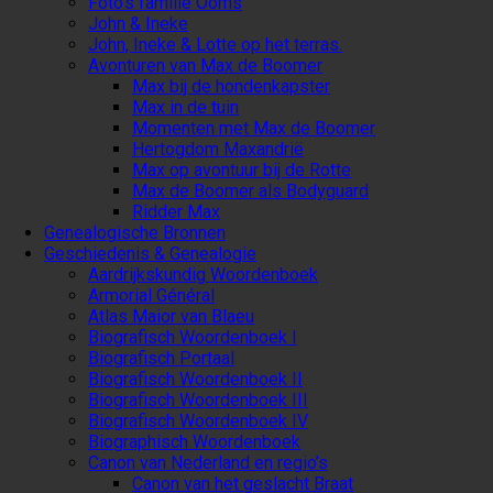
Foto’s familie Ooms
John & Ineke
John, Ineke & Lotte op het terras.
Avonturen van Max de Boomer
Max bij de hondenkapster
Max in de tuin
Momenten met Max de Boomer
Hertogdom Maxandrië
Max op avontuur bij de Rotte
Max de Boomer als Bodyguard
Ridder Max
Genealogische Bronnen
Geschiedenis & Genealogie
Aardrijkskundig Woordenboek
Armorial Général
Atlas Maior van Blaeu
Biografisch Woordenboek I
Biografisch Portaal
Biografisch Woordenboek II
Biografisch Woordenboek III
Biografisch Woordenboek IV
Biographisch Woordenboek
Canon van Nederland en regio’s
Canon van het geslacht Braat