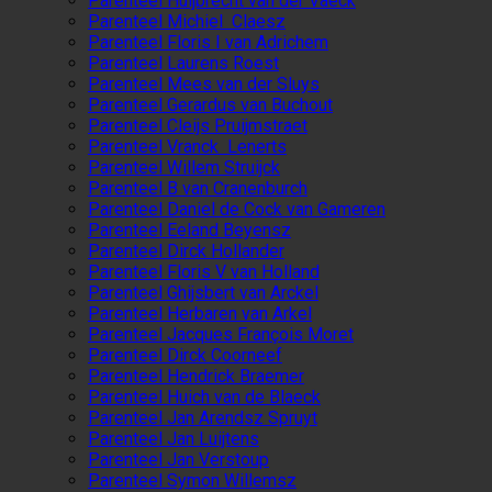
Parenteel Huijbrecht van der Vaeck
Parenteel Michiel Claesz
Parenteel Floris I van Adrichem
Parenteel Laurens Roest
Parenteel Mees van der Sluys
Parenteel Gerardus van Buchout
Parenteel Cleijs Pruijmstraet
Parenteel Vranck Lenerts
Parenteel Willem Struijck
Parenteel B van Cranenburch
Parenteel Daniel de Cock van Gameren
Parenteel Eeland Beyensz
Parenteel Dirck Hollander
Parenteel Floris V van Holland
Parenteel Ghijsbert van Arckel
Parenteel Herbaren van Arkel
Parenteel Jacques François Moret
Parenteel Dirck Coorneef
Parenteel Hendrick Braemer
Parenteel Huich van de Blaeck
Parenteel Jan Arendsz Spruyt
Parenteel Jan Luijtens
Parenteel Jan Verstoup
Parenteel Symon Willemsz