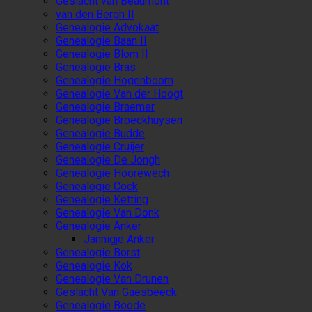
Geslacht van Beaumont
van den Bergh II
Genealogie Advokaat
Genealogie Baan II
Genealogie Blom II
Genealogie Bras
Genealogie Hogenboom
Genealogie Van der Hoogt
Genealogie Braemer
Genealogie Broeckhuysen
Genealogie Budde
Genealogie Cruijer
Genealogie De Jongh
Genealogie Hoorewech
Genealogie Cock
Genealogie Ketting
Genealogie Van Donk
Genealogie Anker
Jannigje Anker
Genealogie Borst
Genealogie Kok
Genealogie Van Drunen
Geslacht Van Gaesbeeck
Genealogie Boode