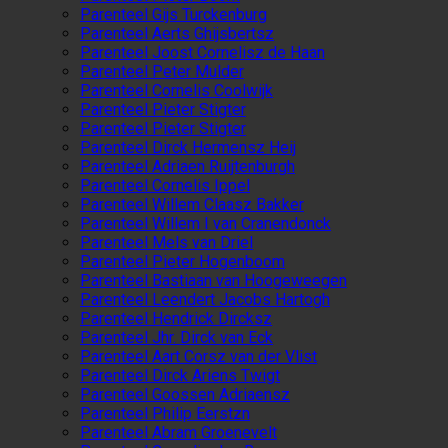
Parenteel Gijs Turckenburg
Parenteel Aerts Ghijsbertsz
Parenteel Joost Cornelisz de Haan
Parenteel Peter Mulder
Parenteel Cornelis Coolwijk
Parenteel Pieter Stigter
Parenteel Pieter Stigter
Parenteel Dirck Hermensz Heij
Parenteel Adriaen Ruijtenburgh
Parenteel Cornelis Ippel
Parenteel Willem Claasz Bakker
Parenteel Willem I van Cranendonck
Parenteel Mels van Driel
Parenteel Pieter Hogenboom
Parenteel Bastiaan van Hoogeweegen
Parenteel Leendert Jacobs Hartogh
Parenteel Hendrick Dircksz
Parenteel Jhr. Dirck van Eck
Parenteel Aart Corsz van der Vlist
Parenteel Dirck Ariens Twigt
Parenteel Goossen Adriaensz
Parenteel Philip Eerstzn
Parenteel Abram Groenevelt