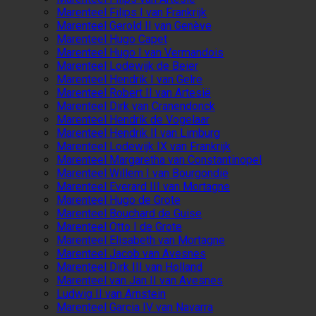
Marenteel Filips I van Frankrijk
Marenteel Gerold II van Genève
Marenteel Hugo Capet
Marenteel Hugo I van Vermandois
Marenteel Lodewijk de Beier
Marenteel Hendrik I van Gelre
Marenteel Robert II van Artesië
Marenteel Dirk van Cranendonck
Marenteel Hendrik de Vogelaar
Marenteel Hendrik II van Limburg
Marenteel Lodewijk IX van Frankrijk
Marenteel Margaretha van Constantinopel
Marenteel Willem I van Bourgondië
Marenteel Everard III van Mortagne
Marenteel Hugo de Grote
Marenteel Bouchard de Guise
Marenteel Otto I de Grote
Marenteel Elisabeth van Mortagne
Marenteel Jacob van Avesnes
Marenteel Dirk III van Holland
Marenteel van Jan II van Avesnes
Ludwig II van Arnstein
Marenteel Garcia IV van Navarra