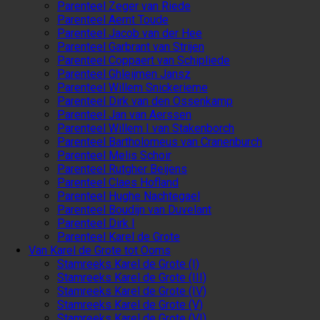
Parenteel Zeger van Riede
Parenteel Aernt Toude
Parenteel Jacob van der Hee
Parenteel Garbrant van Strijen
Parenteel Coppaert van Schipliede
Parenteel Ghleijmen Jansz
Parenteel Willem Snickerieme
Parenteel Dirk van den Ossenkamp
Parenteel Jan van Aerssen
Parenteel Willem I van Stakenborch
Parenteel Bartholomeus van Cranenburch
Parenteel Melis Schoir
Parenteel Rutgher Beijens
Parenteel Claes Hofland
Parenteel Hughe Nachtegael
Parenteel Boudijn van Duvelant
Parenteel Dirk I
Parenteel Karel de Grote
Van Karel de Grote tot Ooms
Stamreeks Karel de Grote (I)
Stamreeks Karel de Grote (III)
Stamreeks Karel de Grote (IV)
Stamreeks Karel de Grote (V)
Stamreeks Karel de Grote (VI)