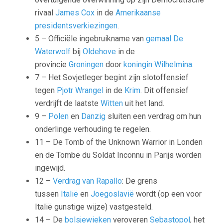
rivaal
James Cox
in de
Amerikaanse
presidentsverkiezingen
.
5 – Officiële ingebruikname van
gemaal
De
Waterwolf
bij
Oldehove
in de
provincie
Groningen
door
koningin Wilhelmina
.
7 – Het Sovjetleger begint zijn slotoffensief
tegen
Pjotr Wrangel
in de
Krim
. Dit offensief
verdrijft de laatste
Witten
uit het land.
9 –
Polen
en
Danzig
sluiten een verdrag om hun
onderlinge verhouding te regelen.
11 – De
Tomb of the Unknown Warrior
in Londen
en de
Tombe du Soldat Inconnu
in Parijs worden
ingewijd.
12 –
Verdrag van Rapallo
: De grens
tussen
Italië
en
Joegoslavië
wordt (op een voor
Italië gunstige wijze) vastgesteld.
14 – De
bolsjewieken
veroveren
Sebastopol
, het