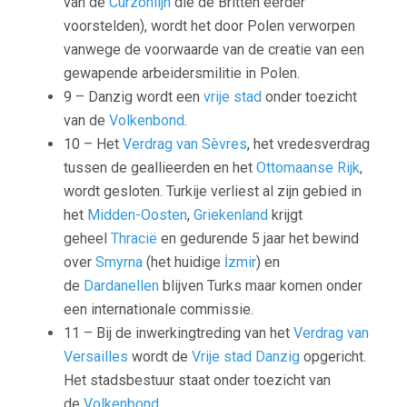
van de
Curzonlijn
die de Britten eerder
voorstelden), wordt het door Polen verworpen
vanwege de voorwaarde van de creatie van een
gewapende arbeidersmilitie in Polen.
9 – Danzig wordt een
vrije stad
onder toezicht
van de
Volkenbond
.
10 – Het
Verdrag van Sèvres
, het vredesverdrag
tussen de geallieerden en het
Ottomaanse Rijk
,
wordt gesloten. Turkije verliest al zijn gebied in
het
Midden-Oosten
,
Griekenland
krijgt
geheel
Thracië
en gedurende 5 jaar het bewind
over
Smyrna
(het huidige
İzmir
) en
de
Dardanellen
blijven Turks maar komen onder
een internationale commissie.
11 – Bij de inwerkingtreding van het
Verdrag van
Versailles
wordt de
Vrije stad Danzig
opgericht.
Het stadsbestuur staat onder toezicht van
de
Volkenbond
.