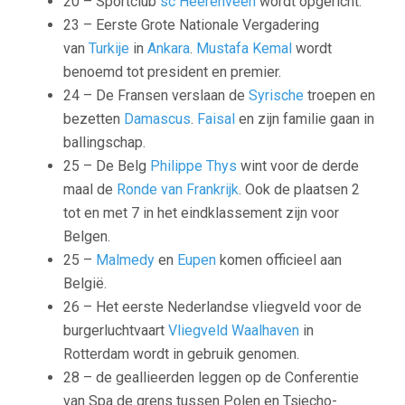
20 – Sportclub
sc Heerenveen
wordt opgericht.
23 – Eerste Grote Nationale Vergadering
van
Turkije
in
Ankara
.
Mustafa Kemal
wordt
benoemd tot president en premier.
24 – De Fransen verslaan de
Syrische
troepen en
bezetten
Damascus
.
Faisal
en zijn familie gaan in
ballingschap.
25 – De Belg
Philippe Thys
wint voor de derde
maal de
Ronde van Frankrijk
. Ook de plaatsen 2
tot en met 7 in het eindklassement zijn voor
Belgen.
25 –
Malmedy
en
Eupen
komen officieel aan
België.
26 – Het eerste Nederlandse vliegveld voor de
burgerluchtvaart
Vliegveld Waalhaven
in
Rotterdam wordt in gebruik genomen.
28 – de geallieerden leggen op de
Conferentie
van Spa
de grens tussen Polen en Tsjecho-