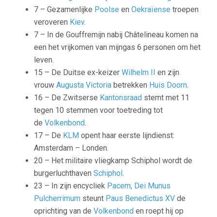
7 – Gezamenlijke
Poolse
en
Oekraïense
troepen
veroveren
Kiev
.
7 – In de Gouffremijn nabij Châtelineau komen na
een het vrijkomen van mijngas 6 personen om het
leven.
15 – De Duitse ex-keizer
Wilhelm II
en zijn
vrouw
Augusta Victoria
betrekken
Huis Doorn
.
16 – De Zwitserse
Kantonsraad
stemt met 11
tegen 10 stemmen voor toetreding tot
de
Volkenbond
.
17 – De
KLM
opent haar eerste lijndienst:
Amsterdam – Londen.
20 – Het militaire vliegkamp Schiphol wordt de
burgerluchthaven
Schiphol
.
23 – In zijn encycliek
Pacem, Dei Munus
Pulcherrimum
steunt
Paus Benedictus XV
de
oprichting van de
Volkenbond
en roept hij op