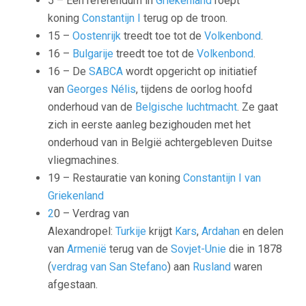
5 – Een referendum in
Griekenland
roept
koning
Constantijn I
terug op de troon.
15 –
Oostenrijk
treedt toe tot de
Volkenbond
.
16 –
Bulgarije
treedt toe tot de
Volkenbond
.
16 – De
SABCA
wordt opgericht op initiatief
van
Georges Nélis
, tijdens de oorlog hoofd
onderhoud van de
Belgische luchtmacht
. Ze gaat
zich in eerste aanleg bezighouden met het
onderhoud van in België achtergebleven Duitse
vliegmachines.
19 – Restauratie van koning
Constantijn I van
Griekenland
2
0 –
Verdrag van
Alexandropel
:
Turkije
krijgt
Kars
,
Ardahan
en delen
van
Armenië
terug van de
Sovjet-Unie
die in 1878
(
verdrag van San Stefano
) aan
Rusland
waren
afgestaan.