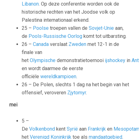
Libanon
. Op deze conferentie worden ook de
historische rechten van het Joodse volk op
Palestina internationaal erkend.
25 –
Poolse
troepen vallen de
Sovjet-Unie
aan,
de
Pools-Russische Oorlog
komt tot uitbarsting.
26 –
Canada
verslaat
Zweden
met 12-1 in de
finale van
het
Olympische
demonstratietoernooi
ijshockey
in
An
en wordt daarmee de eerste
officiële
wereldkampioen
.
26 – De Polen, slechts 1 dag na het begin van het
offensief, veroveren
Zjytomyr
.
mei
5 –
De
Volkenbond
kent
Syrië
aan
Frankrijk
en
Mesopotam
het
Verenigd Koninkrijk
toe als
mandaatgebied
.