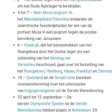
om het
Rode Ruhrleger
te bestrijden.
4 tot 7 –
Nebi Musa-pogrom
: In
het
Mandaatgebied Palestina
ontaarden de
islamitische feestelijkheden ter ere van de
profeet Musa in een pogrom tegen de joodse
bevolking van Jeruzalem.
6 –
Frankrijk
, dat het binnentrekken van het
Roergebied door het Duitse leger als een
schending van het
Verdrag van
Versailles
beschouwt, gaat over tot bezetting van
het
Roergebied
,
Hamburg
,
Hanau
,
Frankfurt
en
Darmst
19 –
Duitsland
en de
Sovjet-Unie
bereiken
overeenstemming over het uitwisselen
van
krijgsgevangenen
uit de Eerste Wereldoorlog.
20 april tot 12 september – De
eerste
Olympische Spelen
na de
Eerste
Wereldoorlog
hebben plaats in
Antwerpen
. 29