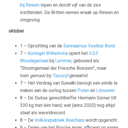
bij Rineen
lopen en doodt vijf van de zes
inzittenden. De Britten nemen wraak op Rineen en
omgeving.
oktober
1 – Oprichting van de
Surinaamse Voetbal Bond
7 –
Koningin Wilhelmina
opent het
Ir.D.F.
Woudagemaal
bij
Lemmer
, gebouwd als
“Stoomgemaal der Friesche Boezem”, maar
toen
gemaal bij
Tacozijl
genaamd.
7 – Het
Verdrag van Suwałki
beoogt een einde te
maken aan de oorlog tussen
Polen
en
Litouwen
.
8 – De Duitse gewichtheffer
Hermann Görner
tilt
330 kg met één hand, wat (anno 2020) nog altijd
staat als wereldrecord.
8 – De
Volksrepubliek Boechara
wordt opgericht.
9 – Delen van het Poolse leger, officieel op eigen