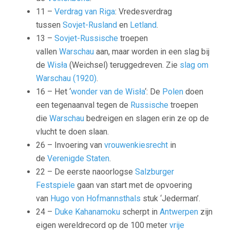
11 –
Verdrag van Riga
: Vredesverdrag
tussen
Sovjet-Rusland
en
Letland
.
13 –
Sovjet-Russische
troepen
vallen
Warschau
aan, maar worden in een slag bij
de
Wisła
(Weichsel) teruggedreven. Zie
slag om
Warschau (1920)
.
16 – Het ‘
wonder van de Wisła
‘: De
Polen
doen
een tegenaanval tegen de
Russische
troepen
die
Warschau
bedreigen en slagen erin ze op de
vlucht te doen slaan.
26 – Invoering van
vrouwenkiesrecht
in
de
Verenigde Staten
.
22 – De eerste naoorlogse
Salzburger
Festspiele
gaan van start met de opvoering
van
Hugo von Hofmannsthals
stuk ‘Jederman’.
24 –
Duke Kahanamoku
scherpt in
Antwerpen
zijn
eigen wereldrecord op de 100 meter
vrije