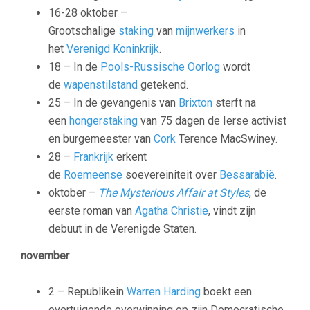
16-28 oktober –
Grootschalige
staking
van
mijnwerkers
in
het
Verenigd Koninkrijk
.
18 – In de
Pools-Russische Oorlog
wordt
de
wapenstilstand
getekend.
25 – In de gevangenis van
Brixton
sterft na
een
hongerstaking
van 75 dagen de Ierse activist
en burgemeester van
Cork
Terence MacSwiney
.
28 –
Frankrijk
erkent
de
Roemeense
soevereiniteit over
Bessarabië
.
oktober –
The Mysterious Affair at Styles
, de
eerste roman van
Agatha Christie
, vindt zijn
debuut in de Verenigde Staten.
november
2 – Republikein
Warren Harding
boekt een
overtuigende overwinning op zijn Democratische