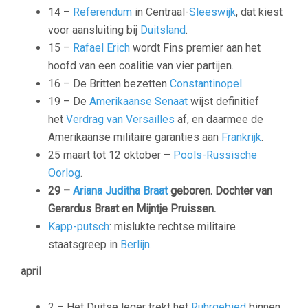
14 –
Referendum
in Centraal-
Sleeswijk
, dat kiest
voor aansluiting bij
Duitsland
.
15 –
Rafael Erich
wordt Fins premier aan het
hoofd van een coalitie van vier partijen.
16 – De Britten bezetten
Constantinopel
.
19 – De
Amerikaanse Senaat
wijst definitief
het
Verdrag van Versailles
af, en daarmee de
Amerikaanse militaire garanties aan
Frankrijk
.
25 maart tot 12 oktober –
Pools-Russische
Oorlog
.
29 –
Ariana Juditha Braat
geboren. Dochter van
Gerardus Braat en Mijntje Pruissen.
Kapp-putsch
: mislukte rechtse militaire
staatsgreep in
Berlijn
.
april
2 – Het Duitse leger trekt het
Ruhrgebied
binnen