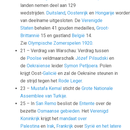
landen nemen deel aan 129
wedstrijden.
Duitsland
,
Oostenrijk
en
Hongarije
worde
van deelname uitgesloten. De
Verenigde
Staten
behalen 41 gouden medailles,
Groot-
Brittannië
15 en gastland
België
14.
Zie
Olympische Zomerspelen 1920
.
21 –
Verdrag van Warschau
: Verdrag tussen
de
Poolse
veldmaarschalk
Józef Pilsudski
en
de
Oekraïense
leider
Symon Petljoera
. Polen
krijgt Oost-
Galicië
en zal de Oekraïne steunen in
de strijd tegen het
Rode Leger
.
23 –
Mustafa Kemal
sticht de
Grote Nationale
Assemblee van Turkije
.
25 – In
San Remo
beslist de
Entente
over de
bezette
Osmaanse gebieden
. Het
Verenigd
Koninkrijk
krijgt het
mandaat over
Palestina
en
Irak
,
Frankrijk
over
Syrië en het latere