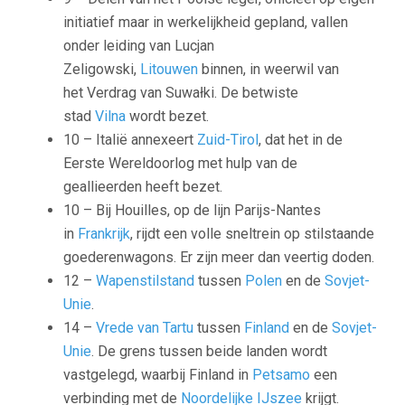
initiatief maar in werkelijkheid gepland, vallen
onder leiding van
Lucjan
Zeligowski
,
Litouwen
binnen, in weerwil van
het
Verdrag van Suwałki
. De betwiste
stad
Vilna
wordt bezet.
10 – Italië annexeert
Zuid-Tirol
, dat het in de
Eerste Wereldoorlog met hulp van de
geallieerden heeft bezet.
10 – Bij Houilles, op de lijn Parijs-Nantes
in
Frankrijk
, rijdt een volle sneltrein op stilstaande
goederenwagons. Er zijn meer dan veertig doden.
12 –
Wapenstilstand
tussen
Polen
en de
Sovjet-
Unie
.
14 –
Vrede van Tartu
tussen
Finland
en de
Sovjet-
Unie
. De grens tussen beide landen wordt
vastgelegd, waarbij Finland in
Petsamo
een
verbinding met de
Noordelijke IJszee
krijgt.