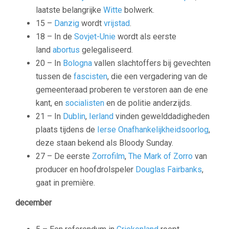
laatste belangrijke
Witte
bolwerk.
15 –
Danzig
wordt
vrijstad
.
18 – In de
Sovjet-Unie
wordt als eerste
land
abortus
gelegaliseerd.
20 – In
Bologna
vallen slachtoffers bij gevechten
tussen de
fascisten
, die een vergadering van de
gemeenteraad proberen te verstoren aan de ene
kant, en
socialisten
en de politie anderzijds.
21 – In
Dublin
,
Ierland
vinden gewelddadigheden
plaats tijdens de
Ierse Onafhankelijkheidsoorlog
,
deze staan bekend als
Bloody Sunday
.
27 – De eerste
Zorrofilm
,
The Mark of Zorro
van
producer en hoofdrolspeler
Douglas Fairbanks
,
gaat in première.
december