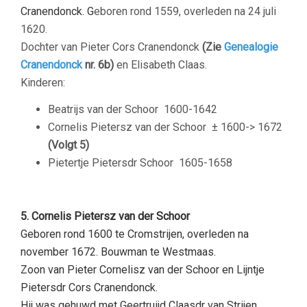
Cranendonck. G
eboren rond 1559, overleden na 24 juli
1620.
Dochter van Pieter Cors Cranendonck
(Zie
Genealogie
Cranendonck
nr. 6b)
en Elisabeth Claas.
Kinderen:
Beatrijs van der Schoor
1600-1642
Cornelis Pietersz van der Schoor
± 1600-> 1672
(Volgt 5)
Pietertje Pietersdr Schoor
1605-1658
–
5. Cornelis Pietersz
van der Schoor
Geboren rond 1600 te
Cromstrijen,
overleden na
november 1672. Bouwman te Westmaas.
Zoon van Pieter Cornelisz van der Schoor en Lijntje
Pietersdr Cors Cranendonck.
Hij was gehuwd met G
eertruijd Claasdr
van Strijen
.