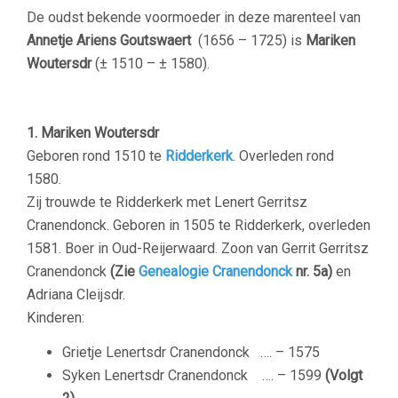
De oudst bekende voormoeder in deze marenteel van
Annetje Ariens Goutswaert
(1656 – 1725) is
Mariken
Woutersdr
(± 1510 – ± 1580).
1.
Mariken Woutersdr
Geboren rond 1510 te
Ridderkerk
. Overleden rond
1580.
Zij trouwde te Ridderkerk met Lenert Gerritsz
Cranendonck. Geboren in 1505 te Ridderkerk, overleden
1581. Boer in Oud-Reijerwaard. Zoon van Gerrit Gerritsz
Cranendonck
(Zie
Genealogie Cranendonck
nr. 5a)
en
Adriana Cleijsdr.
Kinderen:
Grietje Lenertsdr Cranendonck …. – 1575
Syken Lenertsdr Cranendonck …. – 1599
(Volgt