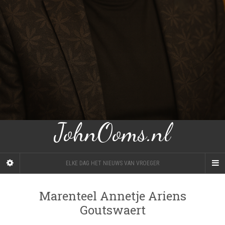
JohnOoms.nl
ELKE DAG HET NIEUWS VAN VROEGER
Marenteel Annetje Ariens
Goutswaert