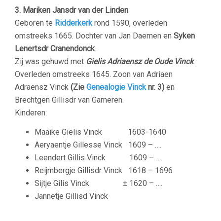
3. Mariken Jansdr van der Linden
Geboren te
Ridderkerk
rond 1590, overleden
omstreeks 1665. Dochter van Jan Daemen en
Syken
Lenertsdr Cranendonck
.
Zij was gehuwd met
Gielis Adriaensz de Oude Vinck
.
Overleden omstreeks 1645. Zoon van Adriaen
Adraensz Vinck
(Zie
Genealogie Vinck
nr. 3)
en
Brechtgen Gillisdr van Gameren.
Kinderen:
Maaike Gielis Vinck 1603-1640
Aeryaentje Gillesse Vinck 1609 – ….
Leendert Gillis Vinck 1609 – ….
Reijmbergje Gillisdr Vinck 1618 – 1696
Sijtje Gilis Vinck ± 1620 – ….
Jannetje Gillisd Vinck