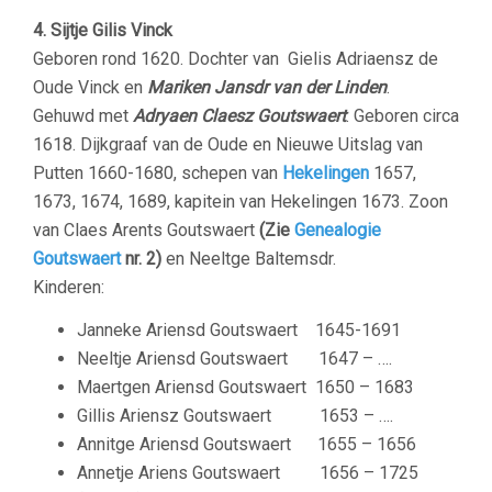
4. Sijtje Gilis Vinck
Geboren rond 1620. Dochter van Gielis Adriaensz de
Oude Vinck en
Mariken Jansdr van der Linden
.
Gehuwd met
Adryaen Claesz Goutswaert
. Geboren circa
1618. Dijkgraaf van de Oude en Nieuwe Uitslag van
Putten 1660-1680, schepen van
Hekelingen
1657,
1673, 1674, 1689, kapitein van Hekelingen 1673. Zoon
van Claes Arents Goutswaert
(Zie
Genealogie
Goutswaert
nr. 2)
en Neeltge Baltemsdr.
Kinderen:
Janneke Ariensd Goutswaert 1645-1691
Neeltje Ariensd Goutswaert 1647 – ….
Maertgen Ariensd Goutswaert 1650 – 1683
Gillis Ariensz Goutswaert 1653 – ….
Annitge Ariensd Goutswaert 1655 – 1656
Annetje Ariens Goutswaert 1656 – 1725