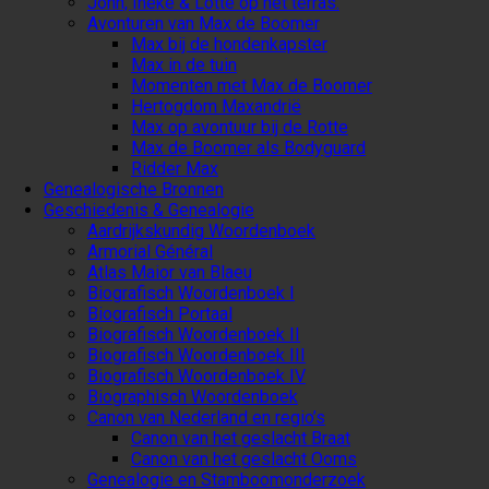
John, Ineke & Lotte op het terras.
Avonturen van Max de Boomer
Max bij de hondenkapster
Max in de tuin
Momenten met Max de Boomer
Hertogdom Maxandrië
Max op avontuur bij de Rotte
Max de Boomer als Bodyguard
Ridder Max
Genealogische Bronnen
Geschiedenis & Genealogie
Aardrijkskundig Woordenboek
Armorial Général
Atlas Maior van Blaeu
Biografisch Woordenboek I
Biografisch Portaal
Biografisch Woordenboek II
Biografisch Woordenboek III
Biografisch Woordenboek IV
Biographisch Woordenboek
Canon van Nederland en regio’s
Canon van het geslacht Braat
Canon van het geslacht Ooms
Genealogie en Stamboomonderzoek