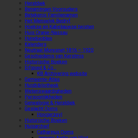
Heraldiek
Benamingen Voorouders
Betekenis Familienamen
Het Menselyk Bedryf
Hoekse en Kabeljauwse twisten
Huis Oranje-Nassau
Hunebedden
Kalenders
Neutraal Moresnet 1816 – 1920
Geschiedenis van Kerstmis
Historische Boeken
Erfgoed & Zo…
KB Archivering website
Gemeente-Atlas
Huisbibliotheek
Wetenswaardigheden
Persoonlijkheden
Genealogie & Heraldiek
Geslacht Ooms
Hoogerzeyl
Historische Boeken
Huisarchief
Catharinus Ooms
Jannigje Aartje van Vliet