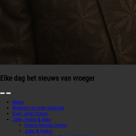
Elke dag het nieuws van vroeger
Menu
Welkom op mijn website
Over John Ooms
John, Ineke & Max
Foto’s familie Ooms
John & Ineke