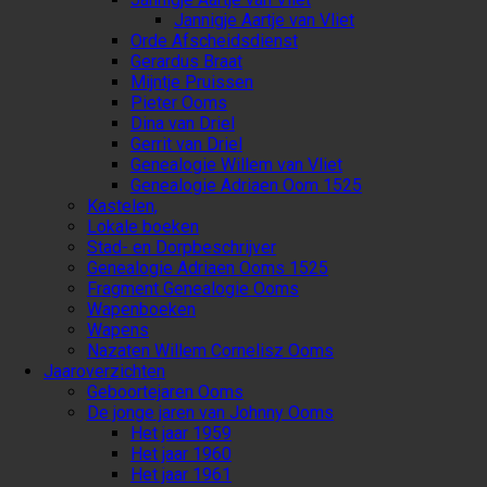
Jannigje Aartje van Vliet
Orde Afscheidsdienst
Gerardus Braat
Mijntje Pruissen
Pieter Ooms
Dina van Driel
Gerrit van Driel
Genealogie Willem van Vliet
Genealogie Adriaen Oom 1525
Kastelen,
Lokale boeken
Stad- en Dorpbeschrijver
Genealogie Adriaen Ooms 1525
Fragment Genealogie Ooms
Wapenboeken
Wapens
Nazaten Willem Cornelisz Ooms
Jaaroverzichten
Geboortejaren Ooms
De jonge jaren van Johnny Ooms
Het jaar 1959
Het jaar 1960
Het jaar 1961