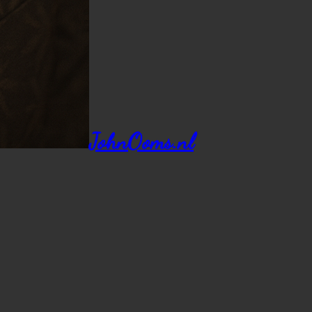
JohnOoms.nl