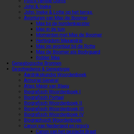
Foto’s familie Ooms
John & Ineke
John, Ineke & Lotte op het terras.
Avonturen van Max de Boomer
Max bij de hondenkapster
Max in de tuin
Momenten met Max de Boomer
Hertogdom Maxandrië
Max op avontuur bij de Rotte
Max de Boomer als Bodyguard
Ridder Max
Genealogische Bronnen
Geschiedenis & Genealogie
Aardrijkskundig Woordenboek
Armorial Général
Atlas Maior van Blaeu
Biografisch Woordenboek I
Biografisch Portaal
Biografisch Woordenboek II
Biografisch Woordenboek III
Biografisch Woordenboek IV
Biographisch Woordenboek
Canon van Nederland en regio’s
Canon van het geslacht Braat