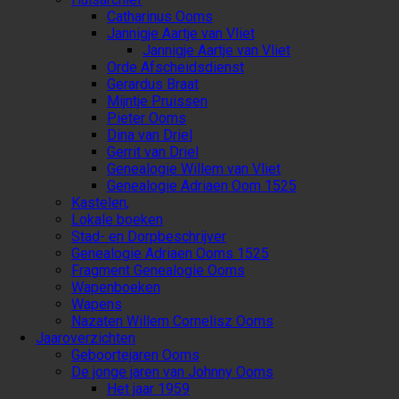
Catharinus Ooms
Jannigje Aartje van Vliet
Jannigje Aartje van Vliet
Orde Afscheidsdienst
Gerardus Braat
Mijntje Pruissen
Pieter Ooms
Dina van Driel
Gerrit van Driel
Genealogie Willem van Vliet
Genealogie Adriaen Oom 1525
Kastelen,
Lokale boeken
Stad- en Dorpbeschrijver
Genealogie Adriaen Ooms 1525
Fragment Genealogie Ooms
Wapenboeken
Wapens
Nazaten Willem Cornelisz Ooms
Jaaroverzichten
Geboortejaren Ooms
De jonge jaren van Johnny Ooms
Het jaar 1959