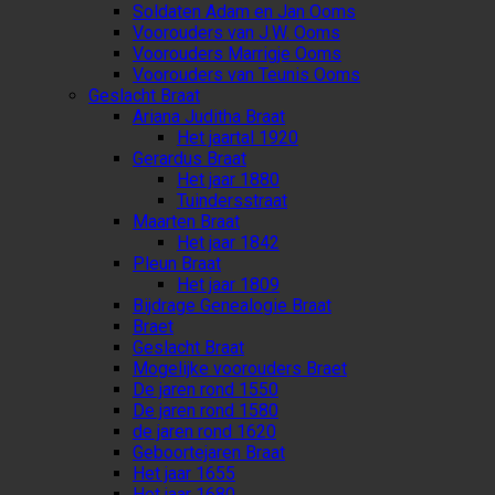
Soldaten Adam en Jan Ooms
Voorouders van J.W. Ooms
Voorouders Marrigje Ooms
Voorouders van Teunis Ooms
Geslacht Braat
Ariana Juditha Braat
Het jaartal 1920
Gerardus Braat
Het jaar 1880
Tuindersstraat
Maarten Braat
Het jaar 1842
Pleun Braat
Het jaar 1809
Bijdrage Genealogie Braat
Braet
Geslacht Braat
Mogelijke voorouders Braet
De jaren rond 1550
De jaren rond 1580
de jaren rond 1620
Geboortejaren Braat
Het jaar 1655
Het jaar 1680