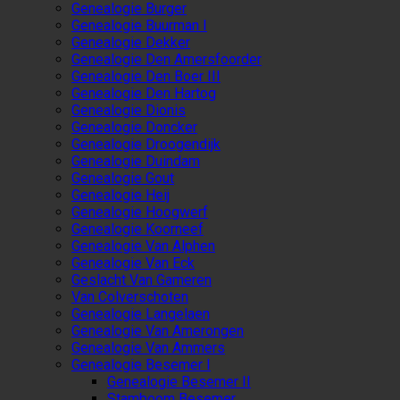
Genealogie Burger
Genealogie Buurman I
Genealogie Dekker
Genealogie Den Amersfoorder
Genealogie Den Boer III
Genealogie Den Hartog
Genealogie Dionis
Genealogie Doncker
Genealogie Droogendijk
Genealogie Duindam
Genealogie Gout
Genealogie Heij
Genealogie Hoogwerf
Genealogie Koorneef
Genealogie Van Alphen
Genealogie Van Eck
Geslacht Van Gameren
Van Colverschoten
Genealogie Langelaen
Genealogie Van Amerongen
Genealogie Van Ammers
Genealogie Besemer I
Genealogie Besemer II
Stamboom Besemer