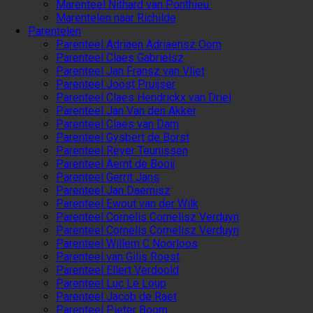
Marenteel Nithard van Ponthieu
Marentelen naar Richilde
Parentelen
Parenteel Adriaen Adriaensz Oom
Parenteel Claes Gabrielsz
Parenteel Jan Fransz van Vliet
Parenteel Joost Pruijser
Parenteel Claes Hendrickx van Driel
Parenteel Jan Van den Akker
Parenteel Claes van Dam
Parenteel Gysbert de Borst
Parenteel Reyer Teunissen
Parenteel Aernt de Booij
Parenteel Gerrit Jans
Parenteel Jan Daemisz
Parenteel Ewout van der Wilk
Parenteel Cornelis Cornelisz Verduyn
Parenteel Cornelis Cornelisz Verduyn
Parenteel Willem C Noorloos
Parenteel van Gilis Roest
Parenteel Ellert Verdoold
Parenteel Luc Le Loup
Parenteel Jacob de Raet
Parenteel Pieter Boom