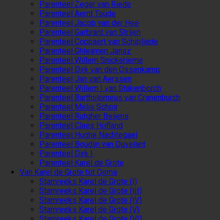
Parenteel Zeger van Riede
Parenteel Aernt Toude
Parenteel Jacob van der Hee
Parenteel Garbrant van Strijen
Parenteel Coppaert van Schipliede
Parenteel Ghleijmen Jansz
Parenteel Willem Snickerieme
Parenteel Dirk van den Ossenkamp
Parenteel Jan van Aerssen
Parenteel Willem I van Stakenborch
Parenteel Bartholomeus van Cranenburch
Parenteel Melis Schoir
Parenteel Rutgher Beijens
Parenteel Claes Hofland
Parenteel Hughe Nachtegael
Parenteel Boudijn van Duvelant
Parenteel Dirk I
Parenteel Karel de Grote
Van Karel de Grote tot Ooms
Stamreeks Karel de Grote (I)
Stamreeks Karel de Grote (III)
Stamreeks Karel de Grote (IV)
Stamreeks Karel de Grote (V)
Stamreeks Karel de Grote (VI)