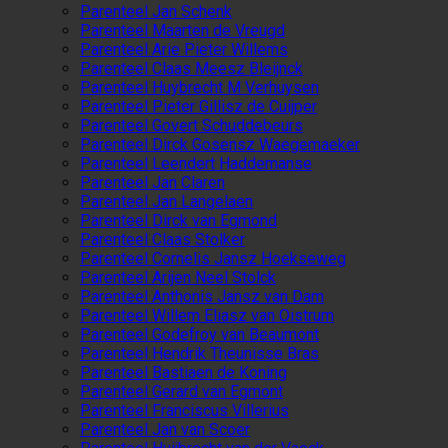
Parenteel Jan Schenk
Parenteel Maarten de Vreugd
Parenteel Arie Pieter Willems
Parenteel Claas Meesz Bleijnck
Parenteel Huybrecht M Verhuysen
Parenteel Pieter Gillisz de Cuijper
Parenteel Govert Schuddebeurs
Parenteel Dirck Gosensz Waegemaeker
Parenteel Leendert Haddemanse
Parenteel Jan Claren
Parenteel Jan Langelaen
Parenteel Dirck van Egmond
Parenteel Claas Stolker
Parenteel Cornelis Jansz Hoekseweg
Parenteel Arijen Neel Stolck
Parenteel Anthonis Jansz van Dam
Parenteel Willem Eliasz van Oistrum
Parenteel Godefroy van Beaumont
Parenteel Hendrik Theunisse Bras
Parenteel Bastiaen de Koning
Parenteel Gerard van Egmont
Parenteel Franciscus Villerius
Parenteel Jan van Scoer