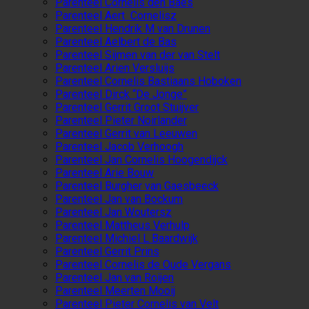
Parenteel Cornelis den Baes
Parenteel Aert Cornelisz
Parenteel Hendrik M van Drunen
Parenteel Aelbert de Bas
Parenteel Sijmen van der van Stelt
Parenteel Arien Versluijs
Parenteel Cornelis Bastiaans Hoboken
Parenteel Dirck “De Jonge”
Parenteel Gerrit Groot Stuijver
Parenteel Pieter Noirlander
Parenteel Gerrit van Leeuwen
Parenteel Jacob Verhoogh
Parenteel Jan Cornelis Hoogendijck
Parenteel Arie Bouw
Parenteel Burgher van Gaesbeeck
Parenteel Jan van Bockum
Parenteel Jan Woutersz
Parenteel Mattheus Verhulp
Parenteel Michiel L Baardwijk
Parenteel Gerrit Prins
Parenteel Cornelis de Oude Vergans
Parenteel Jan van Roijen
Parenteel Meerten Mooij
Parenteel Pieter Cornelis van Velt