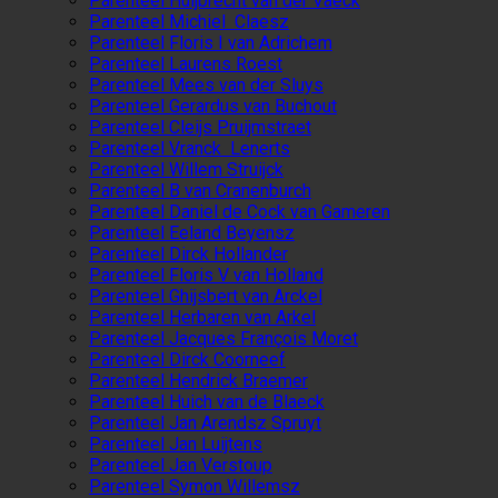
Parenteel Huijbrecht van der Vaeck
Parenteel Michiel Claesz
Parenteel Floris I van Adrichem
Parenteel Laurens Roest
Parenteel Mees van der Sluys
Parenteel Gerardus van Buchout
Parenteel Cleijs Pruijmstraet
Parenteel Vranck Lenerts
Parenteel Willem Struijck
Parenteel B van Cranenburch
Parenteel Daniel de Cock van Gameren
Parenteel Eeland Beyensz
Parenteel Dirck Hollander
Parenteel Floris V van Holland
Parenteel Ghijsbert van Arckel
Parenteel Herbaren van Arkel
Parenteel Jacques François Moret
Parenteel Dirck Coorneef
Parenteel Hendrick Braemer
Parenteel Huich van de Blaeck
Parenteel Jan Arendsz Spruyt
Parenteel Jan Luijtens
Parenteel Jan Verstoup
Parenteel Symon Willemsz