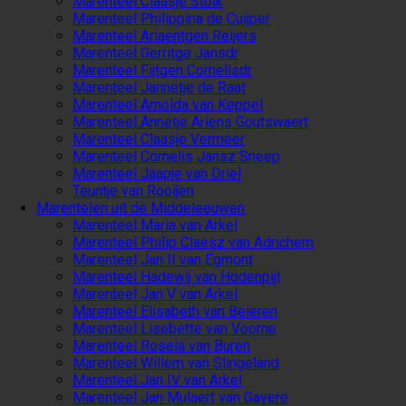
Marenteel Claasje Stolk
Marenteel Philippina de Cuijper
Marenteel Ariaentgen Reijers
Marenteel Gerritge Jansdr
Marenteel Fijtgen Cornelisdr
Marenteel Jannetje de Raat
Marenteel Arnolda van Keppel
Marenteel Annetje Ariens Goutswaert
Marenteel Claasje Vermeer
Marenteel Cornelis Jansz Sneep
Marenteel Jaapje van Driel
Teuntje van Rooijen
Marentelen uit de Middeleeuwen
Marenteel Maria van Arkel
Marenteel Philip Claesz van Adrichem
Marenteel Jan II van Egmont
Marenteel Hadewij van Hodenpijl
Marenteel Jan V van Arkel
Marenteel Elisabeth van Beieren
Marenteel Lisebette van Voorne
Marenteel Rosela van Buren
Marenteel Willem van Slingeland
Marenteel Jan IV van Arkel
Marenteel Jan Mulaert van Gavere