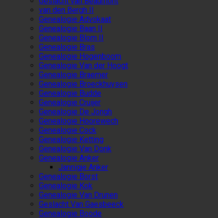
Geslacht van Beaumont
van den Bergh II
Genealogie Advokaat
Genealogie Baan II
Genealogie Blom II
Genealogie Bras
Genealogie Hogenboom
Genealogie Van der Hoogt
Genealogie Braemer
Genealogie Broeckhuysen
Genealogie Budde
Genealogie Cruijer
Genealogie De Jongh
Genealogie Hoorewech
Genealogie Cock
Genealogie Ketting
Genealogie Van Donk
Genealogie Anker
Jannigje Anker
Genealogie Borst
Genealogie Kok
Genealogie Van Drunen
Geslacht Van Gaesbeeck
Genealogie Boode