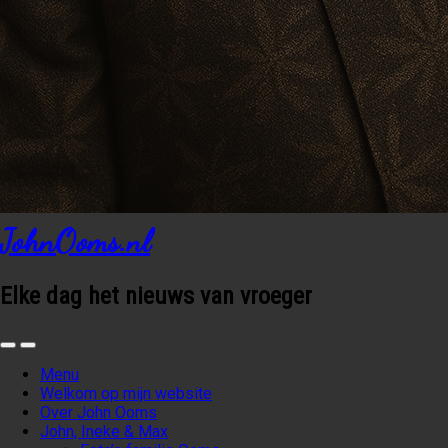
JohnOoms.nl
Elke dag het nieuws van vroeger
Menu
Welkom op mijn website
Over John Ooms
John, Ineke & Max