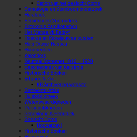
Canon van het geslacht Ooms
Genealogie en Stamboomonderzoek
Heraldiek
Benamingen Voorouders
Betekenis Familienamen
Het Menselyk Bedryf
Hoekse en Kabeljauwse twisten
Huis Oranje-Nassau
Hunebedden
Kalenders
Neutraal Moresnet 1816 – 1920
Geschiedenis van Kerstmis
Historische Boeken
Erfgoed & Zo…
KB Archivering website
Gemeente-Atlas
Huisbibliotheek
Wetenswaardigheden
Persoonlijkheden
Genealogie & Heraldiek
Geslacht Ooms
Hoogerzeyl
Historische Boeken
Huisarchief