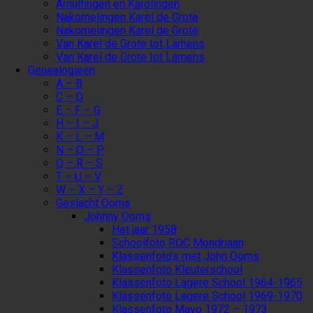
Arnulfingen en Karolingen
Nakomelingen Karel de Grote
Nakomelingen Karel de Grote
Van Karel de Grote tot Lamens
Van Karel de Grote tot Lamens
Genealogieën
A – B
C – D
E – F – G
H – I – J
K – L – M
N – O – P
Q – R – S
T – U – V
W – X – Y – Z
Geslacht Ooms
Johnny Ooms
Het jaar 1958
Schoolfoto ROC Mondriaan
Klassenfoto’s met John Ooms
Klassenfoto Kleuterschool
Klassenfoto Lagere School 1964-1965
Klassenfoto Lagere School 1969-1970
Klassenfoto Mavo 1972 – 1973