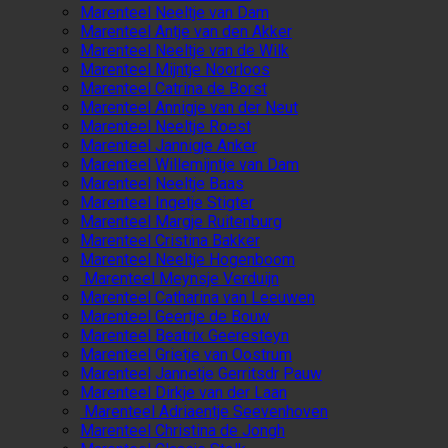
Marenteel Neeltje van Dam
Marenteel Antje van den Akker
Marenteel Neeltje van de Wilk
Marenteel Mijntje Noorloos
Marenteel Catrina de Borst
Marenteel Annigje van der Neut
Marenteel Neeltje Roest
Marenteel Jannigje Anker
Marenteel Willemijntje van Dam
Marenteel Neeltje Baas
Marenteel Ingetje Stigter
Marenteel Margje Ruitenburg
Marenteel Cristina Bakker
Marenteel Neeltje Hogenboom
Marenteel Meynsje Verduijn
Marenteel Catharina van Leeuwen
Marenteel Geertje de Bouw
Marenteel Beatrix Geeresteyn
Marenteel Grietje van Oostrum
Marenteel Jannetje Gerritsdr Pauw
Marenteel Dirkje van der Laan
Marenteel Adriaentje Seevenhoven
Marenteel Christina de Jongh