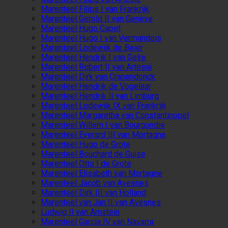
Marenteel Filips I van Frankrijk
Marenteel Gerold II van Genève
Marenteel Hugo Capet
Marenteel Hugo I van Vermandois
Marenteel Lodewijk de Beier
Marenteel Hendrik I van Gelre
Marenteel Robert II van Artesië
Marenteel Dirk van Cranendonck
Marenteel Hendrik de Vogelaar
Marenteel Hendrik II van Limburg
Marenteel Lodewijk IX van Frankrijk
Marenteel Margaretha van Constantinopel
Marenteel Willem I van Bourgondië
Marenteel Everard III van Mortagne
Marenteel Hugo de Grote
Marenteel Bouchard de Guise
Marenteel Otto I de Grote
Marenteel Elisabeth van Mortagne
Marenteel Jacob van Avesnes
Marenteel Dirk III van Holland
Marenteel van Jan II van Avesnes
Ludwig II van Arnstein
Marenteel Garcia IV van Navarra