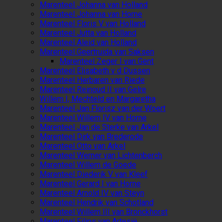
Marenteel Johanna van Holland
Marenteel Johanna van Horne
Marenteel Floris V van Holland
Marenteel Jutta van Holland
Marenteel Aleid van Holland
Marenteel Geertruida van Saksen
Marenteel Zeger I van Gent
Marenteel Elisabeth v d Dussen
Marenteel Herbaren van Riede
Marenteel Reinoud II van Gelre
Willem I, Mechteld en Margaretha
Marenteel Jan Florisz van der Woert
Marenteel Willem IV van Horne
Marenteel Jan de Sterke van Arkel
Marenteel Dirk van Brederode
Marenteel Otto van Arkel
Marenteel Werner van Lichtenberch
Marenteel Willem de Goede
Marenteel Diederik V van Kleef
Marenteel Gerard I van Horne
Marenteel Arnold IV van Steyn
Marenteel Hendrik van Schotland
Marenteel Willem III van Bronckhorst
Marenteel Filips van Artesië