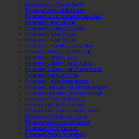
Parenteel Gijs Turckenburg
Parenteel Aerts Ghijsbertsz
Parenteel Joost Cornelisz de Haan
Parenteel Peter Mulder
Parenteel Cornelis Coolwijk
Parenteel Pieter Stigter
Parenteel Pieter Stigter
Parenteel Dirck Hermensz Heij
Parenteel Adriaen Ruijtenburgh
Parenteel Cornelis Ippel
Parenteel Willem Claasz Bakker
Parenteel Willem I van Cranendonck
Parenteel Mels van Driel
Parenteel Pieter Hogenboom
Parenteel Bastiaan van Hoogeweegen
Parenteel Leendert Jacobs Hartogh
Parenteel Hendrick Dircksz
Parenteel Jhr. Dirck van Eck
Parenteel Aart Corsz van der Vlist
Parenteel Dirck Ariens Twigt
Parenteel Goossen Adriaensz
Parenteel Philip Eerstzn
Parenteel Abram Groenevelt