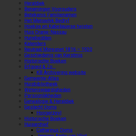
Heraldiek
Benamingen Voorouders
Betekenis Familienamen
Het Menselyk Bedryf
Hoekse en Kabeljauwse twisten
Huis Oranje-Nassau
Hunebedden
Kalenders
Neutraal Moresnet 1816 – 1920
Geschiedenis van Kerstmis
Historische Boeken
Erfgoed & Zo…
KB Archivering website
Gemeente-Atlas
Huisbibliotheek
Wetenswaardigheden
Persoonlijkheden
Genealogie & Heraldiek
Geslacht Ooms
Hoogerzeyl
Historische Boeken
Huisarchief
Catharinus Ooms
Jannigje Aartje van Vliet