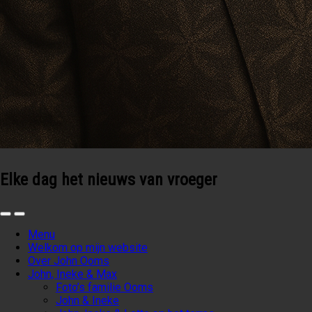
Elke dag het nieuws van vroeger
Menu
Welkom op mijn website
Over John Ooms
John, Ineke & Max
Foto’s familie Ooms
John & Ineke