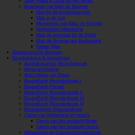
John, Ineke & Lotte op het terras.
Avonturen van Max de Boomer
Max bij de hondenkapster
Max in de tuin
Momenten met Max de Boomer
Hertogdom Maxandrië
Max op avontuur bij de Rotte
Max de Boomer als Bodyguard
Ridder Max
Genealogische Bronnen
Geschiedenis & Genealogie
Aardrijkskundig Woordenboek
Armorial Général
Atlas Maior van Blaeu
Biografisch Woordenboek I
Biografisch Portaal
Biografisch Woordenboek II
Biografisch Woordenboek III
Biografisch Woordenboek IV
Biographisch Woordenboek
Canon van Nederland en regio’s
Canon van het geslacht Braat
Canon van het geslacht Ooms
Genealogie en Stamboomonderzoek