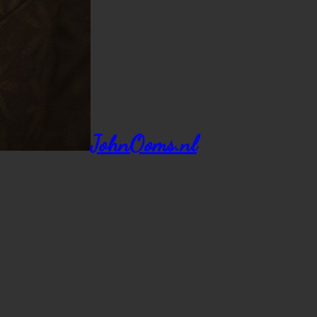
JohnOoms.nl