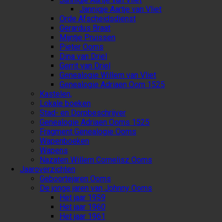
Jannigje Aartje van Vliet
Orde Afscheidsdienst
Gerardus Braat
Mijntje Pruissen
Pieter Ooms
Dina van Driel
Gerrit van Driel
Genealogie Willem van Vliet
Genealogie Adriaen Oom 1525
Kastelen,
Lokale boeken
Stad- en Dorpbeschrijver
Genealogie Adriaen Ooms 1525
Fragment Genealogie Ooms
Wapenboeken
Wapens
Nazaten Willem Cornelisz Ooms
Jaaroverzichten
Geboortejaren Ooms
De jonge jaren van Johnny Ooms
Het jaar 1959
Het jaar 1960
Het jaar 1961