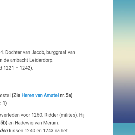
. Dochter van Jacob, burggraaf van
en de ambacht Leiderdorp.
ld 1221 – 1242).
Amstel
(Zie
Heren van Amstel
nr. 5a)
. 1)
verleden voor 1260. Ridder (milites). Hij
 5b)
en Hadewig van Merum.
iden
tussen 1240 en 1243 na het