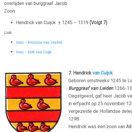
overlijden van burggraaf Jacob.
Zoon:
Hendrick van Cuijck ± 1245 – 1319
(Volgt 7)
Link:
Geni – Kerstine van Leyden
Geni – Dirk van Cuijk
7. Hendrick
van Cuijck
Geboren omstreeks 1245 te Lei
Burggraaf van Leiden
1266-131
Oegstgeest, gaf heer Jacob va
in erfpacht op 25 november 128
vergezelde de Hollandse deleg
1298.
Hendrick was een zoon van Alb