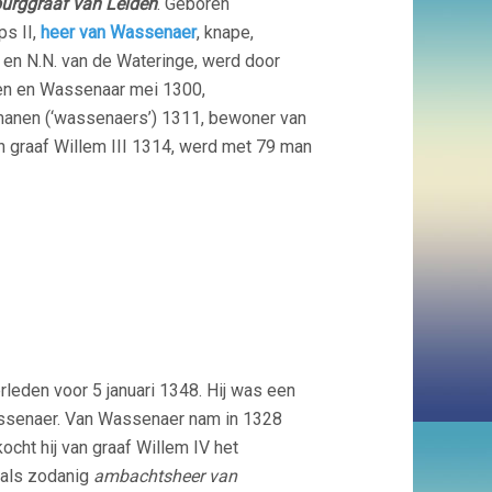
urggraaf van Leiden
. Geboren
ps II,
heer van Wassenaer
, knape,
, en N.N. van de Wateringe, werd door
ten en Wassenaar mei 1300,
anen (‘wassenaers’) 1311, bewoner van
n graaf Willem III 1314, werd met 79 man
leden voor 5 januari 1348. Hij was een
Wassenaer. Van Wassenaer nam in 1328
ocht hij van graaf Willem IV het
als zodanig
ambachtsheer van