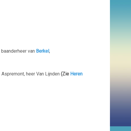
g, baanderheer van
Berkel
,
n Aspremont, heer Van Lijnden
(Zie
Heren