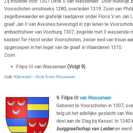
Zij trouwde voor 1307
Dirck II van Wassenaer
. Door huwelijk
b
Voorschoten omstreeks 1280, overleden 1319. Zoon van Phili
zegelbewaarder en grafelijk raadgever onder Floris V en Jan I
graaf Jan II van Avesnes bevestigd in zijn lenen te Voorscho
ambachtsheer van Voorburg 1307, zegelde met 3 wassende m
kasteel Ter Horst onder Voorschoten, zwoer eed van trouw aa
opgeroepen in het leger van de graaf in Vlaanderen 1315.
Zoon:
Filips III van Wassenaer
(Volgt 9).
Link:
Wikiwand – Dirck II van Wassenaer
9. Filips III
van Wassenaer
Geboren te Voorschoten in 1307, over
telg uit het adellijke geslacht van 
deel aan de Slag bij Kassel. In 1340 k
burggraafschap van Leiden
en werd 