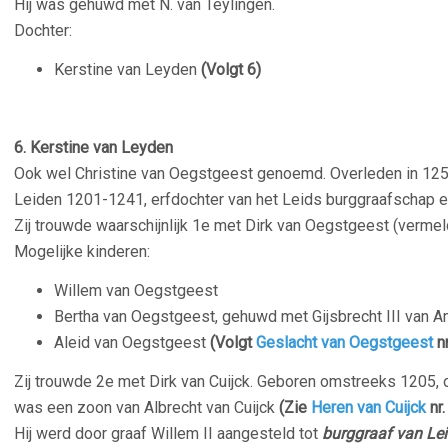
Hij was gehuwd met N. van Teylingen.
Dochter:
Kerstine van Leyden
(Volgt 6)
6.
Kerstine van Leyden
Ook wel Christine van Oegstgeest genoemd. Overleden in 1254
Leiden 1201-1241, erfdochter van het Leids burggraafschap 
Zij trouwde waarschijnlijk 1e met Dirk van Oegstgeest (verme
Mogelijke kinderen:
Willem van Oegstgeest
Bertha van Oegstgeest, gehuwd met Gijsbrecht III van 
Aleid van Oegstgeest
(Volgt
Geslacht van Oegstgeest
nr
Zij trouwde 2e met Dirk van Cuijck. Geboren omstreeks 1205, o
was een zoon van Albrecht van Cuijck
(Zie
Heren van Cuijck
nr.
Hij werd door graaf Willem II aangesteld tot
burggraaf van Le