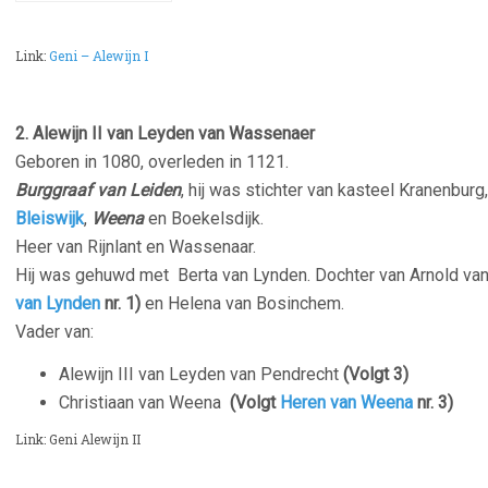
Link:
Geni – Alewijn I
–
2. Alewijn II van Leyden van Wassenaer
Geboren in 1080, overleden in 1121.
Burggraaf van Leiden
, hij was stichter van kasteel Kranenbur
Bleiswijk
,
Weena
en
Boekelsdijk.
Heer van Rijnlant en Wassenaar.
Hij was gehuwd met
Berta van Lynden. Dochter van Arnold va
van Lynden
nr. 1)
en Helena van Bosinchem.
Vader van:
Alewijn III van Leyden van Pendrecht
(Volgt 3)
Christiaan van Weena
(Volgt
Heren van Weena
nr. 3)
Link: Geni Alewijn II