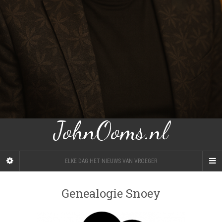
JohnOoms.nl
ELKE DAG HET NIEUWS VAN VROEGER
Genealogie Snoey