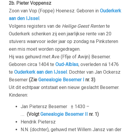
2b. Pieter Voppensz
Zoon van Vop (Foppe) Hoenesz. Geboren in
Ouderkerk
aan den IJssel
.
Volgens registers van de
Heilige Geest Renten
te
Ouderkerk schenken zij een jaarlijkse rente van 20
stuivers waarvoor ieder jaar op zondag na Pinksteren
een mis moet worden opgedragen.
Hij was gehuwd met Ave (Ffije of Awijn) Besemer.
Geboren circa 1404 te
Oud-Alblas
, overleden ná 1476
te
Ouderkerk aan den IJssel
. Dochter van Jan Ockersz
Besemer
(Zie
Genealogie Besemer I
nr. 3)
.
Uit dit echtpaar ontstaat een nieuw geslacht Besemer.
Kinderen:
Jan Pietersz Besemer ± 1430 –
….
(Volgt
Genealogie Besemer II
nr. 1)
Hendrik Pietersz
N.N. (dochter), gehuwd met Willem Jansz van der