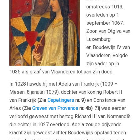
omstreeks
1013,
overleden op 1
september 1067.
Zoon van Otgiva van
Luxemburg
en Boudewijn IV van
Vlaanderen, volgde
zijn vader op in
1035 als graaf van Vlaanderen tot aan zijn dood.
In 1028 huwde hij met Adela van Frankrijk (1009 –
Mesen, 8 januari 1079), dochter van koning Robert II
van Frankrijk
(Zie
Capetingers
nr. 9)
en Constance van
Arles
(Zie
Graven van Provence
nr. 4b)
. Zij was eerder
verloofd geweest met hertog Richard III van Normandië
die echter in 1027 overleed. Adela zou de drijvende
kracht zijn geweest achter Boudewijns opstand tegen