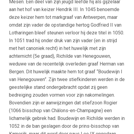
Mesen. Een deel van zijn jeugd leefde hij als gijzelaar
aan het hof van keizer Hendrik III. In 1045 benoemde
deze keizer hem tot markgraaf van Antwerpen, maar
omdat zijn vader de opstandige hertog Godfried II van
Lotharingen bleef steunen verloor hij deze titel in 1050.
In 1051 trad hij onder druk van zijn vader (en in strijd
met het canoniek recht) in het huwelijk met zijn
achternicht (5e graad), Richilde van Henegouwen,
weduwe van de recentelijk overleden graaf Herman van
Bergen. Dit huwelijk maakte hem tot graaf “Boudewijn I
van Henegouwen”. Zijn twee stiefkinderen werden in de
geestelijke stand ondergebracht opdat zij geen
bedreiging zouden vormen voor zijn nakomelingen.
Bovendien zijn er aanwijzingen dat stiefzoon Rogier
(1066 bisschop van Châlons-en-Champagne) een
lichamelijk gebrek had. Boudewijn en Richilde werden in
1052 in de ban geslagen door de prins-bisschop van
Kamerijk, maar dit werd door paus Leo IX ongedaan