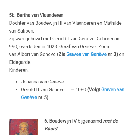
–
5b. Bertha van Vlaanderen
Dochter van Boudewijn III van Vlaanderen en Mathilde
van Saksen.
Zij was gehuwd met Gerold I van Genève. Geboren in
990, overleden in 1023. Graaf van Genève. Zoon
van Albert van Genève
(Zie
Graven van Genève
nr. 3)
en
Eldegarde.
Kinderen:
Johanna van Genève
Gerold II van Genève …. – 1080
(Volgt
Graven van
Genève
nr. 5)
–
6.
Boudewijn IV
bijgenaamd
met de
Baard