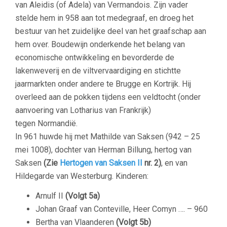
van Aleidis (of Adela) van Vermandois. Zijn vader
stelde hem in 958 aan tot medegraaf, en droeg het
bestuur van het zuidelijke deel van het graafschap aan
hem over. Boudewijn onderkende het belang van
economische ontwikkeling en bevorderde de
lakenweverij en de viltvervaardiging en stichtte
jaarmarkten onder andere te Brugge en Kortrijk. Hij
overleed aan de pokken tijdens een veldtocht (onder
aanvoering van Lotharius van Frankrijk)
tegen Normandië.
In 961 huwde hij met Mathilde van Saksen (942 – 25
mei 1008), dochter van Herman Billung, hertog van
Saksen
(Zie
Hertogen van Saksen II
nr. 2)
, en van
Hildegarde van Westerburg. Kinderen:
Arnulf II
(Volgt 5a)
Johan Graaf van Conteville, Heer Comyn …. – 960
Bertha van Vlaanderen
(Volgt 5b)