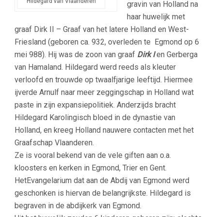
Hildegard van Vlaanderen
gravin van Holland na
haar huwelijk met
graaf Dirk II – Graaf van het latere Holland en West-
Friesland (geboren ca. 932, overleden te Egmond op 6
mei 988). Hij was de zoon van graaf
Dirk I
en Gerberga
van Hamaland. Hildegard werd reeds als kleuter
verloofd en trouwde op twaalfjarige leeftijd. Hiermee
ijverde Arnulf naar meer zeggingschap in Holland wat
paste in zijn expansiepolitiek. Anderzijds bracht
Hildegard Karolingisch bloed in de dynastie van
Holland, en kreeg Holland nauwere contacten met het
Graafschap Vlaanderen.
Ze is vooral bekend van de vele giften aan o.a.
kloosters en kerken in Egmond, Trier en Gent.
HetEvangelarium dat aan de Abdij van Egmond werd
geschonken is hiervan de belangrijkste. Hildegard is
begraven in de abdijkerk van Egmond.