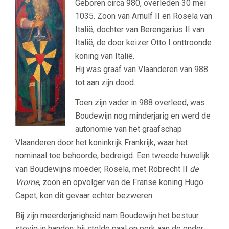
Geboren circa 980, overleden 30 mei
1035. Zoon van Arnulf II en Rosela van
Italië, dochter van Berengarius II van
Italië, de door keizer Otto I onttroonde
koning van Italië.
Hij was graaf van Vlaanderen van 988
tot aan zijn dood.
Toen zijn vader in 988 overleed, was
Boudewijn nog minderjarig en werd de
autonomie van het graafschap
Vlaanderen door het koninkrijk Frankrijk, waar het
nominaal toe behoorde, bedreigd. Een tweede huwelijk
van Boudewijns moeder, Rosela, met Robrecht II
de
Vrome
, zoon en opvolger van de Franse koning Hugo
Capet, kon dit gevaar echter bezweren.
Bij zijn meerderjarigheid nam Boudewijn het bestuur
stevig in handen: hij stelde paal en perk aan de onder