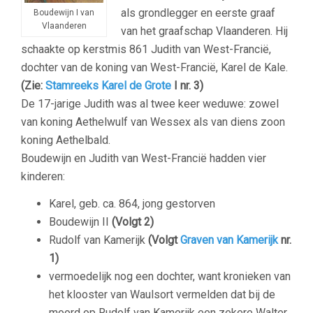
als grondlegger en eerste graaf
Boudewijn I van
Vlaanderen
van het graafschap Vlaanderen. Hij
schaakte op kerstmis 861 Judith van West-Francië,
dochter van de koning van West-Francië, Karel de Kale.
(Zie:
Stamreeks Karel de Grote
I nr. 3)
De 17-jarige Judith was al twee keer weduwe: zowel
van koning Aethelwulf van Wessex als van diens zoon
koning Aethelbald.
Boudewijn en Judith van West-Francië hadden vier
kinderen:
Karel, geb. ca. 864, jong gestorven
Boudewijn II
(Volgt 2)
Rudolf van Kamerijk
(Volgt
Graven van Kamerijk
nr.
1)
vermoedelijk nog een dochter, want kronieken van
het klooster van Waulsort vermelden dat bij de
moord op Rudolf van Kamerijk een zekere Walter,