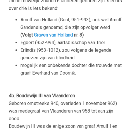
Uit het huwelijk zouden 6 kinderen geboren zijn; slechts
over drie is iets bekend:
Arnulf van Holland (Gent, 951-993), ook wel Arnulf
Gandensis genoemd, die zijn opvolger werd
(Volgt
Graven van Holland
nr. 3)
Egbert (952-994), aartsbisschop van Trier
Erlindis (953-1012), zou volgens de legende
genezen zijn van blindheid
mogelijk een onbekende dochter die trouwde met
graaf Everhard van Doornik.
–
4b.
Boudewijn III van Vlaanderen
Geboren omstreeks 940, overleden 1 november 962)
was medegraaf van Vlaanderen van 958 tot aan zijn
dood.
Boudewijn III was de enige zoon van graaf Arnulf I en