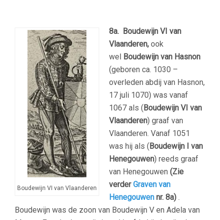
8a. Boudewijn VI van
Vlaanderen,
ook
wel
Boudewijn van Hasnon
(geboren ca. 1030 –
overleden abdij van Hasnon,
17 juli 1070) was vanaf
1067 als (
Boudewijn VI van
Vlaanderen
) graaf van
Vlaanderen. Vanaf 1051
was hij als (
Boudewijn I van
Henegouwen
) reeds graaf
van Henegouwen
(Zie
verder
Graven van
Boudewijn VI van Vlaanderen
Henegouwen
nr. 8a)
.
Boudewijn was de zoon van Boudewijn V en Adela van