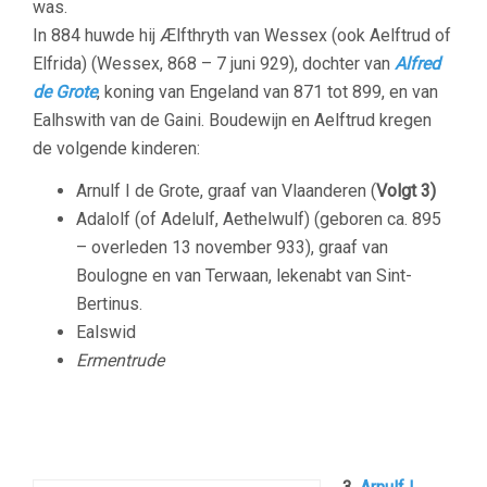
was.
In 884 huwde hij Ælfthryth van Wessex (ook Aelftrud of
Elfrida) (Wessex, 868 – 7 juni 929), dochter van
Alfred
de Grote
, koning van Engeland van 871 tot 899, en van
Ealhswith van de Gaini. Boudewijn en Aelftrud kregen
de volgende kinderen:
Arnulf I de Grote, graaf van Vlaanderen (
Volgt 3)
Adalolf (of Adelulf, Aethelwulf) (geboren ca. 895
– overleden 13 november 933), graaf van
Boulogne en van Terwaan, lekenabt van Sint-
Bertinus.
Ealswid
Ermentrude