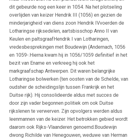
dit gebeurde nog een keer in 1054. Na het plotseling
overlijden van keizer Hendrik III (1056) en gezien de
minderjarigheid van diens zoon Hendrik IVvoerden de
Lotharingse rijksedelen, aartsbisschop Anno II van
Keulen en paltsgraafHendrik I van Lotharingen,
vredesbesprekingen met Boudewijn (Andernach, 1056
en 1059-.Hierna kwam hij in 1056/1059 definitief in het
bezit van Ename en verkreeg hij ook het
markgraafschap Antwerpen. Dit waren belangrijke
Lotharingse bolwerken (ten oosten van de Schelde, van
oudsher de scheidingslijn tussen Frankrijk en het
Duitse rijk). Hij consolideerde aldus met succes de
door zijn vader begonnen politiek om ook Duitse
rijkslenen te verwerven. Zijn opvolgers werden aldus
leenmannen van de keizer. Het betrokken gebied wordt
daarom ook Rijks-Vlaanderen genoemd.Boudewijn
dwong Richilde van Henegouwen, weduwe van Herman