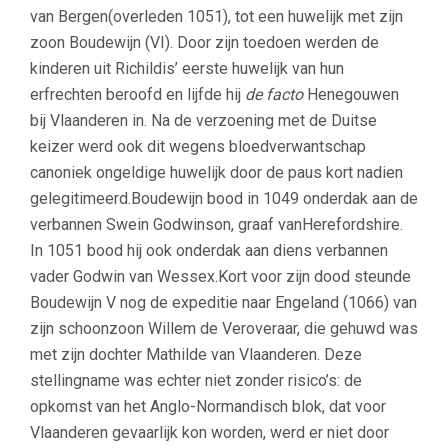
van Bergen(overleden 1051), tot een huwelijk met zijn
zoon Boudewijn (VI). Door zijn toedoen werden de
kinderen uit Richildis’ eerste huwelijk van hun
erfrechten beroofd en lijfde hij
de facto
Henegouwen
bij Vlaanderen in. Na de verzoening met de Duitse
keizer werd ook dit wegens bloedverwantschap
canoniek ongeldige huwelijk door de paus kort nadien
gelegitimeerd.Boudewijn bood in 1049 onderdak aan de
verbannen Swein Godwinson, graaf vanHerefordshire.
In 1051 bood hij ook onderdak aan diens verbannen
vader Godwin van Wessex.Kort voor zijn dood steunde
Boudewijn V nog de expeditie naar Engeland (1066) van
zijn schoonzoon Willem de Veroveraar, die gehuwd was
met zijn dochter Mathilde van Vlaanderen. Deze
stellingname was echter niet zonder risico’s: de
opkomst van het Anglo-Normandisch blok, dat voor
Vlaanderen gevaarlijk kon worden, werd er niet door