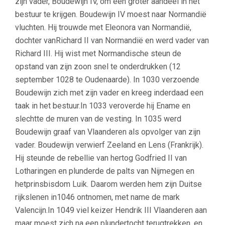
zijn vader, Boudewijn IV, om een groter aandeel in het
bestuur te krijgen. Boudewijn IV moest naar Normandië
vluchten. Hij trouwde met Eleonora van Normandië,
dochter vanRichard II van Normandië en werd vader van
Richard III. Hij wist met Normandische steun de
opstand van zijn zoon snel te onderdrukken (12
september 1028 te Oudenaarde). In 1030 verzoende
Boudewijn zich met zijn vader en kreeg inderdaad een
taak in het bestuur.In 1033 veroverde hij Ename en
slechtte de muren van de vesting. In 1035 werd
Boudewijn graaf van Vlaanderen als opvolger van zijn
vader. Boudewijn verwierf Zeeland en Lens (Frankrijk).
Hij steunde de rebellie van hertog Godfried II van
Lotharingen en plunderde de palts van Nijmegen en
hetprinsbisdom Luik. Daarom werden hem zijn Duitse
rijkslenen in1046 ontnomen, met name de mark
Valencijn.In 1049 viel keizer Hendrik III Vlaanderen aan
maar moest zich na een plundertocht terugtrekken, en