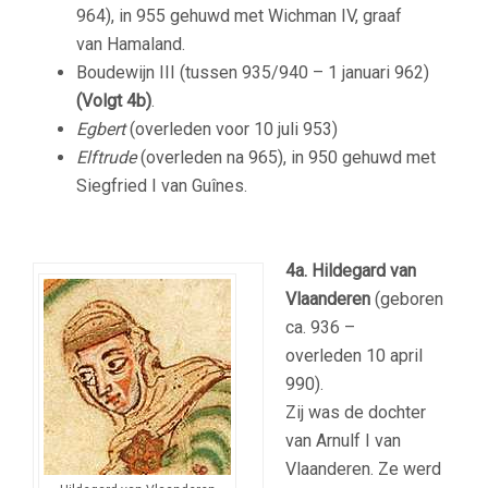
964), in 955 gehuwd met Wichman IV, graaf
van Hamaland.
Boudewijn III (tussen 935/940 – 1 januari 962)
(Volgt 4b)
.
Egbert
(overleden voor 10 juli 953)
Elftrude
(overleden na 965), in 950 gehuwd met
Siegfried I van Guînes.
–
4a.
Hildegard van
Vlaanderen
(geboren
ca. 936 –
overleden 10 april
990).
Zij was de dochter
van Arnulf I van
Vlaanderen. Ze werd