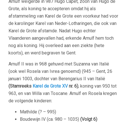
Arnulf weigerde in 987 Hugo Capet, zoon van Hugo de
Grote, als koning te accepteren omdat hij als
afstammeling van Karel de Grote een voorkeur had voor
de karolinger Karel van Neder-Lotharingen, die ook van
Karel de Grote afstamde. Nadat Hugo echter
Vlaanderen aangevallen had, erkende Arnulf hem toch
nog als koning. Hij overleed aan een ziekte (hete
koorts), en werd begraven te Gent.
Arnulf II was in 968 gehuwd met Suzanna van Italië
(ook wel Rosela van Ivrea genoemd) (945 – Gent, 26
januari 1003, dochter van Berengarius II van Italië
(Stamreeks
Karel de Grote XV
nr. 6)
, koning van 950 tot
963, en van Willa van Toscane. Arnulf en Rosela kregen
de volgende kinderen:
Mathilde (? – 995)
Boudewijn IV (ca. 980 – 1035)
(Volgt 6)