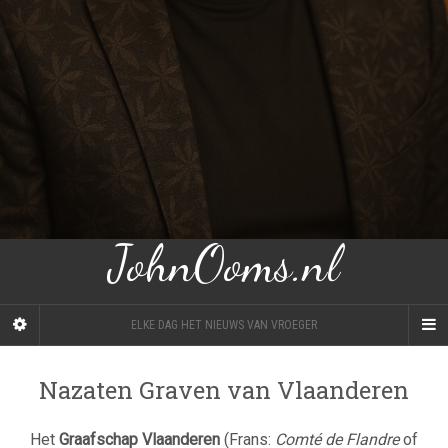
JohnOoms.nl
ELKE DAG HET NIEUWS VAN VROEGER
Nazaten Graven van Vlaanderen
Het
Graafschap Vlaanderen
(Frans:
Comté de Flandre
of