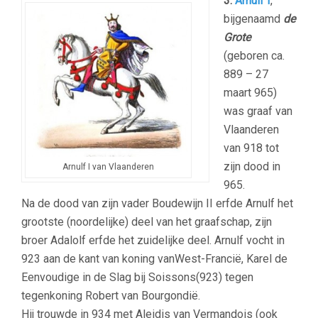
3.
Arnulf I
,
bijgenaamd
de
Grote
(geboren ca.
889 – 27
maart 965)
was graaf van
Vlaanderen
van 918 tot
zijn dood in
Arnulf I van Vlaanderen
965.
Na de dood van zijn vader Boudewijn II erfde Arnulf het
grootste (noordelijke) deel van het graafschap, zijn
broer Adalolf erfde het zuidelijke deel. Arnulf vocht in
923 aan de kant van koning vanWest-Francië, Karel de
Eenvoudige in de Slag bij Soissons(923) tegen
tegenkoning Robert van Bourgondië.
Hij trouwde in 934 met Aleidis van Vermandois (ook