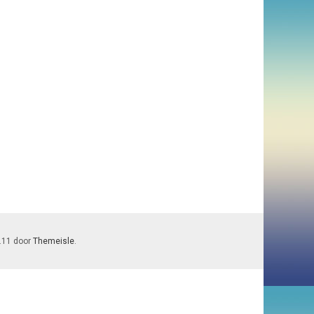
7.11 door
Themeisle
.