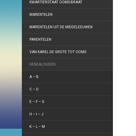
KWARTIERSTAAT OOMS-BRAAT
MARENTELEN
MARENTELEN UIT DE MIDDELEEUWEN
PARENTELEN
VAN KAREL DE GROTE TOT OOMS
GENEALOGIEËN
A – B
C – D
E – F – G
H – I – J
K – L – M