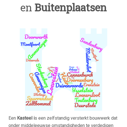
en
Buitenplaatsen
Een
Kasteel i
s een zelfstandig versterkt bouwwerk dat
onder middeleeuwse omstandigheden te verdedigen