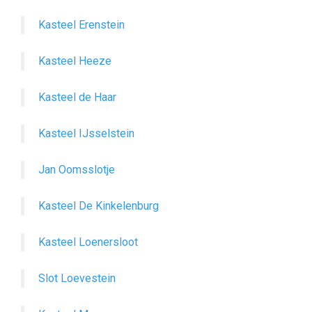
Kasteel Erenstein
Kasteel Heeze
Kasteel de Haar
Kasteel IJsselstein
Jan Oomsslotje
Kasteel De Kinkelenburg
Kasteel Loenersloot
Slot Loevestein