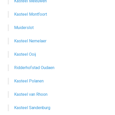
Kasteel Meeuwen
Kasteel Montfoort
Muiderslot
Kasteel Nemelaer
Kasteel Ooij
Ridderhofstad Oudaen
Kasteel Polanen
Kasteel van Rhoon
Kasteel Sandenburg