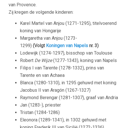
van Provence.
Zij kregen de volgende kinderen:
Karel Martel van Anjou (1271-1295), titelvoerend
koning van Hongarije
Margaretha van Anjou (1273-
1299)
(Volgt
Koningen van Napels
nr. 3)
Lodewijk (1274-1297), bisschop van Toulouse
Robert
De Wijze
(1277-1343), koning van Napels
Filips I van Tarente (1278-1332), prins van
Tarente en van Achaea
Blanca (1280-1310), in 1295 gehuwd met koning
Jacobus II van Aragón (1267-1327)
Raymond Berengar (1281-1307), graaf van Andria
Jan (1283-), priester
Tristan (1284-1286)
Eleonora (1289-1341), in 1302 gehuwd met
koning Frederik III van Sicilië (1272-1336)