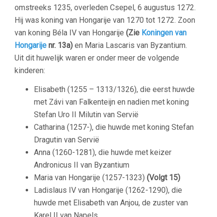
omstreeks 1235, overleden Csepel, 6 augustus 1272.
Hij was koning van Hongarije van 1270 tot 1272. Zoon
van koning Béla IV van Hongarije
(Zie
Koningen van
Hongarije
nr. 13a)
en Maria Lascaris van Byzantium.
Uit dit huwelijk waren er onder meer de volgende
kinderen:
Elisabeth (1255 – 1313/1326), die eerst huwde
met Závi van Falkenteijn en nadien met koning
Stefan Uro II Milutin van Servië
Catharina (1257-), die huwde met koning Stefan
Dragutin van Servië
Anna (1260-1281), die huwde met keizer
Andronicus II van Byzantium
Maria van Hongarije (1257-1323)
(Volgt 15)
Ladislaus IV van Hongarije (1262-1290), die
huwde met Elisabeth van Anjou, de zuster van
Karel II van Napels