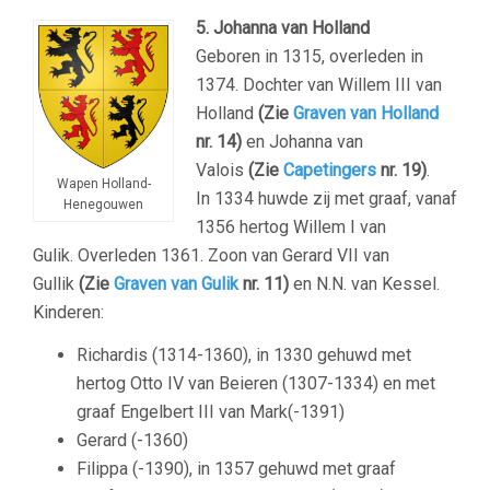
5. Johanna van Holland
Geboren in 1315, overleden in
1374. Dochter van Willem III van
Holland
(Zie
Graven van Holland
nr. 14)
en Johanna van
Valois
(Zie
Capetingers
nr. 19)
.
Wapen Holland-
In 1334 huwde zij met graaf, vanaf
Henegouwen
1356 hertog Willem I van
Gulik. Overleden 1361. Zoon van Gerard VII van
Gullik
(Zie
Graven van Gulik
nr. 11)
en N.N. van Kessel.
Kinderen:
Richardis (1314-1360), in 1330 gehuwd met
hertog Otto IV van Beieren (1307-1334) en met
graaf Engelbert III van Mark(-1391)
Gerard (-1360)
Filippa (-1390), in 1357 gehuwd met graaf