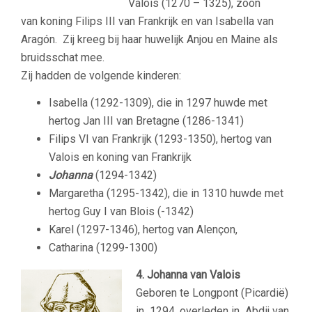
Valois (1270 – 1325), zoon
van koning Filips III van Frankrijk en van Isabella van
Aragón. Zij kreeg bij haar huwelijk Anjou en Maine als
bruidsschat mee.
Zij hadden de volgende kinderen:
Isabella (1292-1309), die in 1297 huwde met
hertog Jan III van Bretagne (1286-1341)
Filips VI van Frankrijk (1293-1350), hertog van
Valois en koning van Frankrijk
Johanna
(1294-1342)
Margaretha (1295-1342), die in 1310 huwde met
hertog Guy I van Blois (-1342)
Karel (1297-1346), hertog van Alençon,
Catharina (1299-1300)
4. Johanna van Valois
Geboren te Longpont (Picardië)
in 1294, overleden in Abdij van