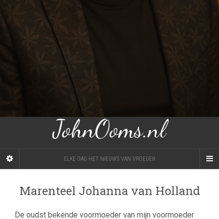
JohnOoms.nl
ELKE DAG HET NIEUWS VAN VROEGER
Marenteel Johanna van Holland
De oudst bekende voormoeder van mijn voormoeder