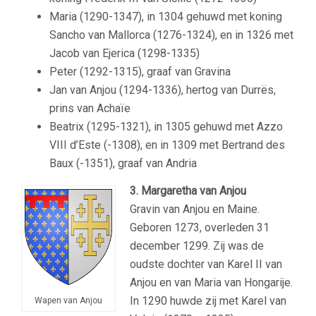
Maria (1290-1347), in 1304 gehuwd met koning
Sancho van Mallorca (1276-1324), en in 1326 met
Jacob van Ejerica (1298-1335)
Peter (1292-1315), graaf van Gravina
Jan van Anjou (1294-1336), hertog van Durrës,
prins van Achaïe
Beatrix (1295-1321), in 1305 gehuwd met Azzo
VIII d’Este (-1308), en in 1309 met Bertrand des
Baux (-1351), graaf van Andria
3. Margaretha van Anjou
Gravin van Anjou en Maine.
Geboren 1273, overleden 31
december 1299. Zij was de
oudste dochter van Karel II van
Anjou en van Maria van Hongarije.
In 1290 huwde zij met Karel van
Wapen van Anjou