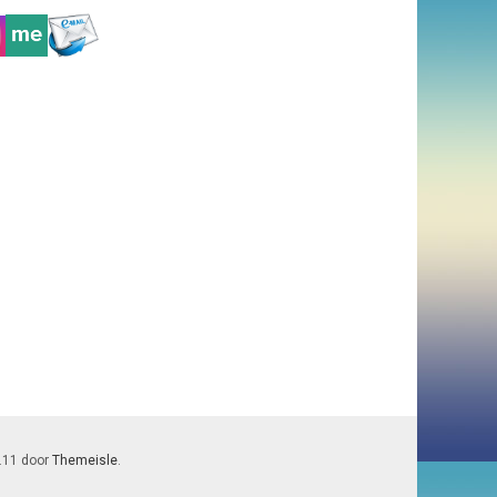
7.11 door
Themeisle
.