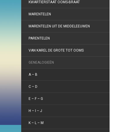
KWARTIERSTAAT OOMS-BRAAT
MARENTELEN
MARENTELEN UIT DE MIDDELEEUWEN
PARENTELEN
VAN KAREL DE GROTE TOT OOMS
GENEALOGIEËN
A – B
C – D
E – F – G
H – I – J
K – L – M