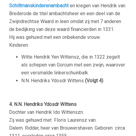
Schiltmanskinderenambacht
en kregen van Hendrik van
Brederode de titel ambachtsheer en een deel van de
Zwijndrechtse Waard in leen omdat zij met 7 anderen
de bedijking van deze waard financierden in 1331.
Hij was gehuwd met een onbekende vrouw.
Kinderen:
Witte Hendrik Yen Wittensz, die in 1322 zegelt
als schepen van Gorcum met een zwijn, waarover
een versmalde
linkerschuinbalk
.
N.N. Hendriks Ydosdr Wittens
(Volgt 4)
–
4. N.N. Hendriks Ydosdr Wittens
Dochter van Hendrik Ido Wittenszn.
Zij was gehuwd met
Floris Laurensz van
Dalem.
Ridder, heer van Brouwershaven.
Geboren circa
1311, overleden circa 1355.