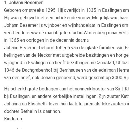
1. Johann Besemer
Geboren omstreeks 1295. Hij overlijdt in 1335 in Esslingen am
Hij was gehuwd met een onbekende vrouw. Mogelijk was haar
Johann Besemer is wijnboer en wijnhandelaar in Esslingen am N
veertiende eeuw de machtigste stad in Würtenberg maar verlie
in 1365 en oorlogen in de decennia daarna.
Johann Besemer behoort tot een van de rijkste families van 
hellingen van de Neckar met uitgebreide bezittingen en hori
wijngoed in Esslingen en heeft bezittingen in Cannstatt, Uhlbac
1346 de Dachgrabenhof bij Bernhausen van de edelman Herma
van een neef, ook Johann genoemd, werd geschat op 3000 Rij
Hij schenkt grote bedragen aan het nonnenklooster van Sint-Kla
bij Esslingen, en andere kerkelijke instellingen. Zijn zuster Ka
Johanna en Elisabeth, leven hun laatste jaren als lekezusters i
dochter Bethelin is daar non.
Kinderen: