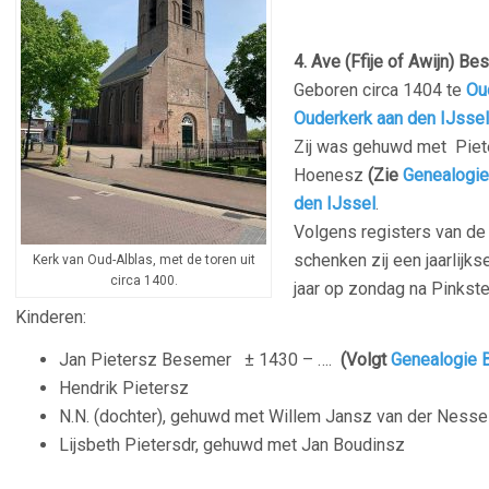
–
4. Ave (Ffije of Awijn) B
Geboren circa 1404 te
Ou
Ouderkerk aan den IJssel
Zij was gehuwd met Piet
Hoenesz
(Zie
Genealogi
den IJssel
.
Volgens registers van d
schenken zij een jaarlijk
Kerk van Oud-Alblas, met de toren uit
circa 1400.
jaar op zondag na Pinks
Kinderen:
Jan Pietersz Besemer ± 1430 – ….
(Volgt
Genealogie 
Hendrik Pietersz
N.N. (dochter), gehuwd met Willem Jansz van der Nesse
Lijsbeth Pietersdr, gehuwd met Jan Boudinsz