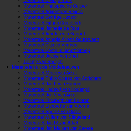
Marenteel Claasje Stolk
Marenteel Philippina de Cuijper
Marenteel Ariaentgen Reijers
Marenteel Gerritge Jansdr
Marenteel Fijtgen Cornelisdr
Marenteel Jannetje de Raat
Marenteel Arnolda van Keppel
Marenteel Annetje Ariens Goutswaert
Marenteel Claasje Vermeer
Marenteel Cornelis Jansz Sneep
Marenteel Jaapje van Driel
Teuntje van Rooijen
Marentelen uit de Middeleeuwen
Marenteel Maria van Arkel
Marenteel Philip Claesz van Adrichem
Marenteel Jan II van Egmont
Marenteel Hadewij van Hodenpijl
Marenteel Jan V van Arkel
Marenteel Elisabeth van Beieren
Marenteel Lisebette van Voorne
Marenteel Rosela van Buren
Marenteel Willem van Slingeland
Marenteel Jan IV van Arkel
Marenteel Jan Mulaert van Gavere