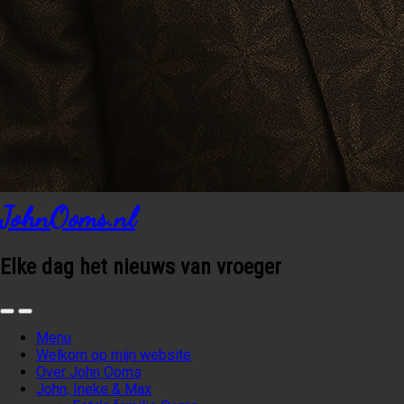
JohnOoms.nl
Elke dag het nieuws van vroeger
Menu
Welkom op mijn website
Over John Ooms
John, Ineke & Max