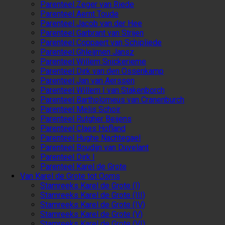
Parenteel Zeger van Riede
Parenteel Aernt Toude
Parenteel Jacob van der Hee
Parenteel Garbrant van Strijen
Parenteel Coppaert van Schipliede
Parenteel Ghleijmen Jansz
Parenteel Willem Snickerieme
Parenteel Dirk van den Ossenkamp
Parenteel Jan van Aerssen
Parenteel Willem I van Stakenborch
Parenteel Bartholomeus van Cranenburch
Parenteel Melis Schoir
Parenteel Rutgher Beijens
Parenteel Claes Hofland
Parenteel Hughe Nachtegael
Parenteel Boudijn van Duvelant
Parenteel Dirk I
Parenteel Karel de Grote
Van Karel de Grote tot Ooms
Stamreeks Karel de Grote (I)
Stamreeks Karel de Grote (III)
Stamreeks Karel de Grote (IV)
Stamreeks Karel de Grote (V)
Stamreeks Karel de Grote (VI)