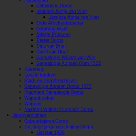
Catharinus Ooms
Jannigje Aartje van Vliet
Jannigje Aartje van Vliet
Orde Afscheidsdienst
Gerardus Braat
Mijntje Pruissen
Pieter Ooms
Dina van Driel
Gerrit van Driel
Genealogie Willem van Vliet
Genealogie Adriaen Oom 1525
Kastelen,
Lokale boeken
Stad- en Dorpbeschrijver
Genealogie Adriaen Ooms 1525
Fragment Genealogie Ooms
Wapenboeken
Wapens
Nazaten Willem Cornelisz Ooms
Jaaroverzichten
Geboortejaren Ooms
De jonge jaren van Johnny Ooms
Het jaar 1959