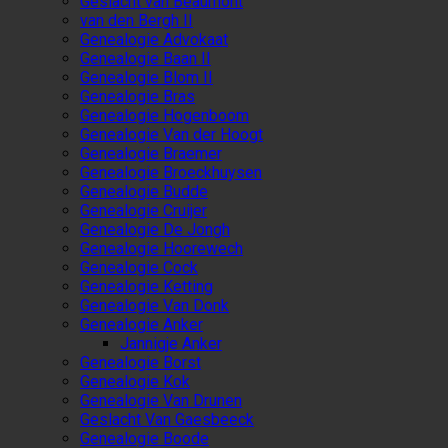
Geslacht van Beaumont
van den Bergh II
Genealogie Advokaat
Genealogie Baan II
Genealogie Blom II
Genealogie Bras
Genealogie Hogenboom
Genealogie Van der Hoogt
Genealogie Braemer
Genealogie Broeckhuysen
Genealogie Budde
Genealogie Cruijer
Genealogie De Jongh
Genealogie Hoorewech
Genealogie Cock
Genealogie Ketting
Genealogie Van Donk
Genealogie Anker
Jannigje Anker
Genealogie Borst
Genealogie Kok
Genealogie Van Drunen
Geslacht Van Gaesbeeck
Genealogie Boode