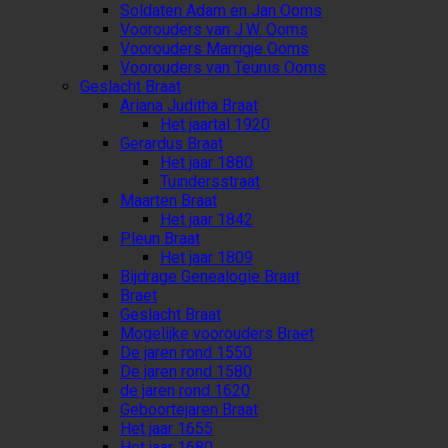
Soldaten Adam en Jan Ooms
Voorouders van J.W. Ooms
Voorouders Marrigje Ooms
Voorouders van Teunis Ooms
Geslacht Braat
Ariana Juditha Braat
Het jaartal 1920
Gerardus Braat
Het jaar 1880
Tuindersstraat
Maarten Braat
Het jaar 1842
Pleun Braat
Het jaar 1809
Bijdrage Genealogie Braat
Braet
Geslacht Braat
Mogelijke voorouders Braet
De jaren rond 1550
De jaren rond 1580
de jaren rond 1620
Geboortejaren Braat
Het jaar 1655
Het jaar 1680