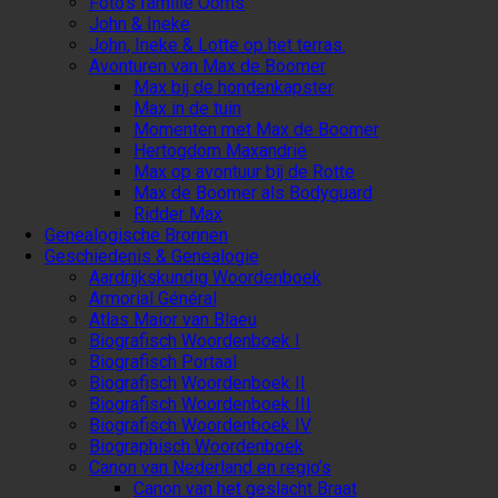
Foto’s familie Ooms
John & Ineke
John, Ineke & Lotte op het terras.
Avonturen van Max de Boomer
Max bij de hondenkapster
Max in de tuin
Momenten met Max de Boomer
Hertogdom Maxandrië
Max op avontuur bij de Rotte
Max de Boomer als Bodyguard
Ridder Max
Genealogische Bronnen
Geschiedenis & Genealogie
Aardrijkskundig Woordenboek
Armorial Général
Atlas Maior van Blaeu
Biografisch Woordenboek I
Biografisch Portaal
Biografisch Woordenboek II
Biografisch Woordenboek III
Biografisch Woordenboek IV
Biographisch Woordenboek
Canon van Nederland en regio’s
Canon van het geslacht Braat