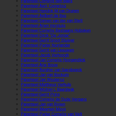
Parenteel Cornelis den Baes
Parenteel Aert Cornelisz
Parenteel Hendrik M van Drunen
Parenteel Aelbert de Bas
Parenteel Sijmen van der van Stelt
Parenteel Arien Versluijs
Parenteel Cornelis Bastiaans Hoboken
Parenteel Dirck “De Jonge”
Parenteel Gerrit Groot Stuijver
Parenteel Pieter Noirlander
Parenteel Gerrit van Leeuwen
Parenteel Jacob Verhoogh
Parenteel Jan Cornelis Hoogendijck
Parenteel Arie Bouw
Parenteel Burgher van Gaesbeeck
Parenteel Jan van Bockum
Parenteel Jan Woutersz
Parenteel Mattheus Verhulp
Parenteel Michiel L Baardwijk
Parenteel Gerrit Prins
Parenteel Cornelis de Oude Vergans
Parenteel Jan van Roijen
Parenteel Meerten Mooij
Parenteel Pieter Cornelis van Velt