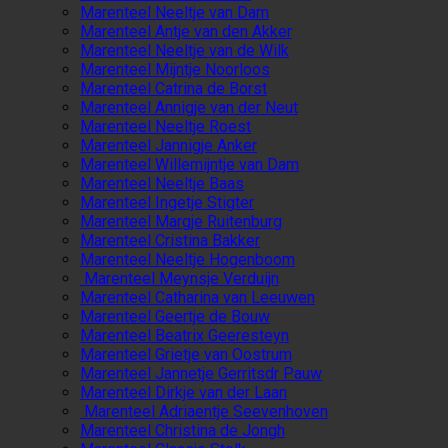
Marenteel Neeltje van Dam
Marenteel Antje van den Akker
Marenteel Neeltje van de Wilk
Marenteel Mijntje Noorloos
Marenteel Catrina de Borst
Marenteel Annigje van der Neut
Marenteel Neeltje Roest
Marenteel Jannigje Anker
Marenteel Willemijntje van Dam
Marenteel Neeltje Baas
Marenteel Ingetje Stigter
Marenteel Margje Ruitenburg
Marenteel Cristina Bakker
Marenteel Neeltje Hogenboom
Marenteel Meynsje Verduijn
Marenteel Catharina van Leeuwen
Marenteel Geertje de Bouw
Marenteel Beatrix Geeresteyn
Marenteel Grietje van Oostrum
Marenteel Jannetje Gerritsdr Pauw
Marenteel Dirkje van der Laan
Marenteel Adriaentje Seevenhoven
Marenteel Christina de Jongh