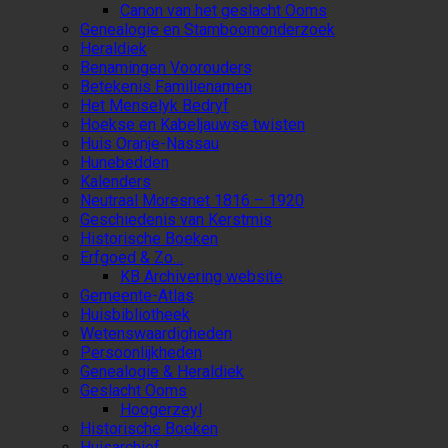
Canon van het geslacht Ooms
Genealogie en Stamboomonderzoek
Heraldiek
Benamingen Voorouders
Betekenis Familienamen
Het Menselyk Bedryf
Hoekse en Kabeljauwse twisten
Huis Oranje-Nassau
Hunebedden
Kalenders
Neutraal Moresnet 1816 – 1920
Geschiedenis van Kerstmis
Historische Boeken
Erfgoed & Zo…
KB Archivering website
Gemeente-Atlas
Huisbibliotheek
Wetenswaardigheden
Persoonlijkheden
Genealogie & Heraldiek
Geslacht Ooms
Hoogerzeyl
Historische Boeken
Huisarchief