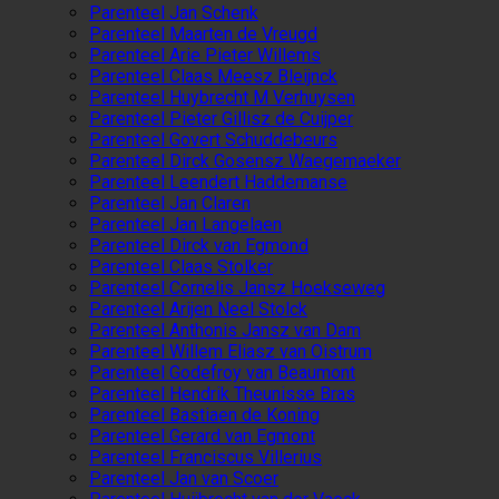
Parenteel Jan Schenk
Parenteel Maarten de Vreugd
Parenteel Arie Pieter Willems
Parenteel Claas Meesz Bleijnck
Parenteel Huybrecht M Verhuysen
Parenteel Pieter Gillisz de Cuijper
Parenteel Govert Schuddebeurs
Parenteel Dirck Gosensz Waegemaeker
Parenteel Leendert Haddemanse
Parenteel Jan Claren
Parenteel Jan Langelaen
Parenteel Dirck van Egmond
Parenteel Claas Stolker
Parenteel Cornelis Jansz Hoekseweg
Parenteel Arijen Neel Stolck
Parenteel Anthonis Jansz van Dam
Parenteel Willem Eliasz van Oistrum
Parenteel Godefroy van Beaumont
Parenteel Hendrik Theunisse Bras
Parenteel Bastiaen de Koning
Parenteel Gerard van Egmont
Parenteel Franciscus Villerius
Parenteel Jan van Scoer