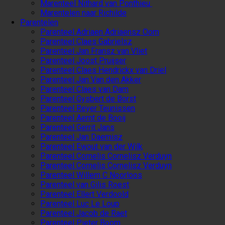
Marenteel Nithard van Ponthieu
Marentelen naar Richilde
Parentelen
Parenteel Adriaen Adriaensz Oom
Parenteel Claes Gabrielsz
Parenteel Jan Fransz van Vliet
Parenteel Joost Pruijser
Parenteel Claes Hendrickx van Driel
Parenteel Jan Van den Akker
Parenteel Claes van Dam
Parenteel Gysbert de Borst
Parenteel Reyer Teunissen
Parenteel Aernt de Booij
Parenteel Gerrit Jans
Parenteel Jan Daemisz
Parenteel Ewout van der Wilk
Parenteel Cornelis Cornelisz Verduyn
Parenteel Cornelis Cornelisz Verduyn
Parenteel Willem C Noorloos
Parenteel van Gilis Roest
Parenteel Ellert Verdoold
Parenteel Luc Le Loup
Parenteel Jacob de Raet
Parenteel Pieter Boom