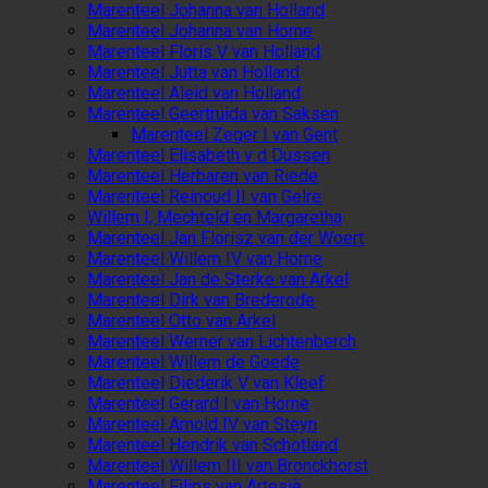
Marenteel Johanna van Holland
Marenteel Johanna van Horne
Marenteel Floris V van Holland
Marenteel Jutta van Holland
Marenteel Aleid van Holland
Marenteel Geertruida van Saksen
Marenteel Zeger I van Gent
Marenteel Elisabeth v d Dussen
Marenteel Herbaren van Riede
Marenteel Reinoud II van Gelre
Willem I, Mechteld en Margaretha
Marenteel Jan Florisz van der Woert
Marenteel Willem IV van Horne
Marenteel Jan de Sterke van Arkel
Marenteel Dirk van Brederode
Marenteel Otto van Arkel
Marenteel Werner van Lichtenberch
Marenteel Willem de Goede
Marenteel Diederik V van Kleef
Marenteel Gerard I van Horne
Marenteel Arnold IV van Steyn
Marenteel Hendrik van Schotland
Marenteel Willem III van Bronckhorst
Marenteel Filips van Artesië