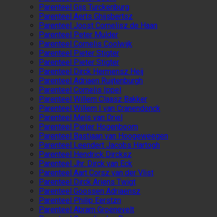
Parenteel Gijs Turckenburg
Parenteel Aerts Ghijsbertsz
Parenteel Joost Cornelisz de Haan
Parenteel Peter Mulder
Parenteel Cornelis Coolwijk
Parenteel Pieter Stigter
Parenteel Pieter Stigter
Parenteel Dirck Hermensz Heij
Parenteel Adriaen Ruijtenburgh
Parenteel Cornelis Ippel
Parenteel Willem Claasz Bakker
Parenteel Willem I van Cranendonck
Parenteel Mels van Driel
Parenteel Pieter Hogenboom
Parenteel Bastiaan van Hoogeweegen
Parenteel Leendert Jacobs Hartogh
Parenteel Hendrick Dircksz
Parenteel Jhr. Dirck van Eck
Parenteel Aart Corsz van der Vlist
Parenteel Dirck Ariens Twigt
Parenteel Goossen Adriaensz
Parenteel Philip Eerstzn
Parenteel Abram Groenevelt