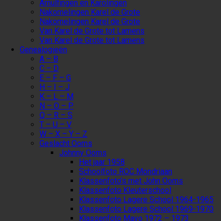
Arnulfingen en Karolingen
Nakomelingen Karel de Grote
Nakomelingen Karel de Grote
Van Karel de Grote tot Lamens
Van Karel de Grote tot Lamens
Genealogieën
A – B
C – D
E – F – G
H – I – J
K – L – M
N – O – P
Q – R – S
T – U – V
W – X – Y – Z
Geslacht Ooms
Johnny Ooms
Het jaar 1958
Schoolfoto ROC Mondriaan
Klassenfoto’s met John Ooms
Klassenfoto Kleuterschool
Klassenfoto Lagere School 1964-1965
Klassenfoto Lagere School 1969-1970
Klassenfoto Mavo 1972 – 1973