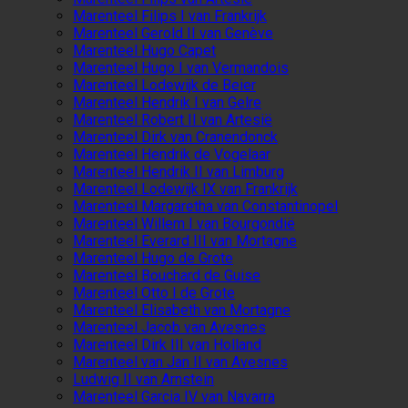
Marenteel Filips I van Frankrijk
Marenteel Gerold II van Genève
Marenteel Hugo Capet
Marenteel Hugo I van Vermandois
Marenteel Lodewijk de Beier
Marenteel Hendrik I van Gelre
Marenteel Robert II van Artesië
Marenteel Dirk van Cranendonck
Marenteel Hendrik de Vogelaar
Marenteel Hendrik II van Limburg
Marenteel Lodewijk IX van Frankrijk
Marenteel Margaretha van Constantinopel
Marenteel Willem I van Bourgondië
Marenteel Everard III van Mortagne
Marenteel Hugo de Grote
Marenteel Bouchard de Guise
Marenteel Otto I de Grote
Marenteel Elisabeth van Mortagne
Marenteel Jacob van Avesnes
Marenteel Dirk III van Holland
Marenteel van Jan II van Avesnes
Ludwig II van Arnstein
Marenteel Garcia IV van Navarra