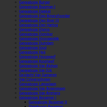
Genealogie Burger
Genealogie Buurman I
Genealogie Dekker
Genealogie Den Amersfoorder
Genealogie Den Boer III
Genealogie Den Hartog
Genealogie Dionis
Genealogie Doncker
Genealogie Droogendijk
Genealogie Duindam
Genealogie Gout
Genealogie Heij
Genealogie Hoogwerf
Genealogie Koorneef
Genealogie Van Alphen
Genealogie Van Eck
Geslacht Van Gameren
Van Colverschoten
Genealogie Langelaen
Genealogie Van Amerongen
Genealogie Van Ammers
Genealogie Besemer I
Genealogie Besemer II
Stamboom Besemer