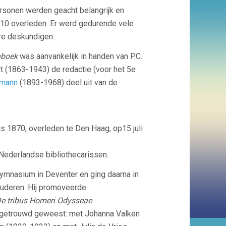
sonen werden geacht belangrijk en
910 overleden. Er werd gedurende vele
re deskundigen.
nboek
was aanvankelijk in handen van P.C.
ert (1863-1943)
de redactie (voor het 5e
smann
(1893-1968) d
eel uit van de
s 1870, overleden te Den Haag, op15 juli
 Nederlandse bibliothecarissen.
ymnasium in Deventer en ging daarna in
tuderen. Hij promoveerde
e tribus Homeri Odysseae
er getrouwd geweest: met Johanna Valken