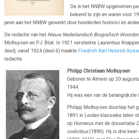
De in het NNBW opgenomen per
bekend te zijn en waren voor 1
jaren aan het NNBW gewerkt door honderden historici en ande
De redactie van het
Nieuw Nederlandsch Biografisch Woorde
Molhuysen en P.J. Blok. In 1921 versterkte Laurentius Knapp
deel); vanaf 1924 (deel 6) maakte
Friedrich Karl Heinrich Kos
redactie.
Philipp Christiaan Molhuysen
Geboren te Almelo op 20 augustu
1944.
Hij was een van de belangrijkste
Philipp Molhuysen doorliep het g
1891 in Leiden klassieke talen s
op Homerus met de dissertatie
D
codicibus
(1896). Hij is drie ke