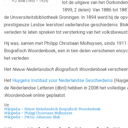
P.J. Blok (1855 – 1929)
tot de uitgave van het Oorkonde
1899, 2 delen). Van 1886 tot 188
de Universiteitsbibliotheek Groningen. In 1894 werd hij de opv
prestigieuze Leidse leerstoel vaderlandse geschiedenis. Blok z
verleden te laten spreken tot versterking van het volksbewustz
Hij was, samen met Philipp Christiaan Molhuysen, sinds 1911
Biografisch Woordenboek, een in tien delen verschenen encycl
het verleden.
Het
Nieuw Nederlandsch Biografisch Woordenboek
verscheen b
Het
Huygens Instituut voor Nederlandse Geschiedenis
(Huygen
de Nederlandse Letteren (dbnl) hebben in 2008 het volledige
Woordenboek
online geplaatst.
Uit:
Wikipedia –
Nieuw Nederlandsch Biografisch Woordenboek
Wikipedia –
Philipp Christiaan Molhuysen
Wikipedia – Petrus Johannes Blok