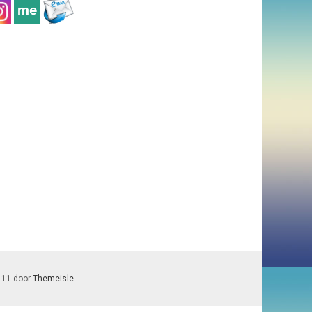
7.11 door
Themeisle
.