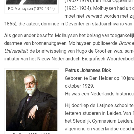
(1902-1919), met Elsa Oppenheim
(1923-1934). Molhuysen had uit d
P.C. Molhuysen (1870 -1944)
moet niet verward worden met zi
1865), die auteur, dominee in Deventer en stadsarchivaris va
Als geen ander besefte Molhuysen het belang van toegankelijk
daarmee van bronnenuitgaven. Molhuysen publiceerde
Bronne
Universiteit
, de briefwisseling van Hugo de Groot en was, sa
initiator van het Nieuw Nederlandsch Biografisch Woordenboe
Petrus Johannes Blok
Geboren te Den Helder op 10 janu
oktober 1929.
Hij was een Nederlands historicu
Hij doorliep de Latijnse school t
letteren studeren in Leiden. Van
het Stedelijk Gymnasium Leiden. 
algemene en vaderlandse geschie