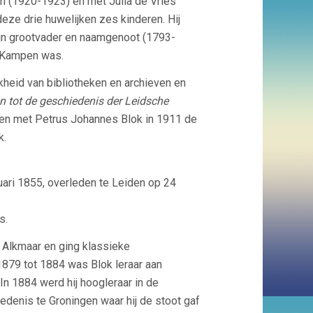
 (1920-1923) en met Julia de Vries
eze drie huwelijken zes kinderen. Hij
jn grootvader en naamgenoot (1793-
n Kampen was.
heid van bibliotheken en archieven en
n tot de geschiedenis der Leidsche
men met Petrus Johannes Blok in 1911 de
k.
ari 1855, overleden te Leiden op 24
s.
e Alkmaar en ging klassieke
 1879 tot 1884 was Blok leraar aan
In 1884 werd hij hoogleraar in de
denis te Groningen waar hij de stoot gaf