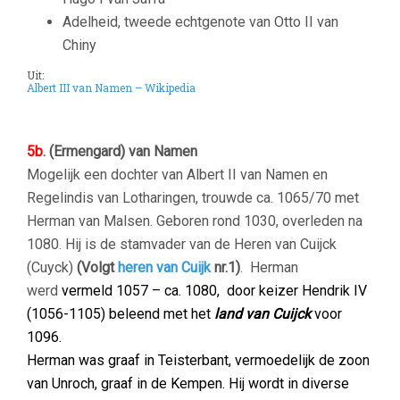
Adelheid, tweede echtgenote van Otto II van
Chiny
Uit:
Albert III van Namen – Wikipedia
5b
. (
Ermengard) van Namen
Mogelijk een dochter van Albert II van Namen en
Regelindis van Lotharingen, trouwde ca. 1065/70 met
Herman van Malsen. Geboren rond 1030, overleden na
1080. Hij is de stamvader van de Heren van Cuijck
(Cuyck)
(Volgt
heren van Cuijk
nr.1)
. Herman
werd
vermeld 1057 – ca. 1080, door keizer Hendrik IV
(1056-1105) beleend met het
land van Cuijck
voor
1096.
Herman was graaf in Teisterbant, vermoedelijk de zoon
van Unroch, graaf in de Kempen. Hij wordt in diverse