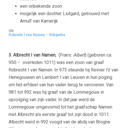
een onbekende zoon
mogelijk een dochter Liutgard, getrouwd met
Arnulf van Kamerijk
Uit:
Robrecht I van Namen – Wikipedia
–
3. Albrecht I van Namen
, (Frans:
Albert
) (geboren ca.
950 – overleden 1011) was een zoon van graaf
Robrecht I van Namen. In 973 steunde hij Reinier IV van
Henegouwen en Lambert I van Leuven in hun poging
om het erfdeel van hun vader terug te veroveren. Van
981 tot 992 was hij graaf van de Lommegouw in
opvolging van zijn vader. In dat jaar werd de
Lommegouw omgevormd tot het graafschap Namen
met Albrecht als eerste graaf tot zijn dood in 1011.
Albecht werd in 992 voogd van de abdij van Brogne.