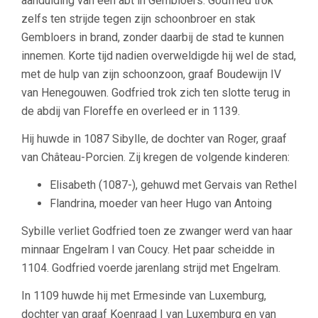
aanduiding van een abt in Gembloers. Godfried trok
zelfs ten strijde tegen zijn schoonbroer en stak
Gembloers in brand, zonder daarbij de stad te kunnen
innemen. Korte tijd nadien overweldigde hij wel de stad,
met de hulp van zijn schoonzoon, graaf Boudewijn IV
van Henegouwen. Godfried trok zich ten slotte terug in
de abdij van Floreffe en overleed er in 1139.
Hij huwde in 1087 Sibylle, de dochter van Roger, graaf
van Château-Porcien. Zij kregen de volgende kinderen:
Elisabeth (1087-), gehuwd met Gervais van Rethel
Flandrina, moeder van heer Hugo van Antoing
Sybille verliet Godfried toen ze zwanger werd van haar
minnaar Engelram I van Coucy. Het paar scheidde in
1104. Godfried voerde jarenlang strijd met Engelram.
In 1109 huwde hij met Ermesinde van Luxemburg,
dochter van graaf Koenraad I van Luxemburg en van