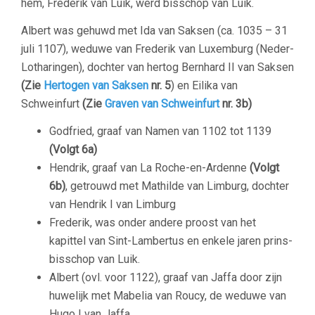
hem, Frederik van Luik, werd bisschop van Luik.
Albert was gehuwd met Ida van Saksen (ca. 1035 – 31
juli 1107), weduwe van Frederik van Luxemburg (Neder-
Lotharingen), dochter van hertog Bernhard II van Saksen
(Zie
Hertogen van Saksen
nr. 5
) en Eilika van
Schweinfurt
(Zie
Graven van Schweinfurt
nr. 3b)
Godfried, graaf van Namen van 1102 tot 1139
(Volgt 6a)
Hendrik, graaf van La Roche-en-Ardenne
(Volgt
6b)
, getrouwd met Mathilde van Limburg, dochter
van Hendrik I van Limburg
Frederik, was onder andere proost van het
kapittel van Sint-Lambertus en enkele jaren prins-
bisschop van Luik.
Albert (ovl. voor 1122), graaf van Jaffa door zijn
huwelijk met Mabelia van Roucy, de weduwe van
Hugo I van Jaffa