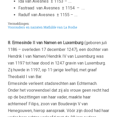
Ida van Avesnes
± 1153 – ….
Fastraad van Avesnes
± 1154 – ….
Radulf van Avesnes
± 1155 – ….
Vermeldingen:
Voorouders en nazaten Mathilde van La Roche
–
8.
Ermesinde II van Namen en Luxemburg
(geboren juli
1186 – overleden 17 december 1247), een dochter van
Hendrik I van Namen/Hendrik IV van Luxemburg was
van 1197 tot haar dood in 1247 gravin van Luxemburg.
Zij huwde in 1197, op 11-jarige leeftijd, met graaf
Theobald I van Bar.
Ermesinde verleent stadsrechten aan Echternach.
Onder het voorwendsel dat zij als vrouw geen recht had
op de bezittingen van haar vader, maakte haar
achterneef Filips, zoon van Boudewijn V van
Henegouwen, hierop aanspraak. Vóór zijn dood had haar