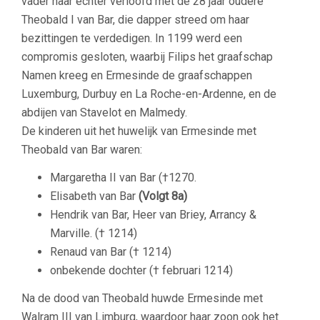
vader haar echter verloofd met de 28 jaar oudere
Theobald I van Bar, die dapper streed om haar
bezittingen te verdedigen. In 1199 werd een
compromis gesloten, waarbij Filips het graafschap
Namen kreeg en Ermesinde de graafschappen
Luxemburg, Durbuy en La Roche-en-Ardenne, en de
abdijen van Stavelot en Malmedy.
De kinderen uit het huwelijk van Ermesinde met
Theobald van Bar waren:
Margaretha II van Bar (†1270.
Elisabeth van Bar
(Volgt 8a)
Hendrik van Bar, Heer van Briey, Arrancy &
Marville. († 1214)
Renaud van Bar († 1214)
onbekende dochter († februari 1214)
Na de dood van Theobald huwde Ermesinde met
Walram III van Limburg, waardoor haar zoon ook het