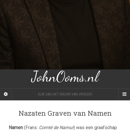
JohnOoms.nl
ELKE DAG HET NIEUWS VAN VROEGER
Nazaten Graven van Namen
Namen
(Frans:
Comté de Namur
) was een graafschap