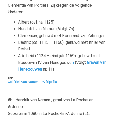
Clementia van Poitiers. Zij kregen de volgende
kinderen:
Albert (ovl. na 1125)
Hendrik I van Namen
(Volgt 7a)
Clemencia, gehuwd met Koenraad van Zähringen.
Beatrix (ca. 1115 – 1160), gehuwd met Ithier van
Rethel
Adelheid (1124 – eind juli 1169), gehuwd met
Boudewijn IV van Henegouwe
n
(Volgt
Graven van
Henegouwen
nr. 11)
Uit:
Godfried van Namen – Wikipedia
–
6b.
Hendrik van Namen , graaf van La Roche-en-
Ardenne
Geboren in 1080 in La Roche-En-Ardenne (L).,