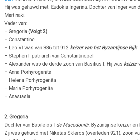
Hij was gehuwd met Eudokia Ingerina. Dochter van Inger van
Martinaki.
Vader van:
– Gregoria
(Volgt 2)
.
– Constantine
– Leo VI was van 886 tot 912
keizer van het Byzantijnse Rijk
.
– Stephen I,
patriarch van Constantinopel
– Alexander was de derde zoon van Basilius I. Hij was
keizer 
– Anna Porhyrogenita
– Helena Porhyrogenita
– Maria Porhyrogenita
– Anastasia
–
2. Gregoria
Dochter van Basileios I
de Macedoniër
, Byzantijnse keizer en 
Zij was gehuwd met Niketas Skleros (overleden 921), zoon van