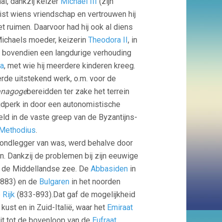
al, dankzij keizer
Michaël III
(zijn
list wiens vriendschap en vertrouwen hij
et ruimen. Daarvoor had hij ook al diens
Michaels moeder, keizerin
Theodora II
, in
d bovendien een langdurige verhouding
ia
, met wie hij meerdere kinderen kreeg.
erde uitstekend werk, o.m. voor de
anagoge
bereidden ter zake het terrein
ijdperk in door een autonomistische
eld in de vaste greep van de Byzantijns-
 Methodius
.
ondlegger van was, werd behalve door
n. Dankzij de problemen bij zijn eeuwige
 in de Middellandse zee. De
Abbasiden
in
-883) en de
Bulgaren
in het noorden
 Rijk
(833-893).Dat gaf de mogelijkheid
kust en in Zuid-Italië, waar het
Emiraat
uit tot de bovenloop van de
Eufraat
.