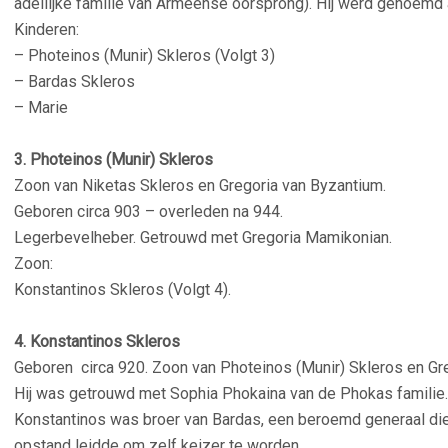
adellijke familie van Armeense oorsprong). Hij werd genoemd al
Kinderen:
– Photeinos (Munir) Skleros (Volgt 3)
– Bardas Skleros
– Marie
–
3.
Photeinos (Munir) Skleros
Zoon van Niketas Skleros en Gregoria van Byzantium.
Geboren circa 903 – overleden na 944.
Legerbevelheber. Getrouwd met Gregoria Mamikonian.
Zoon:
Konstantinos Skleros (Volgt 4).
–
4. Konstantinos Skleros
Geboren circa 920. Zoon van Photeinos (Munir) Skleros en Gr
Hij was getrouwd met Sophia Phokaina van de Phokas familie.
Konstantinos was broer van Bardas, een beroemd generaal di
opstand leidde om zelf keizer te worden.