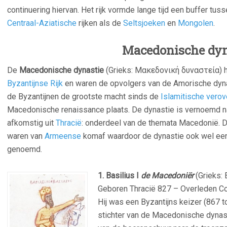
continuering hiervan. Het rijk vormde lange tijd een buffer tu
Centraal-Aziatische
rijken als de
Seltsjoeken
en
Mongolen
.
Macedonische dyn
De
Macedonische dynastie
(Grieks: Μακεδονική δυναστεία) h
Byzantijnse Rijk
en waren de opvolgers van de Amorische dyna
de Byzantijnen de grootste macht sinds de
Islamitische verov
Macedonische renaissance plaats. De dynastie is vernoemd na
afkomstig uit
Thracië
: onderdeel van de themata Macedonië. D
waren van
Armeense
komaf waardoor de dynastie ook wel e
genoemd.
–
1. Basilius I
de Macedoniër
(Grieks: 
Geboren Thracië 827 – Overleden Co
Hij was een Byzantijns keizer (867 
stichter van de Macedonische dynast