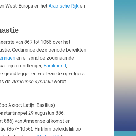
ssen West-Europa en het
Arabische Rijk
en
astie
eerste van 867 tot 1056 over het
stie. Gedurende deze periode bereikten
eringen
en er vond de zogenaamde
ar zijn grondlegger,
Basileios I
,
e grondlegger en veel van de opvolgers
ens de
Armeense dynastie
wordt
Βασίλειος; Latijn: Basilius)
nstantinopel 29 augustus 886.
tot 886) van Armeense afkomst en
ie (867–1056). Hij klom geleidelijk op