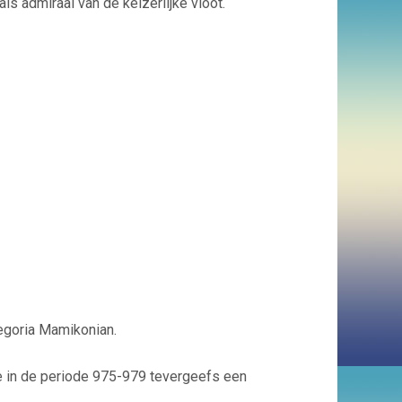
s admiraal van de keizerlijke vloot.
egoria Mamikonian.
e in de periode 975-979 tevergeefs een