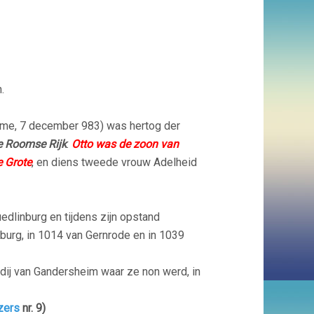
.
me, 7 december 983) was hertog der
ge Roomse Rijk
.
Otto was de zoon van
e Grote
, en diens tweede vrouw Adelheid
uedlinburg en tijdens zijn opstand
nburg, in 1014 van Gernrode en in 1039
bdij van Gandersheim waar ze non werd, in
zers
nr. 9)