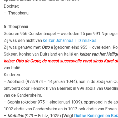
Dochter:
– Theophanu.
–
5. Theophanu
Geboren 956 Constantinopel – overleden 15 juni 991 Nijmegen
Zij was een nicht van
keizer Johannes I Tzimiskes
.
Zij was gehuwd met
O
tto II
(
geboren eind 955 – overleden Ro
Saksen, koning van Duitsland en Italië en
keizer van het Heili
keizer Otto de Grote, de meest succesvolle vorst sinds Karel d
van Italië.
Kinderen:
– Adelheid, (973/974 – 14 januari 1044), non in de abdij van Q
ontvoerd door Hendrik II van Beieren; in 999 abdis van Quedli
van de Gandersheim.
– Sophia (oktober 975 – eind januari 1039), opgevoed in de a
1002 abdis van Gandersheim en in 1012 ook abdis van Essen.
–
Mathilde
(979 – Echtz, 1025)
(Volgt
Duitse Koningen en Kei