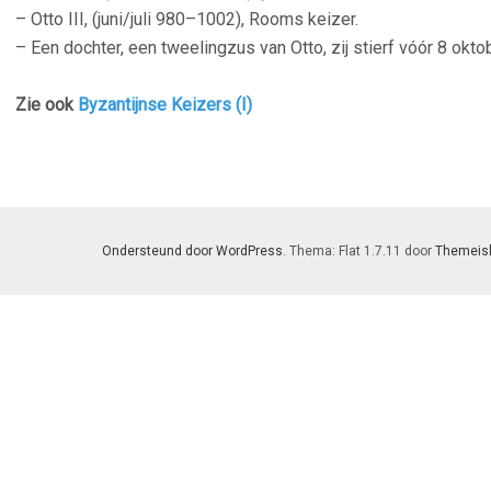
– Otto III, (juni/juli 980–1002), Rooms keizer.
– Een dochter, een tweelingzus van Otto, zij stierf vóór 8 okto
—
Zie ook
Byzantijnse Keizers (I)
Ondersteund door WordPress
. Thema: Flat 1.7.11 door
Themeis