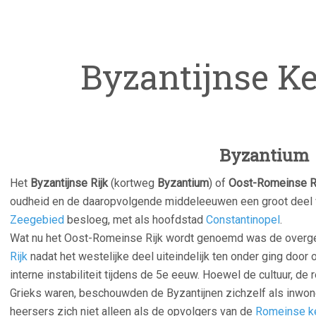
Byzantijnse Kei
Byzantium
Het
Byzantijnse Rijk
(kortweg
Byzantium
) of
Oost-Romeinse R
oudheid en de daaropvolgende middeleeuwen een groot deel v
Zeegebied
besloeg, met als hoofdstad
Constantinopel
.
Wat nu het Oost-Romeinse Rijk wordt genoemd was de overgeb
Rijk
nadat het westelijke deel uiteindelijk ten onder ging door
interne instabiliteit tijdens de 5e eeuw. Hoewel de cultuur, de 
Grieks waren, beschouwden de Byzantijnen zichzelf als inwon
heersers zich niet alleen als de opvolgers van de
Romeinse k