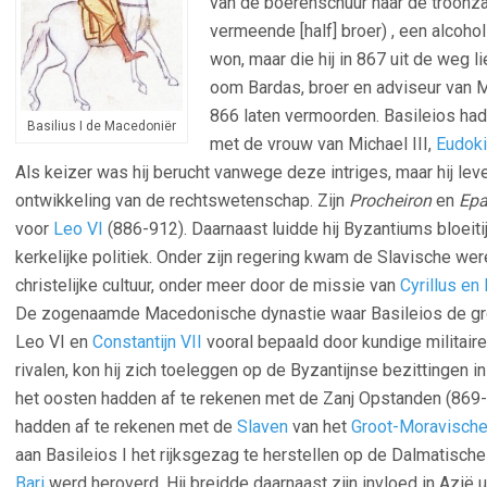
van de boerenschuur naar de troonza
vermeende [half] broer) , een alcoho
won, maar die hij in 867 uit de weg li
oom Bardas, broer en adviseur van 
866 laten vermoorden. Basileios ha
Basilius I de Macedoniër
met de vrouw van Michael III,
Eudok
Als keizer was hij berucht vanwege deze intriges, maar hij lev
ontwikkeling van de rechtswetenschap. Zijn
Procheiron
en
Ep
voor
Leo VI
(886-912). Daarnaast luidde hij Byzantiums bloeit
kerkelijke politiek. Onder zijn regering kwam de Slavische wer
christelijke cultuur, onder meer door de missie van
Cyrillus en
De zogenaamde Macedonische dynastie waar Basileios de gr
Leo VI en
Constantijn VII
vooral bepaald door kundige militaire
rivalen, kon hij zich toeleggen op de Byzantijnse bezittingen
het oosten hadden af te rekenen met de Zanj Opstanden (869
hadden af te rekenen met de
Slaven
van het
Groot-Moravische
aan Basileios I het rijksgezag te herstellen op de Dalmatische 
Bari
werd heroverd. Hij breidde daarnaast zijn invloed in Azië 