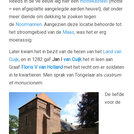
Reeds in de 9e eeuw lag hier een
mottekasteel
(motte
= een afgeplatte aangelegde aarden heuvel), dat onder
meer diende om dekking te zoeken tegen
de
Noormannen
. Aangezien deze locatie behoorde tot
het stroomgebied van de
Maas
, was het er erg
moerassig.
Later kwam het in bezit van de heren van het
Land van
Cuijk
, en in 1282 gaf
Jan I
van Cuijk
het in leen aan
Graaf
Floris V van Holland
met het recht om er soldaten
in te kwartieren. Men sprak van Tongelaar als
castrum
et monucionem
.
De liefde
voor de