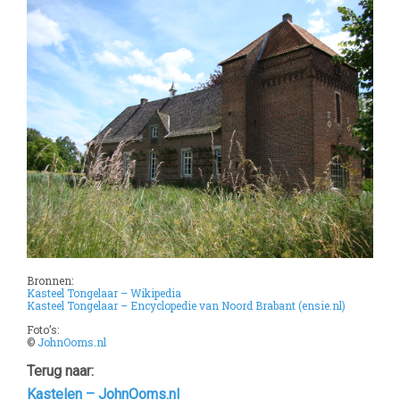
Bronnen:
Kasteel Tongelaar – Wikipedia
Kasteel Tongelaar – Encyclopedie van Noord Brabant (ensie.nl)
Foto’s:
©
JohnOoms.nl
Terug naar:
Kastelen – JohnOoms.nl