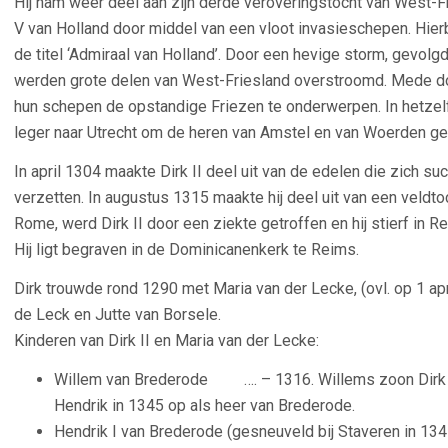
Hij nam weer deel aan zijn derde veroveringstocht van West-Fr
V van Holland door middel van een vloot invasieschepen. Hierbij
de titel ‘Admiraal van Holland’. Door een hevige storm, gevol
werden grote delen van West-Friesland overstroomd. Mede doo
hun schepen de opstandige Friezen te onderwerpen. In hetzelfd
leger naar Utrecht om de heren van Amstel en van Woerden g
In april 1304 maakte Dirk II deel uit van de edelen die zich 
verzetten. In augustus 1315 maakte hij deel uit van een veldto
Rome, werd Dirk II door een ziekte getroffen en hij stierf in
Hij ligt begraven in de Dominicanenkerk te Reims.
Dirk trouwde rond 1290 met Maria van der Lecke, (ovl. op 1 apri
de Leck
en Jutte van Borsele.
Kinderen van Dirk II en Maria van der Lecke:
Willem van Brederode …. – 1316. Willems zoon Dirk I
Hendrik in 1345 op als heer van Brederode.
Hendrik I van Brederode (gesneuveld bij Staveren in 13