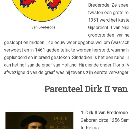
Brederode. Ze spee
twisten een grote ro
1351 werd het kaste
Gijsbrecht II van Ni
Van Brederode
grootste deel van h
gesloopt en midden 14e eeuw weer opgebouwd, om (waarschij
verwoest en in 1461 gedeeltelijk te worden hersteld, waarna 
geplunderd en in brand gestoken. Sindsdien is het een ruïne.
aan het hof van de graaf van Holland. Hij diende onder Floris IV
afwezigheid van de graaf was hij tevens zijn eerste vervanger.
Parenteel Dirk II va
1. Dirk II van Brederode
Geboren circa 1256 San
te Reims.