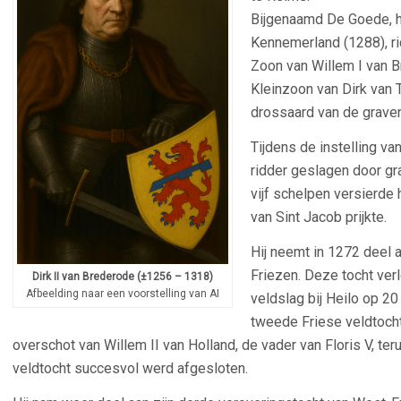
Bijgenaamd De Goede, h
Kennemerland (1288), ri
Zoon van Willem I van 
Kleinzoon van Dirk van 
drossaard van de graven
Tijdens de instelling va
ridder geslagen door g
vijf schelpen versierde
van Sint Jacob prijkte.
Hij neemt in 1272 deel 
Friezen. Deze tocht ver
Dirk II van Brederode (±1256 – 1318)
Afbeelding naar een voorstelling van AI
veldslag bij Heilo op 2
tweede Friese veldtocht v
overschot van Willem II van Holland, de vader van Floris V, 
veldtocht succesvol werd afgesloten.