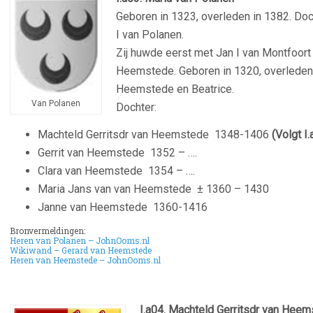
Geboren in 1323, overleden in 1382. Doc
I van Polanen.
Zij huwde eerst met Jan I van Montfoort
Heemstede. Geboren in 1320, overleden 
Heemstede en Beatrice.
Van Polanen
Dochter:
Machteld Gerritsdr van Heemstede
1348-1406
(Volgt I.
Gerrit van Heemstede
1352 – ….
Clara van Heemstede
1354 – ….
Maria Jans van van Heemstede
± 1360 – 1430
Janne van Heemstede
1360-1416
Bronvermeldingen:
Heren van Polanen – JohnOoms.nl
Wikiwand – Gerard van Heemstede
Heren van Heemstede – JohnOoms.nl
I.a04.
Machteld Gerritsdr van Heem