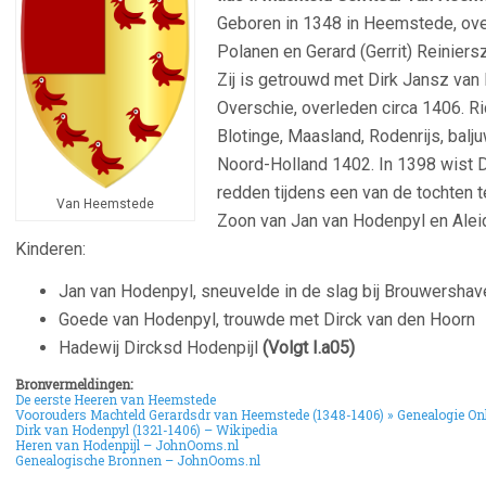
G
eboren in 1348 in Heemstede, ove
Polanen en Gerard (Gerrit) Reinier
Zij is getrouwd met Dirk Jansz van
Overschie, overleden circa 1406. Ri
Blotinge, Maasland, Rodenrijs, balj
Noord-Holland 1402. In 1398 wist Di
redden tijdens een van de tochten 
Van Heemstede
Zoon van Jan van Hodenpyl en Alei
Kinderen:
Jan van Hodenpyl, sneuvelde in de slag bij Brouwershav
Goede van Hodenpyl, trouwde met Dirck van den Hoorn
Hadewij Dircksd Hodenpijl
(Volgt I.a05)
Bronvermeldingen:
De eerste Heeren van Heemstede
Voorouders Machteld Gerardsdr van Heemstede (1348-1406) » Genealogie On
Dirk van Hodenpyl (1321-1406) – Wikipedia
Heren van Hodenpijl – JohnOoms.nl
Genealogische Bronnen – JohnOoms.nl