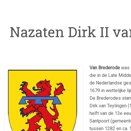
Nazaten Dirk II v
Van Brederode
was e
die in de Late Midde
de Nederlandse gesc
1679 in wettelijke li
De Brederodes stamm
Dirk van Teylingen 
helft van de 13e ee
Santpoort (gemeent
tussen 1282 en ca. 