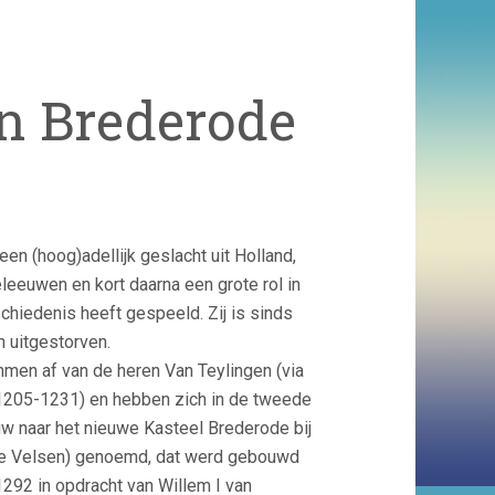
an Brederode
en (hoog)adellijk geslacht uit Holland,
leeuwen en kort daarna een grote rol in
hiedenis heeft gespeeld. Zij is sinds
jn uitgestorven.
en af van de heren Van Teylingen (via
(1205-1231) en hebben zich in de tweede
uw naar het nieuwe Kasteel Brederode bij
e Velsen) genoemd, dat werd gebouwd
1292 in opdracht van Willem I van