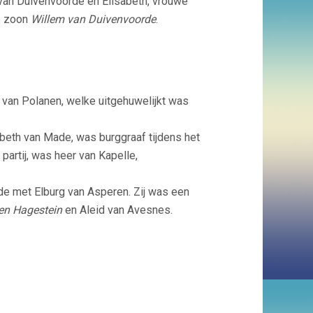
 van Duivenvoorde en Elisabeth, vrouwe
ke zoon
Willem van Duivenvoorde
.
 van Polanen, welke uitgehuwelijkt was
abeth van Made, was burggraaf tijdens het
artij, was heer van Kapelle,
wde met Elburg van Asperen. Zij was een
en Hagestein
en Aleid van Avesnes.