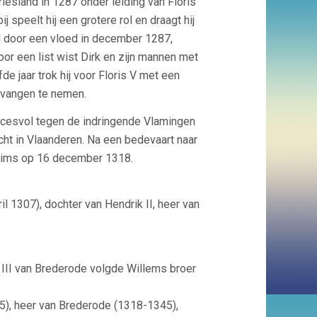
iesland in 1287 onder leiding van Floris
 speelt hij een grotere rol en draagt hij
gd door een vloed in december 1287,
r een list wist Dirk en zijn mannen met
e jaar trok hij voor Floris V met een
evangen te nemen.
succesvol tegen de indringende Vlamingen
cht in Vlaanderen. Na een bedevaart naar
 Reims op 16 december 1318.
l 1307), dochter van Hendrik II, heer van
II van Brederode volgde Willems broer
45), heer van Brederode (1318-1345),