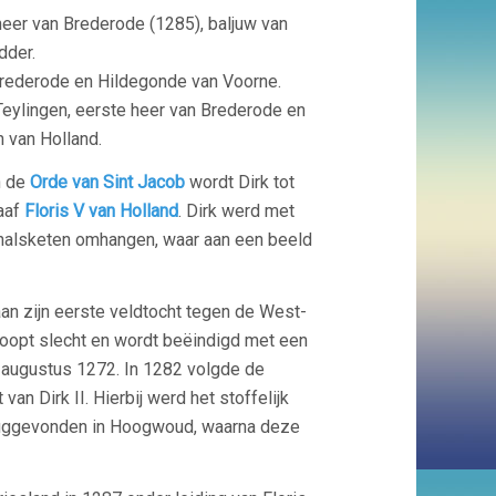
eer van Brederode (1285), baljuw van
dder.
Brederode en Hildegonde van Voorne.
Teylingen, eerste heer van Brederode en
 van Holland.
n de
Orde van Sint Jacob
wordt Dirk tot
raaf
Floris V van Holland
. Dirk werd met
 halsketen omhangen, waar aan een beeld
aan zijn eerste veldtocht tegen de West-
loopt slecht en wordt beëindigd met een
0 augustus 1272. In 1282 volgde de
an Dirk II. Hierbij werd het stoffelijk
teruggevonden in Hoogwoud, waarna deze