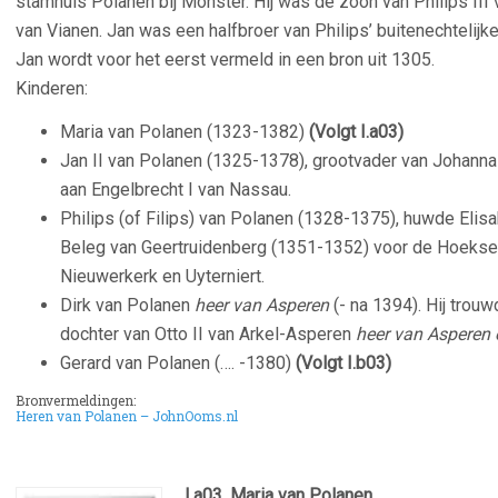
stamhuis Polanen bij Monster. Hij was de zoon van Philips III
van Vianen. Jan was een halfbroer van Philips’ buitenechtelij
Jan wordt voor het eerst vermeld in een bron uit 1305.
Kinderen:
Maria van Polanen (1323-1382)
(Volgt I.a03)
Jan II van Polanen (1325-1378), grootvader van Johanna
aan Engelbrecht I van Nassau.
Philips (of Filips) van Polanen (1328-1375), huwde Elis
Beleg van Geertruidenberg (1351-1352) voor de Hoekse p
Nieuwerkerk en Uyterniert.
Dirk van Polanen
heer van Asperen
(- na 1394). Hij trou
dochter van Otto II van Arkel-Asperen
heer van Asperen 
Gerard van Polanen (…. -1380)
(Volgt I.b03)
Bronvermeldingen:
Heren van Polanen – JohnOoms.nl
I.a03. Maria van Polanen