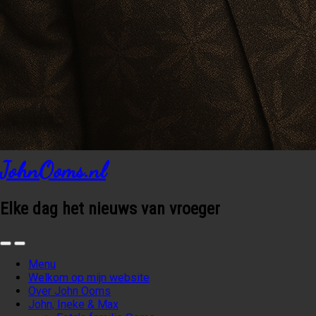
JohnOoms.nl
Elke dag het nieuws van vroeger
Menu
Welkom op mijn website
Over John Ooms
John, Ineke & Max