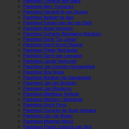
Parenteel Cornelis den Baes
Parenteel Aert Cornelisz
Parenteel Hendrik M van Drunen
Parenteel Aelbert de Bas
Parenteel Sijmen van der van Stelt
Parenteel Arien Versluijs
Parenteel Cornelis Bastiaans Hoboken
Parenteel Dirck “De Jonge”
Parenteel Gerrit Groot Stuijver
Parenteel Pieter Noirlander
Parenteel Gerrit van Leeuwen
Parenteel Jacob Verhoogh
Parenteel Jan Cornelis Hoogendijck
Parenteel Arie Bouw
Parenteel Burgher van Gaesbeeck
Parenteel Jan van Bockum
Parenteel Jan Woutersz
Parenteel Mattheus Verhulp
Parenteel Michiel L Baardwijk
Parenteel Gerrit Prins
Parenteel Cornelis de Oude Vergans
Parenteel Jan van Roijen
Parenteel Meerten Mooij
Parenteel Pieter Cornelis van Velt