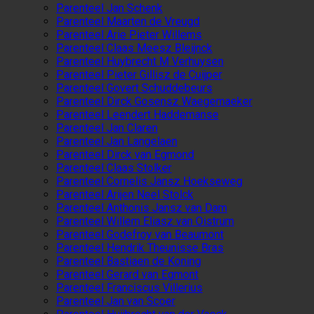
Parenteel Jan Schenk
Parenteel Maarten de Vreugd
Parenteel Arie Pieter Willems
Parenteel Claas Meesz Bleijnck
Parenteel Huybrecht M Verhuysen
Parenteel Pieter Gillisz de Cuijper
Parenteel Govert Schuddebeurs
Parenteel Dirck Gosensz Waegemaeker
Parenteel Leendert Haddemanse
Parenteel Jan Claren
Parenteel Jan Langelaen
Parenteel Dirck van Egmond
Parenteel Claas Stolker
Parenteel Cornelis Jansz Hoekseweg
Parenteel Arijen Neel Stolck
Parenteel Anthonis Jansz van Dam
Parenteel Willem Eliasz van Oistrum
Parenteel Godefroy van Beaumont
Parenteel Hendrik Theunisse Bras
Parenteel Bastiaen de Koning
Parenteel Gerard van Egmont
Parenteel Franciscus Villerius
Parenteel Jan van Scoer