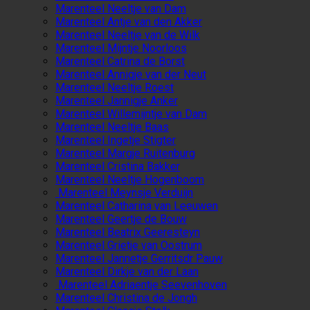
Marenteel Neeltje van Dam
Marenteel Antje van den Akker
Marenteel Neeltje van de Wilk
Marenteel Mijntje Noorloos
Marenteel Catrina de Borst
Marenteel Annigje van der Neut
Marenteel Neeltje Roest
Marenteel Jannigje Anker
Marenteel Willemijntje van Dam
Marenteel Neeltje Baas
Marenteel Ingetje Stigter
Marenteel Margje Ruitenburg
Marenteel Cristina Bakker
Marenteel Neeltje Hogenboom
Marenteel Meynsje Verduijn
Marenteel Catharina van Leeuwen
Marenteel Geertje de Bouw
Marenteel Beatrix Geeresteyn
Marenteel Grietje van Oostrum
Marenteel Jannetje Gerritsdr Pauw
Marenteel Dirkje van der Laan
Marenteel Adriaentje Seevenhoven
Marenteel Christina de Jongh