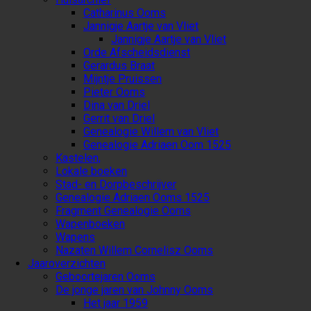
Catharinus Ooms
Jannigje Aartje van Vliet
Jannigje Aartje van Vliet
Orde Afscheidsdienst
Gerardus Braat
Mijntje Pruissen
Pieter Ooms
Dina van Driel
Gerrit van Driel
Genealogie Willem van Vliet
Genealogie Adriaen Oom 1525
Kastelen,
Lokale boeken
Stad- en Dorpbeschrijver
Genealogie Adriaen Ooms 1525
Fragment Genealogie Ooms
Wapenboeken
Wapens
Nazaten Willem Cornelisz Ooms
Jaaroverzichten
Geboortejaren Ooms
De jonge jaren van Johnny Ooms
Het jaar 1959