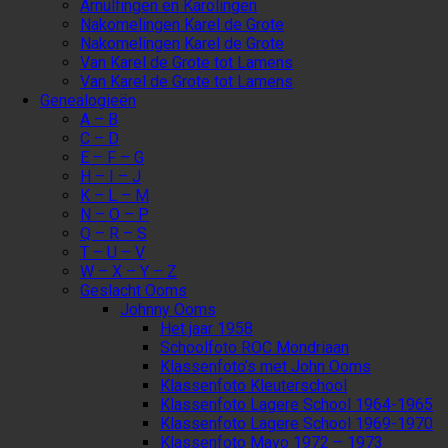
Arnulfingen en Karolingen
Nakomelingen Karel de Grote
Nakomelingen Karel de Grote
Van Karel de Grote tot Lamens
Van Karel de Grote tot Lamens
Genealogieën
A – B
C – D
E – F – G
H – I – J
K – L – M
N – O – P
Q – R – S
T – U – V
W – X – Y – Z
Geslacht Ooms
Johnny Ooms
Het jaar 1958
Schoolfoto ROC Mondriaan
Klassenfoto’s met John Ooms
Klassenfoto Kleuterschool
Klassenfoto Lagere School 1964-1965
Klassenfoto Lagere School 1969-1970
Klassenfoto Mavo 1972 – 1973