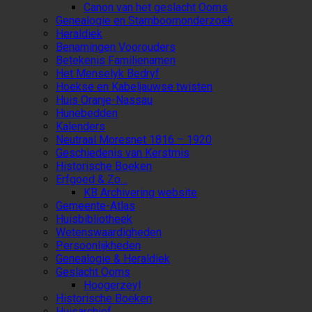
Canon van het geslacht Ooms
Genealogie en Stamboomonderzoek
Heraldiek
Benamingen Voorouders
Betekenis Familienamen
Het Menselyk Bedryf
Hoekse en Kabeljauwse twisten
Huis Oranje-Nassau
Hunebedden
Kalenders
Neutraal Moresnet 1816 – 1920
Geschiedenis van Kerstmis
Historische Boeken
Erfgoed & Zo…
KB Archivering website
Gemeente-Atlas
Huisbibliotheek
Wetenswaardigheden
Persoonlijkheden
Genealogie & Heraldiek
Geslacht Ooms
Hoogerzeyl
Historische Boeken
Huisarchief