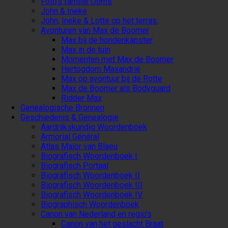
Foto’s familie Ooms
John & Ineke
John, Ineke & Lotte op het terras.
Avonturen van Max de Boomer
Max bij de hondenkapster
Max in de tuin
Momenten met Max de Boomer
Hertogdom Maxandrië
Max op avontuur bij de Rotte
Max de Boomer als Bodyguard
Ridder Max
Genealogische Bronnen
Geschiedenis & Genealogie
Aardrijkskundig Woordenboek
Armorial Général
Atlas Maior van Blaeu
Biografisch Woordenboek I
Biografisch Portaal
Biografisch Woordenboek II
Biografisch Woordenboek III
Biografisch Woordenboek IV
Biographisch Woordenboek
Canon van Nederland en regio’s
Canon van het geslacht Braat