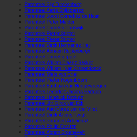
Parenteel Gijs Turckenburg
Parenteel Aerts Ghijsbertsz
Parenteel Joost Cornelisz de Haan
Parenteel Peter Mulder
Parenteel Cornelis Coolwijk
Parenteel Pieter Stigter
Parenteel Pieter Stigter
Parenteel Dirck Hermensz Heij
Parenteel Adriaen Ruijtenburgh
Parenteel Cornelis Ippel
Parenteel Willem Claasz Bakker
Parenteel Willem I van Cranendonck
Parenteel Mels van Driel
Parenteel Pieter Hogenboom
Parenteel Bastiaan van Hoogeweegen
Parenteel Leendert Jacobs Hartogh
Parenteel Hendrick Dircksz
Parenteel Jhr. Dirck van Eck
Parenteel Aart Corsz van der Vlist
Parenteel Dirck Ariens Twigt
Parenteel Goossen Adriaensz
Parenteel Philip Eerstzn
Parenteel Abram Groenevelt