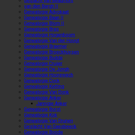
Geslacht van Beaumont
van den Bergh II
Genealogie Advokaat
Genealogie Baan II
Genealogie Blom II
Genealogie Bras
Genealogie Hogenboom
Genealogie Van der Hoogt
Genealogie Braemer
Genealogie Broeckhuysen
Genealogie Budde
Genealogie Cruijer
Genealogie De Jongh
Genealogie Hoorewech
Genealogie Cock
Genealogie Ketting
Genealogie Van Donk
Genealogie Anker
Jannigje Anker
Genealogie Borst
Genealogie Kok
Genealogie Van Drunen
Geslacht Van Gaesbeeck
Genealogie Boode