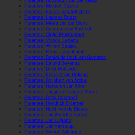
Parenteel Huijbrecht van der Vaeck
Parenteel Michiel Claesz
Parenteel Floris I van Adrichem
Parenteel Laurens Roest
Parenteel Mees van der Sluys
Parenteel Gerardus van Buchout
Parenteel Cleijs Pruijmstraet
Parenteel Vranck Lenerts
Parenteel Willem Struijck
Parenteel B van Cranenburch
Parenteel Daniel de Cock van Gameren
Parenteel Eeland Beyensz
Parenteel Dirck Hollander
Parenteel Floris V van Holland
Parenteel Ghijsbert van Arckel
Parenteel Herbaren van Arkel
Parenteel Jacques François Moret
Parenteel Dirck Coorneef
Parenteel Hendrick Braemer
Parenteel Huich van de Blaeck
Parenteel Jan Arendsz Spruyt
Parenteel Jan Luijtens
Parenteel Jan Verstoup
Parenteel Symon Willemsz