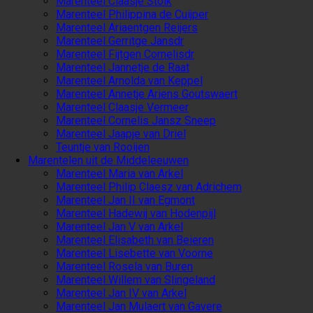
Marenteel Claasje Stolk
Marenteel Philippina de Cuijper
Marenteel Ariaentgen Reijers
Marenteel Gerritge Jansdr
Marenteel Fijtgen Cornelisdr
Marenteel Jannetje de Raat
Marenteel Arnolda van Keppel
Marenteel Annetje Ariens Goutswaert
Marenteel Claasje Vermeer
Marenteel Cornelis Jansz Sneep
Marenteel Jaapje van Driel
Teuntje van Rooijen
Marentelen uit de Middeleeuwen
Marenteel Maria van Arkel
Marenteel Philip Claesz van Adrichem
Marenteel Jan II van Egmont
Marenteel Hadewij van Hodenpijl
Marenteel Jan V van Arkel
Marenteel Elisabeth van Beieren
Marenteel Lisebette van Voorne
Marenteel Rosela van Buren
Marenteel Willem van Slingeland
Marenteel Jan IV van Arkel
Marenteel Jan Mulaert van Gavere