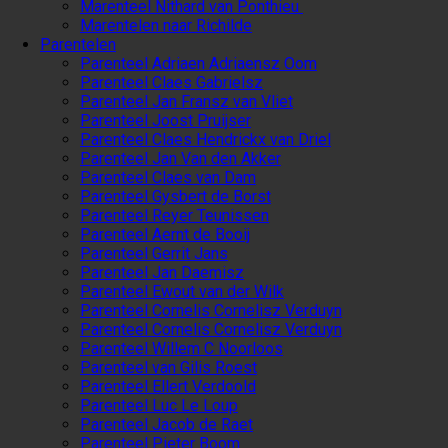
Marenteel Nithard van Ponthieu
Marentelen naar Richilde
Parentelen
Parenteel Adriaen Adriaensz Oom
Parenteel Claes Gabrielsz
Parenteel Jan Fransz van Vliet
Parenteel Joost Pruijser
Parenteel Claes Hendrickx van Driel
Parenteel Jan Van den Akker
Parenteel Claes van Dam
Parenteel Gysbert de Borst
Parenteel Reyer Teunissen
Parenteel Aernt de Booij
Parenteel Gerrit Jans
Parenteel Jan Daemisz
Parenteel Ewout van der Wilk
Parenteel Cornelis Cornelisz Verduyn
Parenteel Cornelis Cornelisz Verduyn
Parenteel Willem C Noorloos
Parenteel van Gilis Roest
Parenteel Ellert Verdoold
Parenteel Luc Le Loup
Parenteel Jacob de Raet
Parenteel Pieter Boom