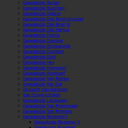
Genealogie Burger
Genealogie Buurman I
Genealogie Dekker
Genealogie Den Amersfoorder
Genealogie Den Boer III
Genealogie Den Hartog
Genealogie Dionis
Genealogie Doncker
Genealogie Droogendijk
Genealogie Duindam
Genealogie Gout
Genealogie Heij
Genealogie Hoogwerf
Genealogie Koorneef
Genealogie Van Alphen
Genealogie Van Eck
Geslacht Van Gameren
Van Colverschoten
Genealogie Langelaen
Genealogie Van Amerongen
Genealogie Van Ammers
Genealogie Besemer I
Genealogie Besemer II
Stamboom Besemer