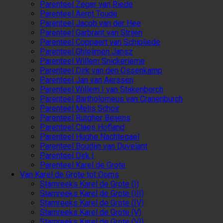
Parenteel Zeger van Riede
Parenteel Aernt Toude
Parenteel Jacob van der Hee
Parenteel Garbrant van Strijen
Parenteel Coppaert van Schipliede
Parenteel Ghleijmen Jansz
Parenteel Willem Snickerieme
Parenteel Dirk van den Ossenkamp
Parenteel Jan van Aerssen
Parenteel Willem I van Stakenborch
Parenteel Bartholomeus van Cranenburch
Parenteel Melis Schoir
Parenteel Rutgher Beijens
Parenteel Claes Hofland
Parenteel Hughe Nachtegael
Parenteel Boudijn van Duvelant
Parenteel Dirk I
Parenteel Karel de Grote
Van Karel de Grote tot Ooms
Stamreeks Karel de Grote (I)
Stamreeks Karel de Grote (III)
Stamreeks Karel de Grote (IV)
Stamreeks Karel de Grote (V)
Stamreeks Karel de Grote (VI)