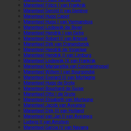
Marenteel Filips I van Frankrijk
Marenteel Gerold II van Genève
Marenteel Hugo Capet
Marenteel Hugo I van Vermandois
Marenteel Lodewijk de Beier
Marenteel Hendrik I van Gelre
Marenteel Robert II van Artesië
Marenteel Dirk van Cranendonck
Marenteel Hendrik de Vogelaar
Marenteel Hendrik II van Limburg
Marenteel Lodewijk IX van Frankrijk
Marenteel Margaretha van Constantinopel
Marenteel Willem I van Bourgondië
Marenteel Everard III van Mortagne
Marenteel Hugo de Grote
Marenteel Bouchard de Guise
Marenteel Otto I de Grote
Marenteel Elisabeth van Mortagne
Marenteel Jacob van Avesnes
Marenteel Dirk III van Holland
Marenteel van Jan II van Avesnes
Ludwig II van Arnstein
Marenteel Garcia IV van Navarra