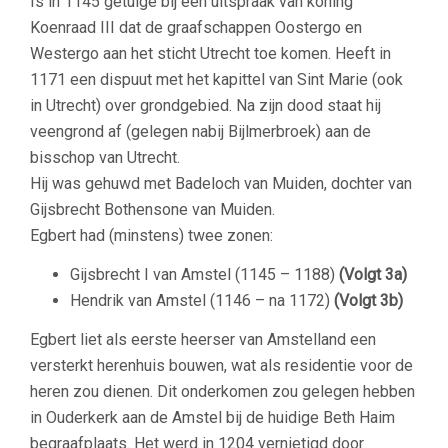
Is in 1145 getuige bij een uitspraak van koning
Koenraad III dat de graafschappen Oostergo en
Westergo aan het sticht Utrecht toe komen. Heeft in
1171 een dispuut met het kapittel van Sint Marie (ook
in Utrecht) over grondgebied. Na zijn dood staat hij
veengrond af (gelegen nabij Bijlmerbroek) aan de
bisschop van Utrecht.
Hij was gehuwd met Badeloch van Muiden, dochter van
Gijsbrecht Bothensone van Muiden.
Egbert had (minstens) twee zonen:
Gijsbrecht I van Amstel (1145 – 1188)
(Volgt 3a)
Hendrik van Amstel (1146 – na 1172)
(Volgt 3b)
Egbert liet als eerste heerser van Amstelland een
versterkt herenhuis bouwen, wat als residentie voor de
heren zou dienen. Dit onderkomen zou gelegen hebben
in Ouderkerk aan de Amstel bij de huidige Beth Haim
begraafplaats. Het werd in 1204 vernietigd door