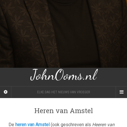
JohnOoms.nl
ELKE DAG HET NIEUWS VAN VROEGER
Heren van Amstel
De
heren van Amstel
(ook geschreven als
Heeren van