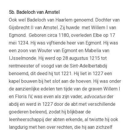
5b. Badeloch van Amstel
Ook wel Badeloch van Haarlem genoemd. Dochter van
Gijsbrecht II van Amstel. Zij huwde met Willem I van
Egmond. Geboren circa 1180, overleden Elbe op 17
mei 1234. Hij was vijftiende heer van Egmont. Hij was
een zoon van Wouter van Egmont en Mabelia van
IJsselmonde. Hij werd op 28 augustus 1215 tot
rentmeester of voogd van de Sint-Adelbertabdij
benoemd, dit deed hij tot 1221. Hij liet in 1227 een
kapel bouwen bij het slot aan de hoeven. Hij was onder
de aanzienlijke edelen ten tijde van de graven Willem I
en Floris IV, was even als zijn vader,
advocatus
der
abdij en werd in 1227 door de abt met verschillende
goederen beleend, zodat hij blijkbaar de
leenheerschappij der abten erkende, al twistte hij ook
langdurig met hen over rechten, die hij aan zichzelf