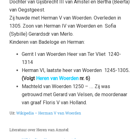
Dochter van Gijsbrecht III van Amstel en Bertha (Beerta)
van Oegstgeest.
Zij huwde met Herman V van Woerden. Overleden in
1305. Zoon van Herman IV van Woerden en
Sofia
(Sybille) Gerardsdr van Merlo
.
Kinderen van Badeloge en Herman:
Gerrit I van Woerden Heer van Ter Vliet
1240-
1314
Herman VI, laatste heer van Woerden
1245-1305
.
(Volgt
Heren van Woerden
nr. 6)
Machteld van Woerden
1250 – …. Zij was
getrouwd met Gerard van Velsen, de moordenaar
van graaf Floris V van Holland.
Uit:
Wikipedia – Herman V van Woerden
–
Literatuur over Heren van Amstel: