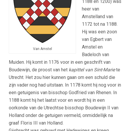
1188 en 1200) was
heer van
Amstelland van
1172 tot na 1188.
Hij was een zoon
van Egbert van
Amstel en
Van Amstel
Badeloch van
Muiden. Hij komt in 1176 voor in een geschrift van
Boudewijn, de proost van het
kapittel van Sint-Marie
te
Utrecht. Het zou hier kunnen gaan om een schuld die
zijn vader nog had uitstaan. In 1178 komt hij nog voor in
een getuigenis van bisschop Godfried van Rhenen. In
1188 komt hij het laatst voor en wordt hij in een
oorkonde van de Utrechtse bisschop Boudewijn II van
Holland onder de getuigen vermeld, onmiddellijk na
graaf Floris III van Holland.
Gijsbrecht was gehuwd met Hadewiges en kreeg