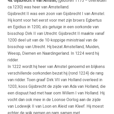
4a. Gijsbrecht II van Amstel,
(geboren 1175 – overleden
ca.1230) was heer van Amstelland.
Gijsbrecht II was een zoon van Gijsbrecht I van Amstel.
Hij komt voor het eerst voor met zijn broers Egbertus
en Egidius in 1200, als getuige in een oorkonde van
bisschop Dirk II van Utrecht. Gijsbrecht II maakte vanaf
1200 deel uit van de 10-koppige ministriaal van de
bisschop van Utrecht. Hij bezat Amstelland, Muiden,
Weesp, Diemen en Naardingerland. In 1224 werd hij
ridder.
In 1222 wordt hij heer van Amstel genoemd en blijkens
verschillende oorkonden bezat hij (rond 1224) de rang
van ridder. Toen graaf Dirk VII van Holland overleed in
1203, koos Gijsbrecht de zijde van Ada van Holland, die
een dispuut had met haar oom Willem I van Holland. Hij
vocht dan ook mee in de Loonse Oorlog aan de zijde
van Lodewijk II van Loon en Aleid van Kleef. Hij moest
echter de wijk nemen en nam samen met