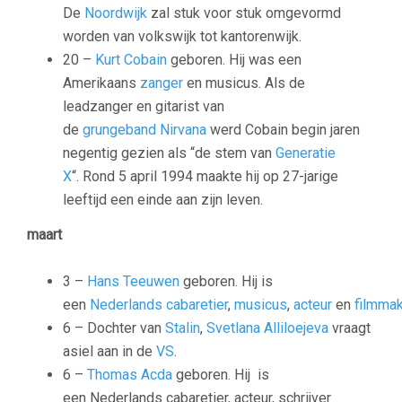
De
Noordwijk
zal stuk voor stuk omgevormd
worden van volkswijk tot kantorenwijk.
20 –
Kurt Cobain
geboren. Hij was een
Amerikaans
zanger
en musicus. Als de
leadzanger en gitarist van
de
grungeband
Nirvana
werd Cobain begin jaren
negentig gezien als “de stem van
Generatie
X
“.
Rond 5 april 1994 maakte hij op 27-jarige
leeftijd een einde aan zijn leven.
maart
3 –
Hans Teeuwen
geboren. Hij is
een
Nederlands
cabaretier
,
musicus
,
acteur
en
filmmak
6 – Dochter van
Stalin
,
Svetlana Alliloejeva
vraagt
asiel aan in de
VS
.
6 –
Thomas Acda
geboren. Hij is
een Nederlands cabaretier, acteur, schrijver