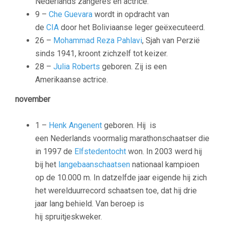
Nederlands zangeres en actrice.
9 –
Che Guevara
wordt in opdracht van
de
CIA
door het Boliviaanse leger geëxecuteerd.
26 –
Mohammad Reza Pahlavi
, Sjah van Perzië
sinds 1941, kroont zichzelf tot keizer.
28 –
Julia Roberts
geboren. Zij is een
Amerikaanse actrice.
november
1 –
Henk Angenent
geboren. Hij is
een Nederlands voormalig marathonschaatser die
in 1997 de
Elfstedentocht
won. In 2003 werd hij
bij het
langebaanschaatsen
nationaal kampioen
op de 10.000 m. In datzelfde jaar eigende hij zich
het werelduurrecord schaatsen toe, dat hij drie
jaar lang behield. Van beroep is
hij spruitjeskweker.