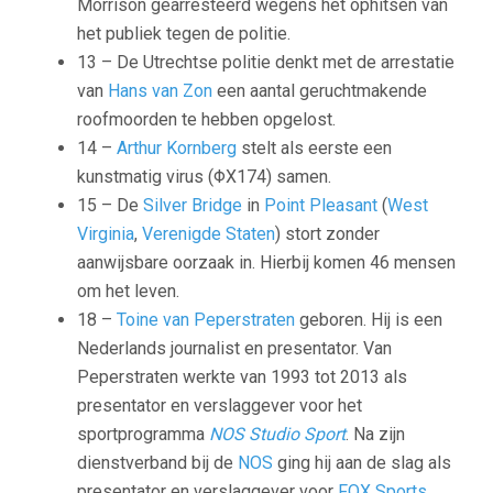
Morrison gearresteerd wegens het ophitsen van
het publiek tegen de politie.
13 – De Utrechtse politie denkt met de arrestatie
van
Hans van Zon
een aantal geruchtmakende
roofmoorden te hebben opgelost.
14 –
Arthur Kornberg
stelt als eerste een
kunstmatig virus (ΦX174) samen.
15 – De
Silver Bridge
in
Point Pleasant
(
West
Virginia
,
Verenigde Staten
) stort zonder
aanwijsbare oorzaak in. Hierbij komen 46 mensen
om het leven.
18 –
Toine van Peperstraten
geboren. Hij is een
Nederlands journalist en presentator. Van
Peperstraten werkte van 1993 tot 2013 als
presentator en verslaggever voor het
sportprogramma
NOS Studio Sport
. Na zijn
dienstverband bij de
NOS
ging hij aan de slag als
presentator en verslaggever voor
FOX Sports
,