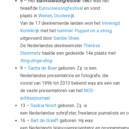
8 – Het
Eurovisiesongfestival 1967
was het
twaalfde
Eurovisiesongfestival
en vond
plaats in
Wenen
,
Oostenrijk
.
Van de 17 deelnemende landen won het
Verenigd
Koninkrijk
met het
nummer
Puppet on a string
,
uitgevoerd door
Sandie Shaw
.
De Nederlandse deelneemster
Thérèse
Steinmetz
haalde een gedeelde 14e plaats met
Ring-dinge-ding
.
9 –
Sacha de Boer
geboren. Zij is een
Nederlandse presentatrice en fotografe, die
vooral van 1996 tot 2013 bekend was als een van
de vaste presentatoren van het
NOS-
achtuurjournaal
.
13 –
Saskia Noort
geboren. Zij is
een Nederlandse schrijfster, freelance journaliste en 
16 –
Bart de Graaff
geboren. Hij was
een Nederlands televisiepresentator en programmama