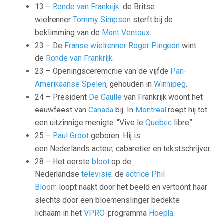
13 –
Ronde van Frankrijk
: de Britse
wielrenner
Tommy Simpson
sterft bij de
beklimming van de
Mont Ventoux
.
23 – De
Franse
wielrenner
Roger Pingeon
wint
de
Ronde van Frankrijk
.
23 – Openingsceremonie van de vijfde
Pan-
Amerikaanse Spelen
, gehouden in
Winnipeg
.
24 – President
De Gaulle
van Frankrijk woont het
eeuwfeest van
Canada
bij. In
Montreal
roept hij tot
een uitzinnige menigte: “Vive le
Quebec
libre”.
25 –
Paul Groot
geboren. Hij is
een Nederlands acteur, cabaretier en tekstschrijver.
28 – Het eerste
bloot
op de
Nederlandse
televisie
: de
actrice
Phil
Bloom
loopt naakt door het beeld en vertoont haar
slechts door een bloemenslinger bedekte
lichaam in het
VPRO
-programma
Hoepla
.