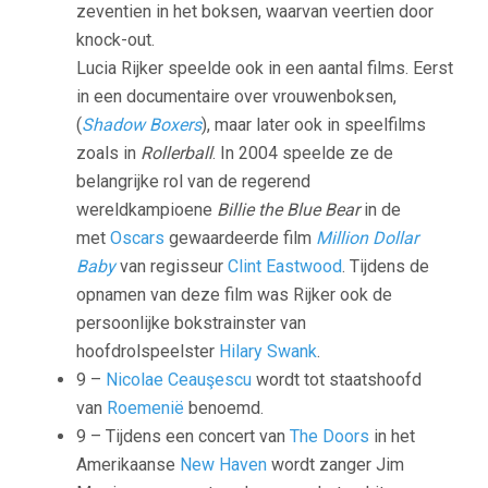
zeventien in het boksen, waarvan veertien door
knock-out.
Lucia Rijker speelde ook in een aantal films. Eerst
in een documentaire over vrouwenboksen,
(
Shadow Boxers
), maar later ook in speelfilms
zoals in
Rollerball
. In 2004 speelde ze de
belangrijke rol van de regerend
wereldkampioene
Billie the Blue Bear
in de
met
Oscars
gewaardeerde film
Million Dollar
Baby
van regisseur
Clint Eastwood
. Tijdens de
opnamen van deze film was Rijker ook de
persoonlijke bokstrainster van
hoofdrolspeelster
Hilary Swank
.
9 –
Nicolae Ceauşescu
wordt tot staatshoofd
van
Roemenië
benoemd.
9 – Tijdens een concert van
The Doors
in het
Amerikaanse
New Haven
wordt zanger Jim