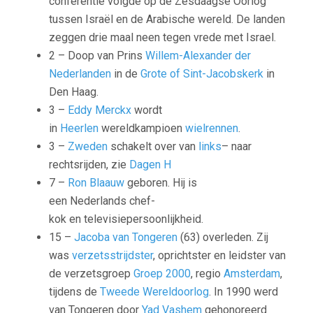
conferentie volgde op de Zesdaagse Oorlog
tussen Israël en de Arabische wereld. De landen
zeggen drie maal neen tegen vrede met Israel.
2 – Doop van Prins
Willem-Alexander der
Nederlanden
in de
Grote of Sint-Jacobskerk
in
Den Haag.
3 –
Eddy Merckx
wordt
in
Heerlen
wereldkampioen
wielrennen
.
3 –
Zweden
schakelt over van
links
– naar
rechtsrijden, zie
Dagen H
7 –
Ron Blaauw
geboren. Hij is
een Nederlands chef-
kok en televisiepersoonlijkheid.
15 –
Jacoba van Tongeren
(63) overleden. Zij
was
verzetsstrijdster
, oprichtster en leidster van
de verzetsgroep
Groep 2000
, regio
Amsterdam
,
tijdens de
Tweede Wereldoorlog
.
In 1990 werd
van Tongeren door
Yad Vashem
gehonoreerd