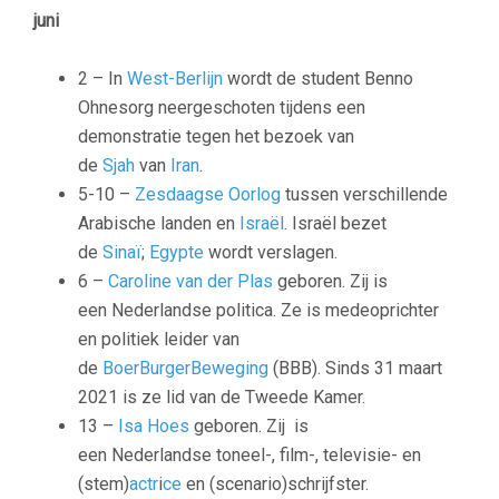
juni
2 – In
West-Berlijn
wordt de student Benno
Ohnesorg neergeschoten tijdens een
demonstratie tegen het bezoek van
de
Sjah
van
Iran
.
5-10 –
Zesdaagse Oorlog
tussen verschillende
Arabische landen en
Israël
. Israël bezet
de
Sinaï
;
Egypte
wordt verslagen.
6 –
Caroline van der Plas
geboren. Zij is
een Nederlandse politica. Ze is medeoprichter
en politiek leider van
de
BoerBurgerBeweging
(BBB). Sinds 31 maart
2021 is ze lid van de Tweede Kamer.
13 –
Isa Hoes
geboren. Zij is
een Nederlandse toneel-, film-, televisie- en
(stem)
actr
i
ce
en (scenario)schrijfster.