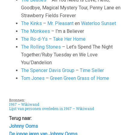
Goodbye, Magical Mystery Tour, Penny Lane en
Strawberry Fields Forever
The Kinks
–
Mr. Pleasant
en
Waterloo Sunset
The Monkees
– I’m a Believer
The Ro-d-Ys
–
Take Her Home
The Rolling Stones
– Let’s Spend The Night
Together/Ruby Tuesday en We Love
You/Dandelion
The Spencer Davis Group
–
Time Seller
Tom Jones
–
Green Green Grass of Home
Bronnen:
1967 – Wikiwand
Lijst van personen overleden in 1967 – Wikiwand
Terug naar:
Johnny Ooms
De jonge jaren van Johnny Ooms