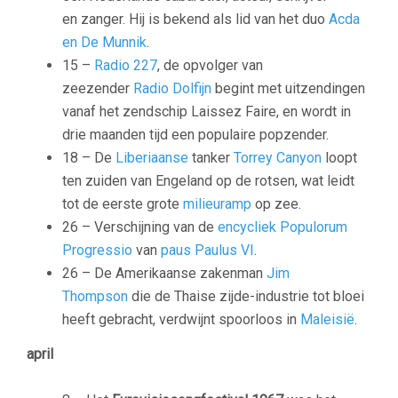
en zanger. Hij is bekend als lid van het duo
Acda
en De Munnik
.
15 –
Radio 227
, de opvolger van
zeezender
Radio Dolfijn
begint met uitzendingen
vanaf het zendschip Laissez Faire, en wordt in
drie maanden tijd een populaire popzender.
18 – De
Liberiaanse
tanker
Torrey Canyon
loopt
ten zuiden van Engeland op de rotsen, wat leidt
tot de eerste grote
milieuramp
op zee.
26 – Verschijning van de
encycliek
Populorum
Progressio
van
paus Paulus VI
.
26 – De Amerikaanse zakenman
Jim
Thompson
die de Thaise zijde-industrie tot bloei
heeft gebracht, verdwijnt spoorloos in
Maleisië
.
april