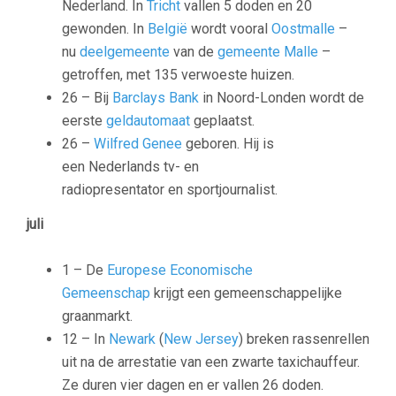
Nederland. In
Tricht
vallen 5 doden en 20
gewonden. In
België
wordt vooral
Oostmalle
–
nu
deelgemeente
van de
gemeente
Malle
–
getroffen, met 135 verwoeste huizen.
26 – Bij
Barclays Bank
in Noord-Londen wordt de
eerste
geldautomaat
geplaatst.
26 –
Wilfred Genee
geboren. Hij is
een Nederlands tv- en
radiopresentator en sportjournalist.
juli
1 – De
Europese Economische
Gemeenschap
krijgt een gemeenschappelijke
graanmarkt.
12 – In
Newark
(
New Jersey
) breken rassenrellen
uit na de arrestatie van een zwarte taxichauffeur.
Ze duren vier dagen en er vallen 26 doden.