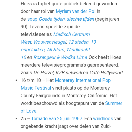
Hoes is bij het grote publiek bekend geworden
door haar rol van
Myriam van der Pol
in
de
soap
Goede tijden, slechte tijden
(begin jaren
90). Tevens speelde zij in de
televisieseries
Medisch Centrum
West
,
Vrouwenvleugel
,
12 steden, 13
ongelukken
,
All Stars
,
Windkracht
10
en
Rozengeur & Wodka Lime
. Ook heeft Hoes
meerdere televisieprogramma’s gepresenteerd,
zoals
De Horzel
,
KZB network
en
Café Hollywood
.
16 t/m 18 – Het
Monterey International Pop
Music Festival
vindt plaats op de Monterey
County Fairgrounds in Monterey, Californië. Het
wordt beschouwd als hoogtepunt van de
Summer
of Love
.
25 –
Tornado van 25 juni 1967
. Een
windhoos
van
ongekende kracht jaagt over delen van Zuid-