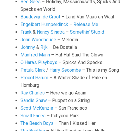
Bee Gees
– Holiday, Massachusetts, Spicks And
Specks en World
Boudewijn de Groot
– Land Van Maas en Waal
Engelbert Humperdinck
–
Release Me
Frank
&
Nancy Sinatra
–
Somethin’ Stupid
John Woodhouse
– Melodia
Johnny
&
Rijk
– De Bostella
Manfred Mann
– Ha! Ha! Said The Clown
O’Hara’s Playboys
– Spicks And Specks
Petula Clark
/
Harry Secombe
– This is my Song
Procol Harum
– A Whiter Shade of Pale en
Homburg
Ray Charles
– Here we go Again
Sandie Shaw
– Puppet on a String
Scott McKenzie
– San Francisco
Small Faces
– Itchycoo Park
The Beach Boys
– Then I Kissed Her
The Beatles
– All You Need is Love, Hello,