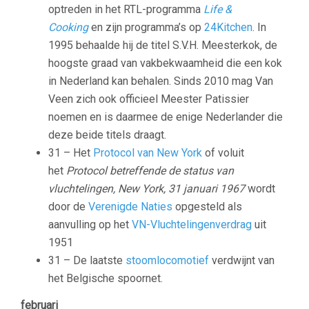
optreden in het RTL-programma
Life &
Cooking
en zijn programma’s op
24Kitchen
. In
1995 behaalde hij de titel S.V.H. Meesterkok, de
hoogste graad van vakbekwaamheid die een kok
in Nederland kan behalen. Sinds 2010 mag Van
Veen zich ook officieel Meester Patissier
noemen en is daarmee de enige Nederlander die
deze beide titels draagt.
31 – Het
Protocol van New York
of voluit
het
Protocol betreffende de status van
vluchtelingen, New York, 31 januari 1967
wordt
door de
Verenigde Naties
opgesteld als
aanvulling op het
VN-Vluchtelingenverdrag
uit
1951
31 – De laatste
stoomlocomotief
verdwijnt van
het Belgische spoornet.
februari