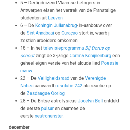
5 – Dertigduizend Vlaamse betogers in
Antwerpen eisen het vertrek van de Franstalige
studenten uit
Leuven
.
6 – De
Koningin Julianabrug
-in-aanbouw over
de
Sint Annabaai
op
Curaçao
stort in, waarbij
zestien arbeiders omkomen.
18 – In het
televisieprogramma
Bij Dorus op
schoot
zingt de 3-jarige
Corrina Konijnenburg
een
geheel eigen versie van het aloude lied
Poessie
mauw
.
22 – De
Veiligheidsraad
van de
Verenigde
Naties
aanvaardt
resolutie 242
als reactie op
de
Zesdaagse Oorlog
.
28 – De Britse astrofysicus
Jocelyn Bell
ontdekt
de eerste
pulsar
en daarmee de
eerste
neutronenster
.
december