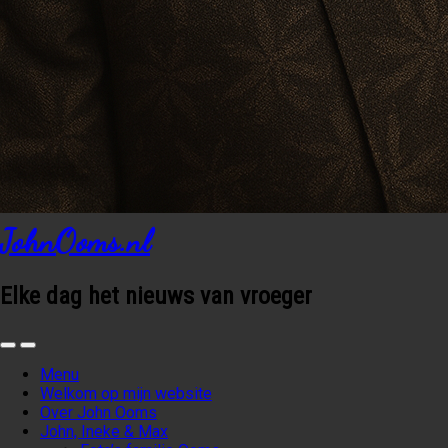
JohnOoms.nl
Elke dag het nieuws van vroeger
Menu
Welkom op mijn website
Over John Ooms
John, Ineke & Max