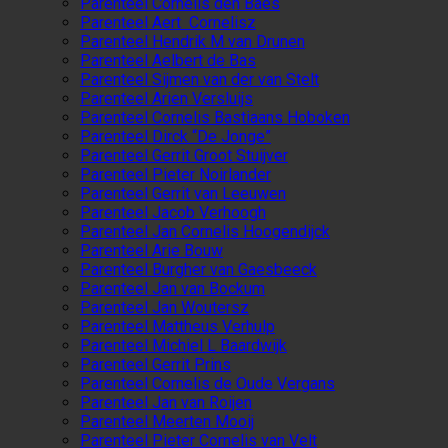
Parenteel Cornelis den Baes
Parenteel Aert Cornelisz
Parenteel Hendrik M van Drunen
Parenteel Aelbert de Bas
Parenteel Sijmen van der van Stelt
Parenteel Arien Versluijs
Parenteel Cornelis Bastiaans Hoboken
Parenteel Dirck “De Jonge”
Parenteel Gerrit Groot Stuijver
Parenteel Pieter Noirlander
Parenteel Gerrit van Leeuwen
Parenteel Jacob Verhoogh
Parenteel Jan Cornelis Hoogendijck
Parenteel Arie Bouw
Parenteel Burgher van Gaesbeeck
Parenteel Jan van Bockum
Parenteel Jan Woutersz
Parenteel Mattheus Verhulp
Parenteel Michiel L Baardwijk
Parenteel Gerrit Prins
Parenteel Cornelis de Oude Vergans
Parenteel Jan van Roijen
Parenteel Meerten Mooij
Parenteel Pieter Cornelis van Velt