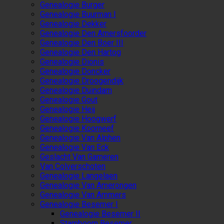
Genealogie Burger
Genealogie Buurman I
Genealogie Dekker
Genealogie Den Amersfoorder
Genealogie Den Boer III
Genealogie Den Hartog
Genealogie Dionis
Genealogie Doncker
Genealogie Droogendijk
Genealogie Duindam
Genealogie Gout
Genealogie Heij
Genealogie Hoogwerf
Genealogie Koorneef
Genealogie Van Alphen
Genealogie Van Eck
Geslacht Van Gameren
Van Colverschoten
Genealogie Langelaen
Genealogie Van Amerongen
Genealogie Van Ammers
Genealogie Besemer I
Genealogie Besemer II
Stamboom Besemer