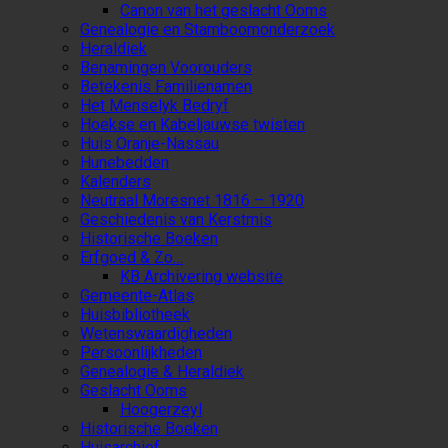
Canon van het geslacht Ooms
Genealogie en Stamboomonderzoek
Heraldiek
Benamingen Voorouders
Betekenis Familienamen
Het Menselyk Bedryf
Hoekse en Kabeljauwse twisten
Huis Oranje-Nassau
Hunebedden
Kalenders
Neutraal Moresnet 1816 – 1920
Geschiedenis van Kerstmis
Historische Boeken
Erfgoed & Zo…
KB Archivering website
Gemeente-Atlas
Huisbibliotheek
Wetenswaardigheden
Persoonlijkheden
Genealogie & Heraldiek
Geslacht Ooms
Hoogerzeyl
Historische Boeken
Huisarchief