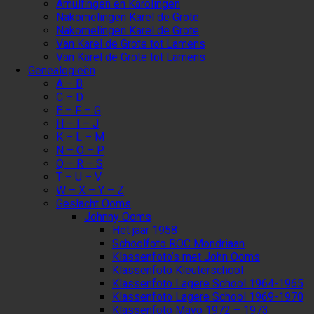
Arnulfingen en Karolingen
Nakomelingen Karel de Grote
Nakomelingen Karel de Grote
Van Karel de Grote tot Lamens
Van Karel de Grote tot Lamens
Genealogieën
A – B
C – D
E – F – G
H – I – J
K – L – M
N – O – P
Q – R – S
T – U – V
W – X – Y – Z
Geslacht Ooms
Johnny Ooms
Het jaar 1958
Schoolfoto ROC Mondriaan
Klassenfoto’s met John Ooms
Klassenfoto Kleuterschool
Klassenfoto Lagere School 1964-1965
Klassenfoto Lagere School 1969-1970
Klassenfoto Mavo 1972 – 1973