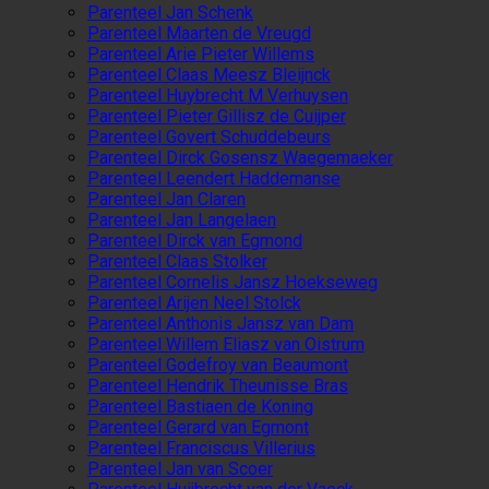
Parenteel Jan Schenk
Parenteel Maarten de Vreugd
Parenteel Arie Pieter Willems
Parenteel Claas Meesz Bleijnck
Parenteel Huybrecht M Verhuysen
Parenteel Pieter Gillisz de Cuijper
Parenteel Govert Schuddebeurs
Parenteel Dirck Gosensz Waegemaeker
Parenteel Leendert Haddemanse
Parenteel Jan Claren
Parenteel Jan Langelaen
Parenteel Dirck van Egmond
Parenteel Claas Stolker
Parenteel Cornelis Jansz Hoekseweg
Parenteel Arijen Neel Stolck
Parenteel Anthonis Jansz van Dam
Parenteel Willem Eliasz van Oistrum
Parenteel Godefroy van Beaumont
Parenteel Hendrik Theunisse Bras
Parenteel Bastiaen de Koning
Parenteel Gerard van Egmont
Parenteel Franciscus Villerius
Parenteel Jan van Scoer