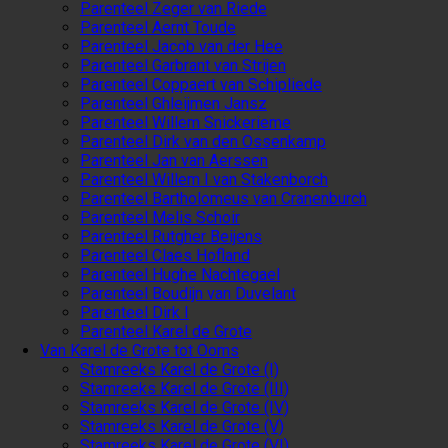
Parenteel Zeger van Riede
Parenteel Aernt Toude
Parenteel Jacob van der Hee
Parenteel Garbrant van Strijen
Parenteel Coppaert van Schipliede
Parenteel Ghleijmen Jansz
Parenteel Willem Snickerieme
Parenteel Dirk van den Ossenkamp
Parenteel Jan van Aerssen
Parenteel Willem I van Stakenborch
Parenteel Bartholomeus van Cranenburch
Parenteel Melis Schoir
Parenteel Rutgher Beijens
Parenteel Claes Hofland
Parenteel Hughe Nachtegael
Parenteel Boudijn van Duvelant
Parenteel Dirk I
Parenteel Karel de Grote
Van Karel de Grote tot Ooms
Stamreeks Karel de Grote (I)
Stamreeks Karel de Grote (III)
Stamreeks Karel de Grote (IV)
Stamreeks Karel de Grote (V)
Stamreeks Karel de Grote (VI)