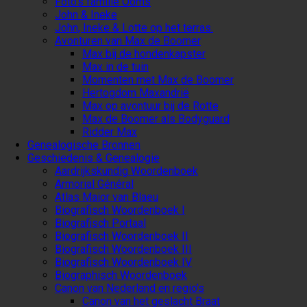
Foto’s familie Ooms
John & Ineke
John, Ineke & Lotte op het terras.
Avonturen van Max de Boomer
Max bij de hondenkapster
Max in de tuin
Momenten met Max de Boomer
Hertogdom Maxandrië
Max op avontuur bij de Rotte
Max de Boomer als Bodyguard
Ridder Max
Genealogische Bronnen
Geschiedenis & Genealogie
Aardrijkskundig Woordenboek
Armorial Général
Atlas Maior van Blaeu
Biografisch Woordenboek I
Biografisch Portaal
Biografisch Woordenboek II
Biografisch Woordenboek III
Biografisch Woordenboek IV
Biographisch Woordenboek
Canon van Nederland en regio’s
Canon van het geslacht Braat