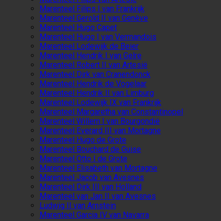
Marenteel Filips I van Frankrijk
Marenteel Gerold II van Genève
Marenteel Hugo Capet
Marenteel Hugo I van Vermandois
Marenteel Lodewijk de Beier
Marenteel Hendrik I van Gelre
Marenteel Robert II van Artesië
Marenteel Dirk van Cranendonck
Marenteel Hendrik de Vogelaar
Marenteel Hendrik II van Limburg
Marenteel Lodewijk IX van Frankrijk
Marenteel Margaretha van Constantinopel
Marenteel Willem I van Bourgondië
Marenteel Everard III van Mortagne
Marenteel Hugo de Grote
Marenteel Bouchard de Guise
Marenteel Otto I de Grote
Marenteel Elisabeth van Mortagne
Marenteel Jacob van Avesnes
Marenteel Dirk III van Holland
Marenteel van Jan II van Avesnes
Ludwig II van Arnstein
Marenteel Garcia IV van Navarra