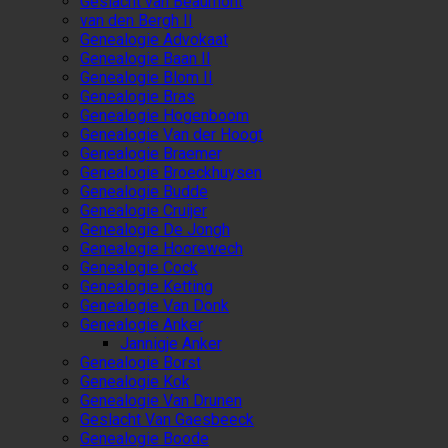
Geslacht van Beaumont
van den Bergh II
Genealogie Advokaat
Genealogie Baan II
Genealogie Blom II
Genealogie Bras
Genealogie Hogenboom
Genealogie Van der Hoogt
Genealogie Braemer
Genealogie Broeckhuysen
Genealogie Budde
Genealogie Cruijer
Genealogie De Jongh
Genealogie Hoorewech
Genealogie Cock
Genealogie Ketting
Genealogie Van Donk
Genealogie Anker
Jannigje Anker
Genealogie Borst
Genealogie Kok
Genealogie Van Drunen
Geslacht Van Gaesbeeck
Genealogie Boode