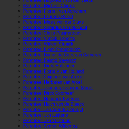
Parenteel Huijbrecht van der Vaeck
Parenteel Michiel Claesz
Parenteel Floris I van Adrichem
Parenteel Laurens Roest
Parenteel Mees van der Sluys
Parenteel Gerardus van Buchout
Parenteel Cleijs Pruijmstraet
Parenteel Vranck Lenerts
Parenteel Willem Struijck
Parenteel B van Cranenburch
Parenteel Daniel de Cock van Gameren
Parenteel Eeland Beyensz
Parenteel Dirck Hollander
Parenteel Floris V van Holland
Parenteel Ghijsbert van Arckel
Parenteel Herbaren van Arkel
Parenteel Jacques François Moret
Parenteel Dirck Coorneef
Parenteel Hendrick Braemer
Parenteel Huich van de Blaeck
Parenteel Jan Arendsz Spruyt
Parenteel Jan Luijtens
Parenteel Jan Verstoup
Parenteel Symon Willemsz