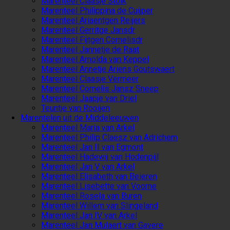
Marenteel Claasje Stolk
Marenteel Philippina de Cuijper
Marenteel Ariaentgen Reijers
Marenteel Gerritge Jansdr
Marenteel Fijtgen Cornelisdr
Marenteel Jannetje de Raat
Marenteel Arnolda van Keppel
Marenteel Annetje Ariens Goutswaert
Marenteel Claasje Vermeer
Marenteel Cornelis Jansz Sneep
Marenteel Jaapje van Driel
Teuntje van Rooijen
Marentelen uit de Middeleeuwen
Marenteel Maria van Arkel
Marenteel Philip Claesz van Adrichem
Marenteel Jan II van Egmont
Marenteel Hadewij van Hodenpijl
Marenteel Jan V van Arkel
Marenteel Elisabeth van Beieren
Marenteel Lisebette van Voorne
Marenteel Rosela van Buren
Marenteel Willem van Slingeland
Marenteel Jan IV van Arkel
Marenteel Jan Mulaert van Gavere