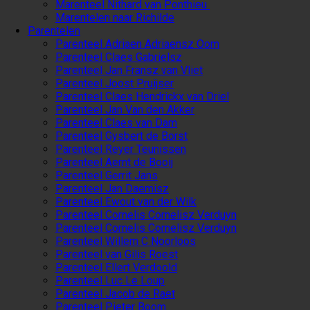
Marenteel Nithard van Ponthieu
Marentelen naar Richilde
Parentelen
Parenteel Adriaen Adriaensz Oom
Parenteel Claes Gabrielsz
Parenteel Jan Fransz van Vliet
Parenteel Joost Pruijser
Parenteel Claes Hendrickx van Driel
Parenteel Jan Van den Akker
Parenteel Claes van Dam
Parenteel Gysbert de Borst
Parenteel Reyer Teunissen
Parenteel Aernt de Booij
Parenteel Gerrit Jans
Parenteel Jan Daemisz
Parenteel Ewout van der Wilk
Parenteel Cornelis Cornelisz Verduyn
Parenteel Cornelis Cornelisz Verduyn
Parenteel Willem C Noorloos
Parenteel van Gilis Roest
Parenteel Ellert Verdoold
Parenteel Luc Le Loup
Parenteel Jacob de Raet
Parenteel Pieter Boom