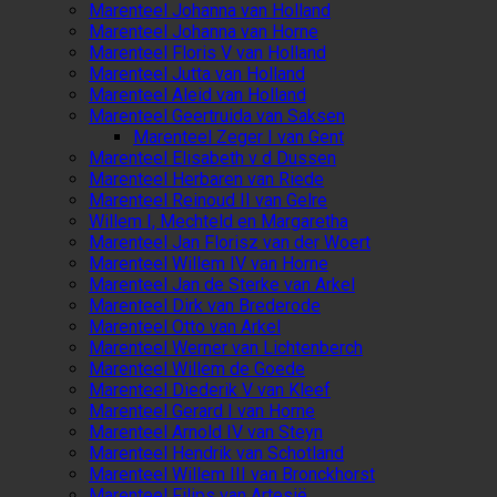
Marenteel Johanna van Holland
Marenteel Johanna van Horne
Marenteel Floris V van Holland
Marenteel Jutta van Holland
Marenteel Aleid van Holland
Marenteel Geertruida van Saksen
Marenteel Zeger I van Gent
Marenteel Elisabeth v d Dussen
Marenteel Herbaren van Riede
Marenteel Reinoud II van Gelre
Willem I, Mechteld en Margaretha
Marenteel Jan Florisz van der Woert
Marenteel Willem IV van Horne
Marenteel Jan de Sterke van Arkel
Marenteel Dirk van Brederode
Marenteel Otto van Arkel
Marenteel Werner van Lichtenberch
Marenteel Willem de Goede
Marenteel Diederik V van Kleef
Marenteel Gerard I van Horne
Marenteel Arnold IV van Steyn
Marenteel Hendrik van Schotland
Marenteel Willem III van Bronckhorst
Marenteel Filips van Artesië