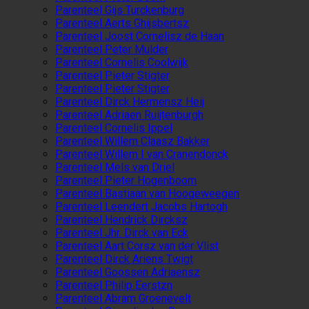
Parenteel Gijs Turckenburg
Parenteel Aerts Ghijsbertsz
Parenteel Joost Cornelisz de Haan
Parenteel Peter Mulder
Parenteel Cornelis Coolwijk
Parenteel Pieter Stigter
Parenteel Pieter Stigter
Parenteel Dirck Hermensz Heij
Parenteel Adriaen Ruijtenburgh
Parenteel Cornelis Ippel
Parenteel Willem Claasz Bakker
Parenteel Willem I van Cranendonck
Parenteel Mels van Driel
Parenteel Pieter Hogenboom
Parenteel Bastiaan van Hoogeweegen
Parenteel Leendert Jacobs Hartogh
Parenteel Hendrick Dircksz
Parenteel Jhr. Dirck van Eck
Parenteel Aart Corsz van der Vlist
Parenteel Dirck Ariens Twigt
Parenteel Goossen Adriaensz
Parenteel Philip Eerstzn
Parenteel Abram Groenevelt