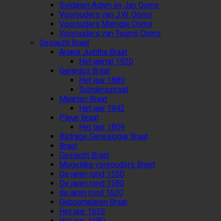
Soldaten Adam en Jan Ooms
Voorouders van J.W. Ooms
Voorouders Marrigje Ooms
Voorouders van Teunis Ooms
Geslacht Braat
Ariana Juditha Braat
Het jaartal 1920
Gerardus Braat
Het jaar 1880
Tuindersstraat
Maarten Braat
Het jaar 1842
Pleun Braat
Het jaar 1809
Bijdrage Genealogie Braat
Braet
Geslacht Braat
Mogelijke voorouders Braet
De jaren rond 1550
De jaren rond 1580
de jaren rond 1620
Geboortejaren Braat
Het jaar 1655
Het jaar 1680