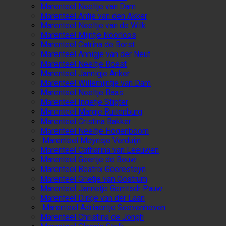
Marenteel Neeltje van Dam
Marenteel Antje van den Akker
Marenteel Neeltje van de Wilk
Marenteel Mijntje Noorloos
Marenteel Catrina de Borst
Marenteel Annigje van der Neut
Marenteel Neeltje Roest
Marenteel Jannigje Anker
Marenteel Willemijntje van Dam
Marenteel Neeltje Baas
Marenteel Ingetje Stigter
Marenteel Margje Ruitenburg
Marenteel Cristina Bakker
Marenteel Neeltje Hogenboom
Marenteel Meynsje Verduijn
Marenteel Catharina van Leeuwen
Marenteel Geertje de Bouw
Marenteel Beatrix Geeresteyn
Marenteel Grietje van Oostrum
Marenteel Jannetje Gerritsdr Pauw
Marenteel Dirkje van der Laan
Marenteel Adriaentje Seevenhoven
Marenteel Christina de Jongh