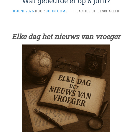
Wat gebeurde er op 8 juni?
VOOR
8 JUNI 2026
DOOR
JOHN OOMS
·
REACTIES UITGESCHAKELD
WAT
GEBEU
ER
OP
Elke dag het nieuws van vroeger
8
JUNI?