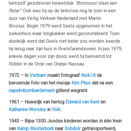
hemzelf geschreven toneelstuk
“Bromsnor slaat een
flater”
. Ook was hij op de televisie nog te zien in een
quiz van Veilig Verkeer Nederland met Martin
Brozius. Begin 1979 werd Geels opgenomen in het
ziekenhuis waar longkanker werd geconstateerd. Toen
duidelijk werd dat Geels niet beter zou worden, keerde
hij terug naar zijn huis in Roelofarendsveen. In juni 1979,
enkele dagen voor zijn dood, werd hij benoemd tot
Ridder in de Orde van Oranje-Nassau.
1972 – In
Vietnam
maakt fotograaf
Nick Ut
de
beroemde foto van het meisje
Kim Phuc
dat na een
napalmbombardement
gillend wegrent.
1961 – Huwelijk van hertog
Edward van Kent
en
Katharine Worsley
in
York
.
1943 – Bijna 1300 Joodse kinderen worden in één trein
van
Kamp Westerbork
naar
Sobibór
getransporteerd,