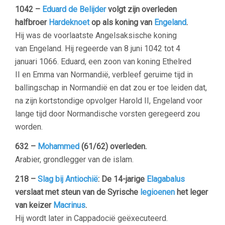
1042 –
Eduard de Belijder
volgt zijn overleden
halfbroer
Hardeknoet
op als koning van
Engeland
.
Hij was de voorlaatste Angelsaksische koning
van Engeland. Hij regeerde van 8 juni 1042 tot 4
januari 1066. Eduard, een zoon van koning Ethelred
II
en
Emma van Normandië
, verbleef geruime tijd in
ballingschap in
Normandië
en dat zou er toe leiden dat,
na zijn kortstondige opvolger
Harold II
, Engeland voor
lange tijd door Normandische vorsten geregeerd zou
worden.
632 –
Mohammed
(61/62) overleden.
Arabier, grondlegger van de islam.
218 –
Slag bij Antiochië
: De 14-jarige
Elagabalus
verslaat met steun van de Syrische
legioenen
het leger
van keizer
Macrinus
.
Hij wordt later in Cappadocië geëxecuteerd.