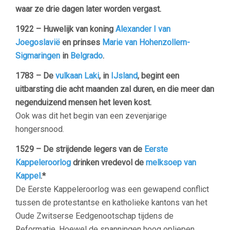
waar ze drie dagen later worden vergast.
1922 – Huwelijk van koning
Alexander I van
Joegoslavië
en prinses
Marie van Hohenzollern-
Sigmaringen
in
Belgrado
.
1783 – De
vulkaan
Laki
, in
IJsland
, begint een
uitbarsting die acht maanden zal duren, en die meer dan
negenduizend mensen het leven kost.
Ook was dit het begin van een zevenjarige
hongersnood.
1529 – De strijdende legers van de
Eerste
Kappeleroorlog
drinken vredevol de
melksoep van
Kappel
.*
De Eerste Kappeleroorlog was een gewapend conflict
tussen de protestantse en katholieke kantons van het
Oude Zwitserse Eedgenootschap tijdens de
Reformatie. Hoewel de spanningen hoog opliepen,