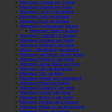
Marenteel Johanna van Holland
Marenteel Johanna van Horne
Marenteel Floris V van Holland
Marenteel Jutta van Holland
Marenteel Aleid van Holland
Marenteel Geertruida van Saksen
Marenteel Zeger I van Gent
Marenteel Elisabeth v d Dussen
Marenteel Herbaren van Riede
Marenteel Reinoud II van Gelre
Willem I, Mechteld en Margaretha
Marenteel Jan Florisz van der Woert
Marenteel Willem IV van Horne
Marenteel Jan de Sterke van Arkel
Marenteel Dirk van Brederode
Marenteel Otto van Arkel
Marenteel Werner van Lichtenberch
Marenteel Willem de Goede
Marenteel Diederik V van Kleef
Marenteel Gerard I van Horne
Marenteel Arnold IV van Steyn
Marenteel Hendrik van Schotland
Marenteel Willem III van Bronckhorst
Marenteel Filips van Artesië