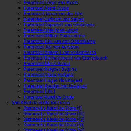
Parenteel Zeger van Riede
Parenteel Aernt Toude
Parenteel Jacob van der Hee
Parenteel Garbrant van Strijen
Parenteel Coppaert van Schipliede
Parenteel Ghleijmen Jansz
Parenteel Willem Snickerieme
Parenteel Dirk van den Ossenkamp
Parenteel Jan van Aerssen
Parenteel Willem I van Stakenborch
Parenteel Bartholomeus van Cranenburch
Parenteel Melis Schoir
Parenteel Rutgher Beijens
Parenteel Claes Hofland
Parenteel Hughe Nachtegael
Parenteel Boudijn van Duvelant
Parenteel Dirk I
Parenteel Karel de Grote
Van Karel de Grote tot Ooms
Stamreeks Karel de Grote (I)
Stamreeks Karel de Grote (III)
Stamreeks Karel de Grote (IV)
Stamreeks Karel de Grote (V)
Stamreeks Karel de Grote (VI)