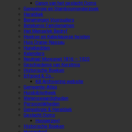
Canon van het geslacht Ooms
Genealogie en Stamboomonderzoek
Heraldiek
Benamingen Voorouders
Betekenis Familienamen
Het Menselyk Bedryf
Hoekse en Kabeljauwse twisten
Huis Oranje-Nassau
Hunebedden
Kalenders
Neutraal Moresnet 1816 – 1920
Geschiedenis van Kerstmis
Historische Boeken
Erfgoed & Zo…
KB Archivering website
Gemeente-Atlas
Huisbibliotheek
Wetenswaardigheden
Persoonlijkheden
Genealogie & Heraldiek
Geslacht Ooms
Hoogerzeyl
Historische Boeken
Huisarchief