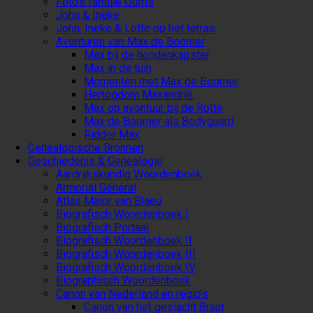
Foto’s familie Ooms
John & Ineke
John, Ineke & Lotte op het terras.
Avonturen van Max de Boomer
Max bij de hondenkapster
Max in de tuin
Momenten met Max de Boomer
Hertogdom Maxandrië
Max op avontuur bij de Rotte
Max de Boomer als Bodyguard
Ridder Max
Genealogische Bronnen
Geschiedenis & Genealogie
Aardrijkskundig Woordenboek
Armorial Général
Atlas Maior van Blaeu
Biografisch Woordenboek I
Biografisch Portaal
Biografisch Woordenboek II
Biografisch Woordenboek III
Biografisch Woordenboek IV
Biographisch Woordenboek
Canon van Nederland en regio’s
Canon van het geslacht Braat