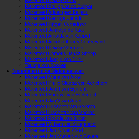
Marenteel Claasje Stolk
Marenteel Philippina de Cuijper
Marenteel Ariaentgen Reijers
Marenteel Gerritge Jansdr
Marenteel Fijtgen Cornelisdr
Marenteel Jannetje de Raat
Marenteel Arnolda van Keppel
Marenteel Annetje Ariens Goutswaert
Marenteel Claasje Vermeer
Marenteel Cornelis Jansz Sneep
Marenteel Jaapje van Driel
Teuntje van Rooijen
Marentelen uit de Middeleeuwen
Marenteel Maria van Arkel
Marenteel Philip Claesz van Adrichem
Marenteel Jan II van Egmont
Marenteel Hadewij van Hodenpijl
Marenteel Jan V van Arkel
Marenteel Elisabeth van Beieren
Marenteel Lisebette van Voorne
Marenteel Rosela van Buren
Marenteel Willem van Slingeland
Marenteel Jan IV van Arkel
Marenteel Jan Mulaert van Gavere