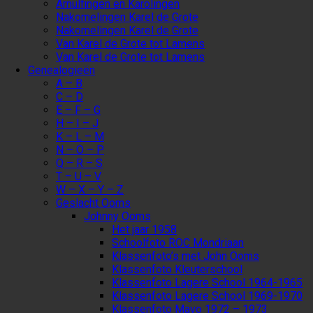
Arnulfingen en Karolingen
Nakomelingen Karel de Grote
Nakomelingen Karel de Grote
Van Karel de Grote tot Lamens
Van Karel de Grote tot Lamens
Genealogieën
A – B
C – D
E – F – G
H – I – J
K – L – M
N – O – P
Q – R – S
T – U – V
W – X – Y – Z
Geslacht Ooms
Johnny Ooms
Het jaar 1958
Schoolfoto ROC Mondriaan
Klassenfoto’s met John Ooms
Klassenfoto Kleuterschool
Klassenfoto Lagere School 1964-1965
Klassenfoto Lagere School 1969-1970
Klassenfoto Mavo 1972 – 1973