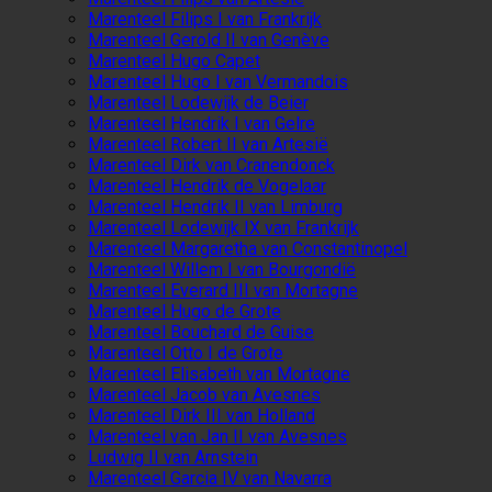
Marenteel Filips I van Frankrijk
Marenteel Gerold II van Genève
Marenteel Hugo Capet
Marenteel Hugo I van Vermandois
Marenteel Lodewijk de Beier
Marenteel Hendrik I van Gelre
Marenteel Robert II van Artesië
Marenteel Dirk van Cranendonck
Marenteel Hendrik de Vogelaar
Marenteel Hendrik II van Limburg
Marenteel Lodewijk IX van Frankrijk
Marenteel Margaretha van Constantinopel
Marenteel Willem I van Bourgondië
Marenteel Everard III van Mortagne
Marenteel Hugo de Grote
Marenteel Bouchard de Guise
Marenteel Otto I de Grote
Marenteel Elisabeth van Mortagne
Marenteel Jacob van Avesnes
Marenteel Dirk III van Holland
Marenteel van Jan II van Avesnes
Ludwig II van Arnstein
Marenteel Garcia IV van Navarra