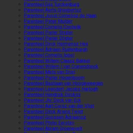
Parenteel Gijs Turckenburg
Parenteel Aerts Ghijsbertsz
Parenteel Joost Cornelisz de Haan
Parenteel Peter Mulder
Parenteel Cornelis Coolwijk
Parenteel Pieter Stigter
Parenteel Pieter Stigter
Parenteel Dirck Hermensz Heij
Parenteel Adriaen Ruijtenburgh
Parenteel Cornelis Ippel
Parenteel Willem Claasz Bakker
Parenteel Willem I van Cranendonck
Parenteel Mels van Driel
Parenteel Pieter Hogenboom
Parenteel Bastiaan van Hoogeweegen
Parenteel Leendert Jacobs Hartogh
Parenteel Hendrick Dircksz
Parenteel Jhr. Dirck van Eck
Parenteel Aart Corsz van der Vlist
Parenteel Dirck Ariens Twigt
Parenteel Goossen Adriaensz
Parenteel Philip Eerstzn
Parenteel Abram Groenevelt