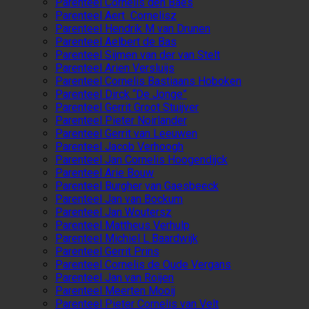
Parenteel Cornelis den Baes
Parenteel Aert Cornelisz
Parenteel Hendrik M van Drunen
Parenteel Aelbert de Bas
Parenteel Sijmen van der van Stelt
Parenteel Arien Versluijs
Parenteel Cornelis Bastiaans Hoboken
Parenteel Dirck “De Jonge”
Parenteel Gerrit Groot Stuijver
Parenteel Pieter Noirlander
Parenteel Gerrit van Leeuwen
Parenteel Jacob Verhoogh
Parenteel Jan Cornelis Hoogendijck
Parenteel Arie Bouw
Parenteel Burgher van Gaesbeeck
Parenteel Jan van Bockum
Parenteel Jan Woutersz
Parenteel Mattheus Verhulp
Parenteel Michiel L Baardwijk
Parenteel Gerrit Prins
Parenteel Cornelis de Oude Vergans
Parenteel Jan van Roijen
Parenteel Meerten Mooij
Parenteel Pieter Cornelis van Velt