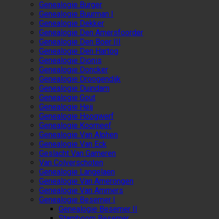
Genealogie Burger
Genealogie Buurman I
Genealogie Dekker
Genealogie Den Amersfoorder
Genealogie Den Boer III
Genealogie Den Hartog
Genealogie Dionis
Genealogie Doncker
Genealogie Droogendijk
Genealogie Duindam
Genealogie Gout
Genealogie Heij
Genealogie Hoogwerf
Genealogie Koorneef
Genealogie Van Alphen
Genealogie Van Eck
Geslacht Van Gameren
Van Colverschoten
Genealogie Langelaen
Genealogie Van Amerongen
Genealogie Van Ammers
Genealogie Besemer I
Genealogie Besemer II
Stamboom Besemer