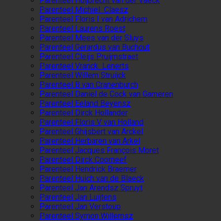
Parenteel Huijbrecht van der Vaeck
Parenteel Michiel Claesz
Parenteel Floris I van Adrichem
Parenteel Laurens Roest
Parenteel Mees van der Sluys
Parenteel Gerardus van Buchout
Parenteel Cleijs Pruijmstraet
Parenteel Vranck Lenerts
Parenteel Willem Struijck
Parenteel B van Cranenburch
Parenteel Daniel de Cock van Gameren
Parenteel Eeland Beyensz
Parenteel Dirck Hollander
Parenteel Floris V van Holland
Parenteel Ghijsbert van Arckel
Parenteel Herbaren van Arkel
Parenteel Jacques François Moret
Parenteel Dirck Coorneef
Parenteel Hendrick Braemer
Parenteel Huich van de Blaeck
Parenteel Jan Arendsz Spruyt
Parenteel Jan Luijtens
Parenteel Jan Verstoup
Parenteel Symon Willemsz