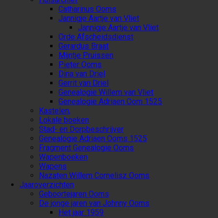
Catharinus Ooms
Jannigje Aartje van Vliet
Jannigje Aartje van Vliet
Orde Afscheidsdienst
Gerardus Braat
Mijntje Pruissen
Pieter Ooms
Dina van Driel
Gerrit van Driel
Genealogie Willem van Vliet
Genealogie Adriaen Oom 1525
Kastelen,
Lokale boeken
Stad- en Dorpbeschrijver
Genealogie Adriaen Ooms 1525
Fragment Genealogie Ooms
Wapenboeken
Wapens
Nazaten Willem Cornelisz Ooms
Jaaroverzichten
Geboortejaren Ooms
De jonge jaren van Johnny Ooms
Het jaar 1959