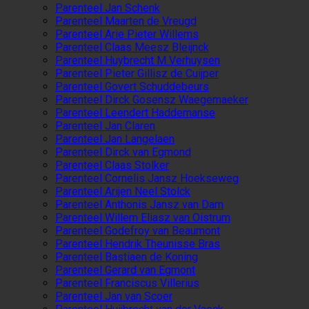
Parenteel Jan Schenk
Parenteel Maarten de Vreugd
Parenteel Arie Pieter Willems
Parenteel Claas Meesz Bleijnck
Parenteel Huybrecht M Verhuysen
Parenteel Pieter Gillisz de Cuijper
Parenteel Govert Schuddebeurs
Parenteel Dirck Gosensz Waegemaeker
Parenteel Leendert Haddemanse
Parenteel Jan Claren
Parenteel Jan Langelaen
Parenteel Dirck van Egmond
Parenteel Claas Stolker
Parenteel Cornelis Jansz Hoekseweg
Parenteel Arijen Neel Stolck
Parenteel Anthonis Jansz van Dam
Parenteel Willem Eliasz van Oistrum
Parenteel Godefroy van Beaumont
Parenteel Hendrik Theunisse Bras
Parenteel Bastiaen de Koning
Parenteel Gerard van Egmont
Parenteel Franciscus Villerius
Parenteel Jan van Scoer