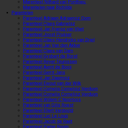
Marenteel Nithard van Ponthieu
Marentelen naar Richilde
Parentelen
Parenteel Adriaen Adriaensz Oom
Parenteel Claes Gabrielsz
Parenteel Jan Fransz van Vliet
Parenteel Joost Pruijser
Parenteel Claes Hendrickx van Driel
Parenteel Jan Van den Akker
Parenteel Claes van Dam
Parenteel Gysbert de Borst
Parenteel Reyer Teunissen
Parenteel Aernt de Booij
Parenteel Gerrit Jans
Parenteel Jan Daemisz
Parenteel Ewout van der Wilk
Parenteel Cornelis Cornelisz Verduyn
Parenteel Cornelis Cornelisz Verduyn
Parenteel Willem C Noorloos
Parenteel van Gilis Roest
Parenteel Ellert Verdoold
Parenteel Luc Le Loup
Parenteel Jacob de Raet
Parenteel Pieter Boom