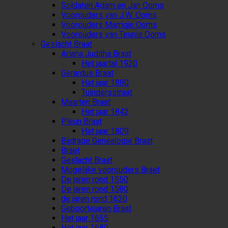
Soldaten Adam en Jan Ooms
Voorouders van J.W. Ooms
Voorouders Marrigje Ooms
Voorouders van Teunis Ooms
Geslacht Braat
Ariana Juditha Braat
Het jaartal 1920
Gerardus Braat
Het jaar 1880
Tuindersstraat
Maarten Braat
Het jaar 1842
Pleun Braat
Het jaar 1809
Bijdrage Genealogie Braat
Braet
Geslacht Braat
Mogelijke voorouders Braet
De jaren rond 1550
De jaren rond 1580
de jaren rond 1620
Geboortejaren Braat
Het jaar 1655
Het jaar 1680