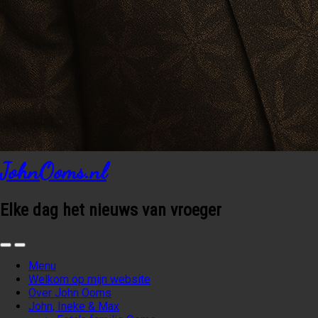
JohnOoms.nl
Elke dag het nieuws van vroeger
Menu
Welkom op mijn website
Over John Ooms
John, Ineke & Max