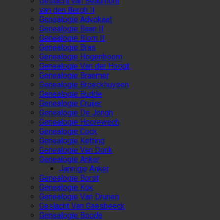
Geslacht van Beaumont
van den Bergh II
Genealogie Advokaat
Genealogie Baan II
Genealogie Blom II
Genealogie Bras
Genealogie Hogenboom
Genealogie Van der Hoogt
Genealogie Braemer
Genealogie Broeckhuysen
Genealogie Budde
Genealogie Cruijer
Genealogie De Jongh
Genealogie Hoorewech
Genealogie Cock
Genealogie Ketting
Genealogie Van Donk
Genealogie Anker
Jannigje Anker
Genealogie Borst
Genealogie Kok
Genealogie Van Drunen
Geslacht Van Gaesbeeck
Genealogie Boode