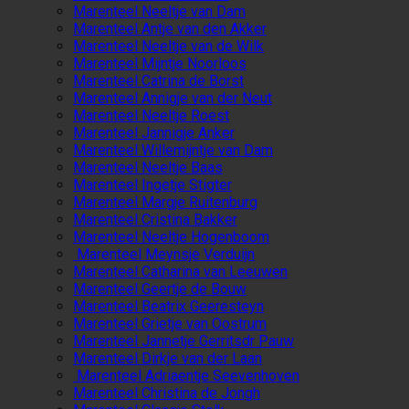
Marenteel Neeltje van Dam
Marenteel Antje van den Akker
Marenteel Neeltje van de Wilk
Marenteel Mijntje Noorloos
Marenteel Catrina de Borst
Marenteel Annigje van der Neut
Marenteel Neeltje Roest
Marenteel Jannigje Anker
Marenteel Willemijntje van Dam
Marenteel Neeltje Baas
Marenteel Ingetje Stigter
Marenteel Margje Ruitenburg
Marenteel Cristina Bakker
Marenteel Neeltje Hogenboom
Marenteel Meynsje Verduijn
Marenteel Catharina van Leeuwen
Marenteel Geertje de Bouw
Marenteel Beatrix Geeresteyn
Marenteel Grietje van Oostrum
Marenteel Jannetje Gerritsdr Pauw
Marenteel Dirkje van der Laan
Marenteel Adriaentje Seevenhoven
Marenteel Christina de Jongh