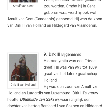
zou worden. Omdat hij in Gent
Arnulf van Gent
geboren was, werd hij ook wel
Arnulf van Gent (Gandensis) genoemd. Hij was de zoon
van Dirk II van Holland en Hildegard van Vlaanderen.
9. Dirk III
Bijgenaamd
Hierosolymita was een Friese
graaf. Hij was van 993 tot 1039
graaf van het latere graafschap
Holland.
Dirk III van Holland
Hij was een zoon van Arnulf van
Holland en Lutgardis van Luxemburg
.
Dirk III’s vrouw
heette
Othelhilde van Saksen,
waarschijnlijk een
dochter van hertog Bernhard I van Saksen en Hildegard