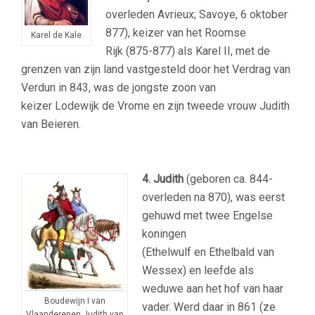
overleden Avrieux; Savoye, 6 oktober
877), keizer van het Roomse
Karel de Kale
Rijk (875-877) als Karel II, met de
grenzen van zijn land vastgesteld door het Verdrag van
Verdun in 843, was de jongste zoon van
keizer Lodewijk de Vrome en zijn tweede vrouw Judith
van Beieren.
4. Judith
(geboren ca. 844-
overleden na 870), was eerst
gehuwd met twee Engelse
koningen
(Ethelwulf en Ethelbald van
Wessex) en leefde als
weduwe aan het hof van haar
Boudewijn I van
vader. Werd daar in 861 (ze
Vlaanderenen Judith van