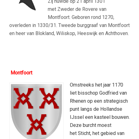
Zij huwde op 21 april 1301
met Zweder de Rovere van
Montfoort. Geboren rond 1270,
overleden in 1330/31. Tweede burggraaf van Montfoort
en heer van Blokland, Wiliskop, Heeswijk en Achthoven.
Montfoort
Omstreeks het jaar 1170
liet bisschop
Godfried van
Rhenen
op een strategisch
punt langs de
Hollandse
IJssel
een kasteel bouwen.
Deze burcht moest
het
Sticht
, het gebied van