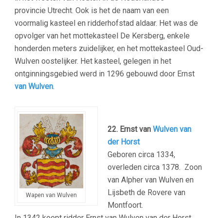
provincie Utrecht. Ook is het de naam van een
voormalig kasteel en ridderhofstad aldaar. Het was de
opvolger van het mottekasteel De Kersberg, enkele
honderden meters zuidelijker, en het mottekasteel Oud-
Wulven oostelijker. Het kasteel, gelegen in het
ontginningsgebied werd in 1296 gebouwd door Ernst
van Wulven
.
22. Ernst van
Wulven van
der Horst
Geboren circa 1334,
overleden circa 1378. Zoon
van Alpher van Wulven en
Lijsbeth de Rovere van
Wapen van Wulven
Montfoort.
In 1342 koopt ridder Ernst van Wulven van der Horst