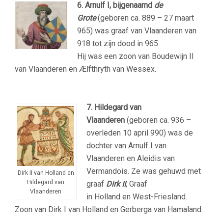
6. Arnulf I, bijgenaamd
de
Grote
(geboren ca. 889 – 27 maart
965) was graaf van Vlaanderen van
918 tot zijn dood in 965.
Hij was een zoon van Boudewijn II
van Vlaanderen en Ælfthryth van Wessex.
7. Hildegard van
Vlaanderen
(geboren ca. 936 –
overleden 10 april 990) was de
dochter van Arnulf I van
Vlaanderen en Aleidis van
Vermandois. Ze was gehuwd met
Dirk II van Holland en
Hildegard van
graaf
Dirk II
, Graaf
Vlaanderen
in Holland en West-Friesland.
Zoon van Dirk I van Holland en Gerberga van Hamaland.