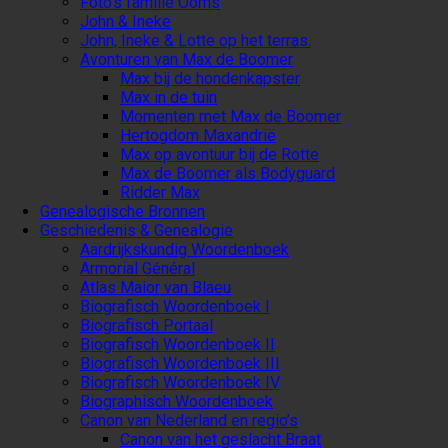
Foto’s familie Ooms
John & Ineke
John, Ineke & Lotte op het terras.
Avonturen van Max de Boomer
Max bij de hondenkapster
Max in de tuin
Momenten met Max de Boomer
Hertogdom Maxandrië
Max op avontuur bij de Rotte
Max de Boomer als Bodyguard
Ridder Max
Genealogische Bronnen
Geschiedenis & Genealogie
Aardrijkskundig Woordenboek
Armorial Général
Atlas Maior van Blaeu
Biografisch Woordenboek I
Biografisch Portaal
Biografisch Woordenboek II
Biografisch Woordenboek III
Biografisch Woordenboek IV
Biographisch Woordenboek
Canon van Nederland en regio’s
Canon van het geslacht Braat