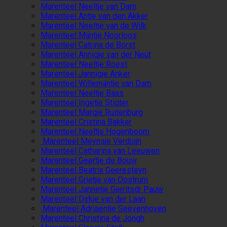
Marenteel Neeltje van Dam
Marenteel Antje van den Akker
Marenteel Neeltje van de Wilk
Marenteel Mijntje Noorloos
Marenteel Catrina de Borst
Marenteel Annigje van der Neut
Marenteel Neeltje Roest
Marenteel Jannigje Anker
Marenteel Willemijntje van Dam
Marenteel Neeltje Baas
Marenteel Ingetje Stigter
Marenteel Margje Ruitenburg
Marenteel Cristina Bakker
Marenteel Neeltje Hogenboom
Marenteel Meynsje Verduijn
Marenteel Catharina van Leeuwen
Marenteel Geertje de Bouw
Marenteel Beatrix Geeresteyn
Marenteel Grietje van Oostrum
Marenteel Jannetje Gerritsdr Pauw
Marenteel Dirkje van der Laan
Marenteel Adriaentje Seevenhoven
Marenteel Christina de Jongh