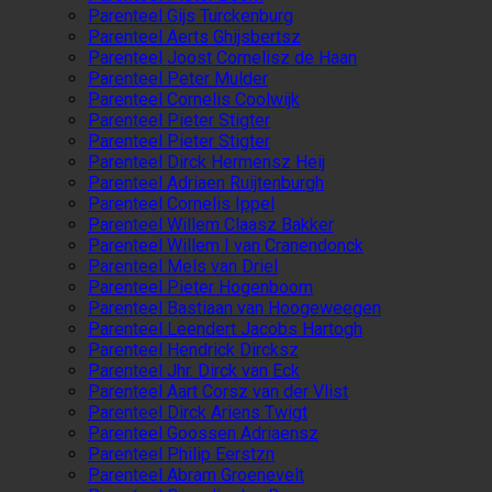
Parenteel Gijs Turckenburg
Parenteel Aerts Ghijsbertsz
Parenteel Joost Cornelisz de Haan
Parenteel Peter Mulder
Parenteel Cornelis Coolwijk
Parenteel Pieter Stigter
Parenteel Pieter Stigter
Parenteel Dirck Hermensz Heij
Parenteel Adriaen Ruijtenburgh
Parenteel Cornelis Ippel
Parenteel Willem Claasz Bakker
Parenteel Willem I van Cranendonck
Parenteel Mels van Driel
Parenteel Pieter Hogenboom
Parenteel Bastiaan van Hoogeweegen
Parenteel Leendert Jacobs Hartogh
Parenteel Hendrick Dircksz
Parenteel Jhr. Dirck van Eck
Parenteel Aart Corsz van der Vlist
Parenteel Dirck Ariens Twigt
Parenteel Goossen Adriaensz
Parenteel Philip Eerstzn
Parenteel Abram Groenevelt