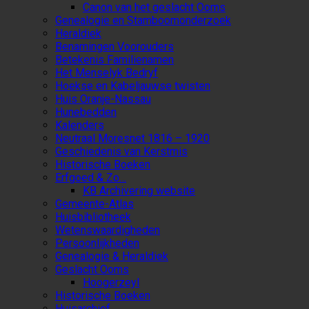
Canon van het geslacht Ooms
Genealogie en Stamboomonderzoek
Heraldiek
Benamingen Voorouders
Betekenis Familienamen
Het Menselyk Bedryf
Hoekse en Kabeljauwse twisten
Huis Oranje-Nassau
Hunebedden
Kalenders
Neutraal Moresnet 1816 – 1920
Geschiedenis van Kerstmis
Historische Boeken
Erfgoed & Zo…
KB Archivering website
Gemeente-Atlas
Huisbibliotheek
Wetenswaardigheden
Persoonlijkheden
Genealogie & Heraldiek
Geslacht Ooms
Hoogerzeyl
Historische Boeken
Huisarchief