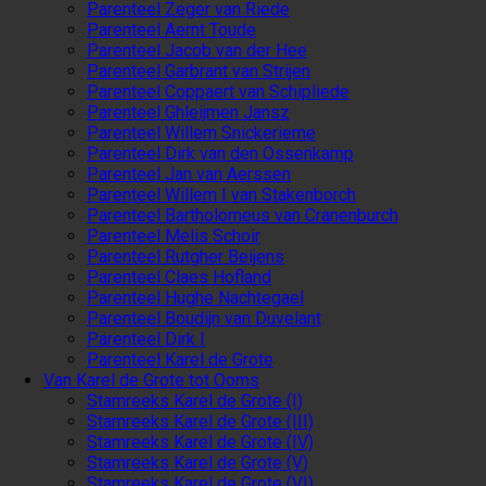
Parenteel Zeger van Riede
Parenteel Aernt Toude
Parenteel Jacob van der Hee
Parenteel Garbrant van Strijen
Parenteel Coppaert van Schipliede
Parenteel Ghleijmen Jansz
Parenteel Willem Snickerieme
Parenteel Dirk van den Ossenkamp
Parenteel Jan van Aerssen
Parenteel Willem I van Stakenborch
Parenteel Bartholomeus van Cranenburch
Parenteel Melis Schoir
Parenteel Rutgher Beijens
Parenteel Claes Hofland
Parenteel Hughe Nachtegael
Parenteel Boudijn van Duvelant
Parenteel Dirk I
Parenteel Karel de Grote
Van Karel de Grote tot Ooms
Stamreeks Karel de Grote (I)
Stamreeks Karel de Grote (III)
Stamreeks Karel de Grote (IV)
Stamreeks Karel de Grote (V)
Stamreeks Karel de Grote (VI)