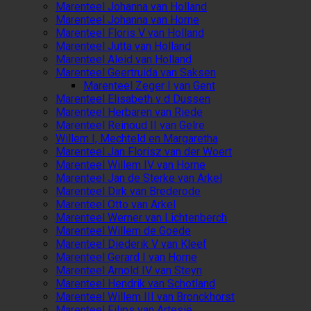
Marenteel Johanna van Holland
Marenteel Johanna van Horne
Marenteel Floris V van Holland
Marenteel Jutta van Holland
Marenteel Aleid van Holland
Marenteel Geertruida van Saksen
Marenteel Zeger I van Gent
Marenteel Elisabeth v d Dussen
Marenteel Herbaren van Riede
Marenteel Reinoud II van Gelre
Willem I, Mechteld en Margaretha
Marenteel Jan Florisz van der Woert
Marenteel Willem IV van Horne
Marenteel Jan de Sterke van Arkel
Marenteel Dirk van Brederode
Marenteel Otto van Arkel
Marenteel Werner van Lichtenberch
Marenteel Willem de Goede
Marenteel Diederik V van Kleef
Marenteel Gerard I van Horne
Marenteel Arnold IV van Steyn
Marenteel Hendrik van Schotland
Marenteel Willem III van Bronckhorst
Marenteel Filips van Artesië