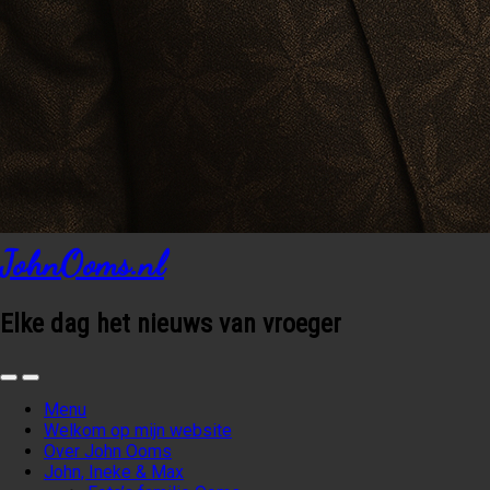
JohnOoms.nl
Elke dag het nieuws van vroeger
Menu
Welkom op mijn website
Over John Ooms
John, Ineke & Max