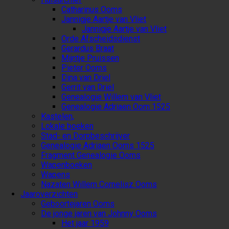
Catharinus Ooms
Jannigje Aartje van Vliet
Jannigje Aartje van Vliet
Orde Afscheidsdienst
Gerardus Braat
Mijntje Pruissen
Pieter Ooms
Dina van Driel
Gerrit van Driel
Genealogie Willem van Vliet
Genealogie Adriaen Oom 1525
Kastelen,
Lokale boeken
Stad- en Dorpbeschrijver
Genealogie Adriaen Ooms 1525
Fragment Genealogie Ooms
Wapenboeken
Wapens
Nazaten Willem Cornelisz Ooms
Jaaroverzichten
Geboortejaren Ooms
De jonge jaren van Johnny Ooms
Het jaar 1959