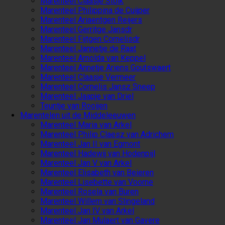
Marenteel Claasje Stolk
Marenteel Philippina de Cuijper
Marenteel Ariaentgen Reijers
Marenteel Gerritge Jansdr
Marenteel Fijtgen Cornelisdr
Marenteel Jannetje de Raat
Marenteel Arnolda van Keppel
Marenteel Annetje Ariens Goutswaert
Marenteel Claasje Vermeer
Marenteel Cornelis Jansz Sneep
Marenteel Jaapje van Driel
Teuntje van Rooijen
Marentelen uit de Middeleeuwen
Marenteel Maria van Arkel
Marenteel Philip Claesz van Adrichem
Marenteel Jan II van Egmont
Marenteel Hadewij van Hodenpijl
Marenteel Jan V van Arkel
Marenteel Elisabeth van Beieren
Marenteel Lisebette van Voorne
Marenteel Rosela van Buren
Marenteel Willem van Slingeland
Marenteel Jan IV van Arkel
Marenteel Jan Mulaert van Gavere