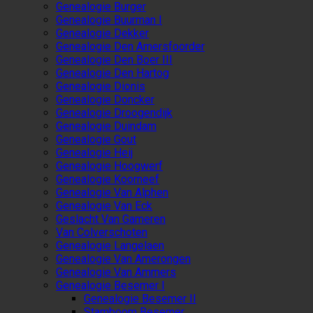
Genealogie Burger
Genealogie Buurman I
Genealogie Dekker
Genealogie Den Amersfoorder
Genealogie Den Boer III
Genealogie Den Hartog
Genealogie Dionis
Genealogie Doncker
Genealogie Droogendijk
Genealogie Duindam
Genealogie Gout
Genealogie Heij
Genealogie Hoogwerf
Genealogie Koorneef
Genealogie Van Alphen
Genealogie Van Eck
Geslacht Van Gameren
Van Colverschoten
Genealogie Langelaen
Genealogie Van Amerongen
Genealogie Van Ammers
Genealogie Besemer I
Genealogie Besemer II
Stamboom Besemer