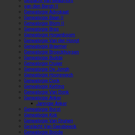
Geslacht van Beaumont
van den Bergh II
Genealogie Advokaat
Genealogie Baan II
Genealogie Blom II
Genealogie Bras
Genealogie Hogenboom
Genealogie Van der Hoogt
Genealogie Braemer
Genealogie Broeckhuysen
Genealogie Budde
Genealogie Cruijer
Genealogie De Jongh
Genealogie Hoorewech
Genealogie Cock
Genealogie Ketting
Genealogie Van Donk
Genealogie Anker
Jannigje Anker
Genealogie Borst
Genealogie Kok
Genealogie Van Drunen
Geslacht Van Gaesbeeck
Genealogie Boode