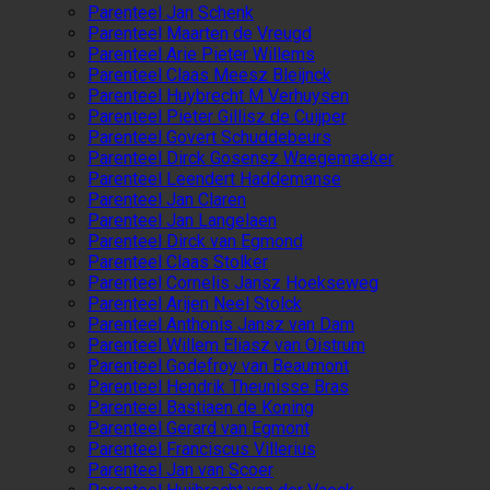
Parenteel Jan Schenk
Parenteel Maarten de Vreugd
Parenteel Arie Pieter Willems
Parenteel Claas Meesz Bleijnck
Parenteel Huybrecht M Verhuysen
Parenteel Pieter Gillisz de Cuijper
Parenteel Govert Schuddebeurs
Parenteel Dirck Gosensz Waegemaeker
Parenteel Leendert Haddemanse
Parenteel Jan Claren
Parenteel Jan Langelaen
Parenteel Dirck van Egmond
Parenteel Claas Stolker
Parenteel Cornelis Jansz Hoekseweg
Parenteel Arijen Neel Stolck
Parenteel Anthonis Jansz van Dam
Parenteel Willem Eliasz van Oistrum
Parenteel Godefroy van Beaumont
Parenteel Hendrik Theunisse Bras
Parenteel Bastiaen de Koning
Parenteel Gerard van Egmont
Parenteel Franciscus Villerius
Parenteel Jan van Scoer