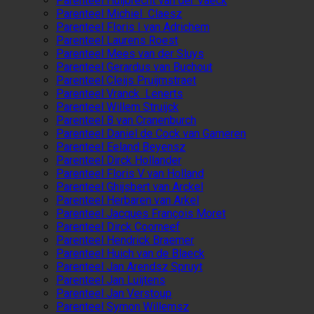
Parenteel Huijbrecht van der Vaeck
Parenteel Michiel Claesz
Parenteel Floris I van Adrichem
Parenteel Laurens Roest
Parenteel Mees van der Sluys
Parenteel Gerardus van Buchout
Parenteel Cleijs Pruijmstraet
Parenteel Vranck Lenerts
Parenteel Willem Struijck
Parenteel B van Cranenburch
Parenteel Daniel de Cock van Gameren
Parenteel Eeland Beyensz
Parenteel Dirck Hollander
Parenteel Floris V van Holland
Parenteel Ghijsbert van Arckel
Parenteel Herbaren van Arkel
Parenteel Jacques François Moret
Parenteel Dirck Coorneef
Parenteel Hendrick Braemer
Parenteel Huich van de Blaeck
Parenteel Jan Arendsz Spruyt
Parenteel Jan Luijtens
Parenteel Jan Verstoup
Parenteel Symon Willemsz