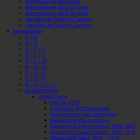
Arnulfingen en Karolingen
Nakomelingen Karel de Grote
Nakomelingen Karel de Grote
Van Karel de Grote tot Lamens
Van Karel de Grote tot Lamens
Genealogieën
A – B
C – D
E – F – G
H – I – J
K – L – M
N – O – P
Q – R – S
T – U – V
W – X – Y – Z
Geslacht Ooms
Johnny Ooms
Het jaar 1958
Schoolfoto ROC Mondriaan
Klassenfoto’s met John Ooms
Klassenfoto Kleuterschool
Klassenfoto Lagere School 1964-1965
Klassenfoto Lagere School 1969-1970
Klassenfoto Mavo 1972 – 1973