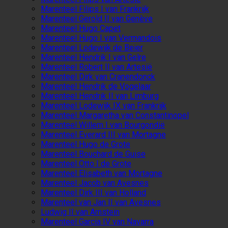
Marenteel Filips I van Frankrijk
Marenteel Gerold II van Genève
Marenteel Hugo Capet
Marenteel Hugo I van Vermandois
Marenteel Lodewijk de Beier
Marenteel Hendrik I van Gelre
Marenteel Robert II van Artesië
Marenteel Dirk van Cranendonck
Marenteel Hendrik de Vogelaar
Marenteel Hendrik II van Limburg
Marenteel Lodewijk IX van Frankrijk
Marenteel Margaretha van Constantinopel
Marenteel Willem I van Bourgondië
Marenteel Everard III van Mortagne
Marenteel Hugo de Grote
Marenteel Bouchard de Guise
Marenteel Otto I de Grote
Marenteel Elisabeth van Mortagne
Marenteel Jacob van Avesnes
Marenteel Dirk III van Holland
Marenteel van Jan II van Avesnes
Ludwig II van Arnstein
Marenteel Garcia IV van Navarra