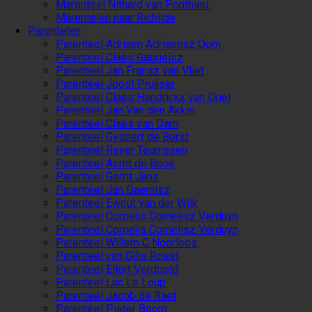
Marenteel Nithard van Ponthieu
Marentelen naar Richilde
Parentelen
Parenteel Adriaen Adriaensz Oom
Parenteel Claes Gabrielsz
Parenteel Jan Fransz van Vliet
Parenteel Joost Pruijser
Parenteel Claes Hendrickx van Driel
Parenteel Jan Van den Akker
Parenteel Claes van Dam
Parenteel Gysbert de Borst
Parenteel Reyer Teunissen
Parenteel Aernt de Booij
Parenteel Gerrit Jans
Parenteel Jan Daemisz
Parenteel Ewout van der Wilk
Parenteel Cornelis Cornelisz Verduyn
Parenteel Cornelis Cornelisz Verduyn
Parenteel Willem C Noorloos
Parenteel van Gilis Roest
Parenteel Ellert Verdoold
Parenteel Luc Le Loup
Parenteel Jacob de Raet
Parenteel Pieter Boom