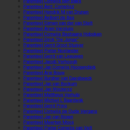
Parenteel Cornelis den Baes
Parenteel Aert Cornelisz
Parenteel Hendrik M van Drunen
Parenteel Aelbert de Bas
Parenteel Sijmen van der van Stelt
Parenteel Arien Versluijs
Parenteel Cornelis Bastiaans Hoboken
Parenteel Dirck “De Jonge”
Parenteel Gerrit Groot Stuijver
Parenteel Pieter Noirlander
Parenteel Gerrit van Leeuwen
Parenteel Jacob Verhoogh
Parenteel Jan Cornelis Hoogendijck
Parenteel Arie Bouw
Parenteel Burgher van Gaesbeeck
Parenteel Jan van Bockum
Parenteel Jan Woutersz
Parenteel Mattheus Verhulp
Parenteel Michiel L Baardwijk
Parenteel Gerrit Prins
Parenteel Cornelis de Oude Vergans
Parenteel Jan van Roijen
Parenteel Meerten Mooij
Parenteel Pieter Cornelis van Velt