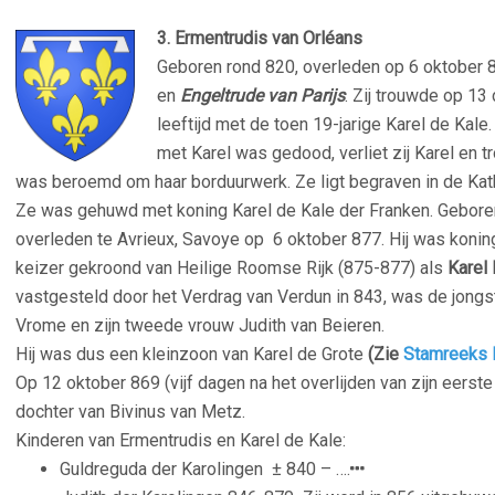
3. Ermentrudis van Orléans
Geboren rond 820, overleden op 6 oktober 
en
Engeltrude van Parijs
. Zij trouwde op 13
leeftijd met de toen 19-jarige Karel de Kale.
met Karel was gedood, verliet zij Karel en tr
was beroemd om haar borduurwerk. Ze ligt begraven in de Kath
Ze was gehuwd met koning Karel de Kale der Franken. Geboren 
overleden te Avrieux, Savoye op 6 oktober 877. Hij was konin
keizer gekroond van Heilige Roomse Rijk (875-877) als
Karel 
vastgesteld door het Verdrag van Verdun in 843, was de jongs
Vrome en zijn tweede vrouw Judith van Beieren.
Hij was dus een kleinzoon van Karel de Grote
(Zie
Stamreeks K
Op 12 oktober 869 (vijf dagen na het overlijden van zijn eerste
dochter van Bivinus van Metz.
Kinderen van Ermentrudis en Karel de Kale:
Guldreguda der Karolingen
± 840 – ….