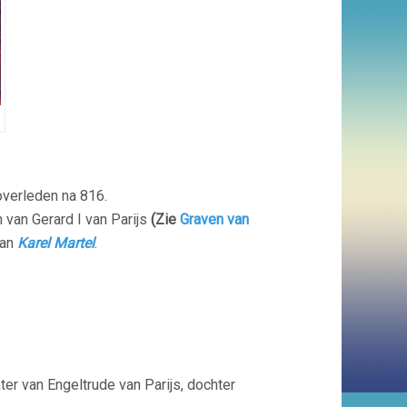
overleden na 816.
van Gerard I van Parijs
(Zie
Graven van
van
Karel Martel
.
er van Engeltrude van Parijs, dochter