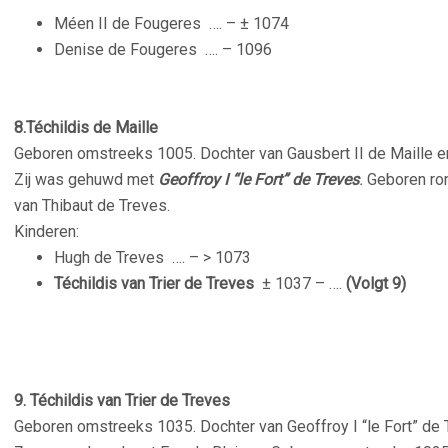
Méen II de Fougeres
…. – ± 1074
Denise de Fougeres
…. – 1096
8.Téchildis de Maille
Geboren omstreeks 1005. Dochter van Gausbert II de Maille 
Zij was gehuwd met
Geoffroy I “le Fort” de Treves
.
Geboren ro
van Thibaut de Treves.
Kinderen:
Hugh de Treves
…. – > 1073
Téchildis van Trier de Treves
± 1037 – ….
(Volgt 9)
9.
Téchildis van Trier de Treves
Geboren omstreeks 1035. Dochter van Geoffroy I “le Fort” de