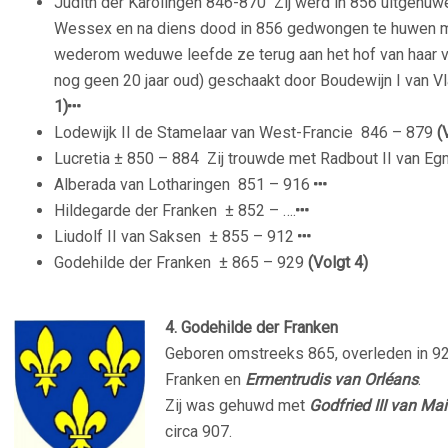
Judith der Karolingen
846-870
Zij werd in 856 uitgehuwel
Wessex en na diens dood in 856 gedwongen te huwen me
wederom weduwe leefde ze terug aan het hof van haar va
nog geen 20 jaar oud) geschaakt door Boudewijn I van V
1)
Lodewijk II de Stamelaar van West-Francie
846 – 879
(
Lucretia ± 850 – 884 Zij trouwde met Radbout II van E
Alberada van Lotharingen
851 – 916
Hildegarde der Franken
± 852 – ….
Liudolf II van Saksen
± 855 – 912
Godehilde der Franken
± 865 – 929
(Volgt 4)
–
4. Godehilde der Franken
Geboren omstreeks 865, overleden in 929
Franken en
Ermentrudis van Orléans
.
Zij was gehuwd met
Godfried III van Ma
circa 907.