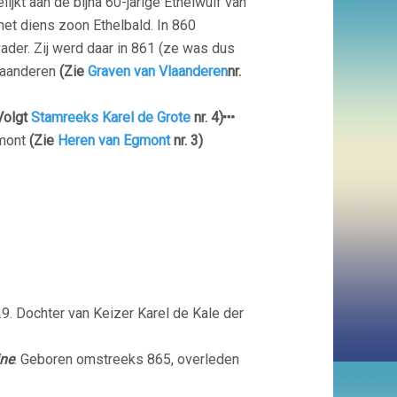
ijkt aan de bijna 60-jarige Ethelwulf van
t diens zoon Ethelbald. In 860
der. Zij werd daar in 861 (ze was dus
laanderen
(Zie
Graven van Vlaanderen
nr.
Volgt
Stamreeks Karel de Grote
nr. 4)
gmont
(Zie
Heren van Egmont
nr. 3)
. Dochter van Keizer Karel de Kale der
ine
.
Geboren omstreeks 865, overleden