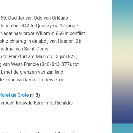
869. Dochter van Odo van Orléans
 december 842 te Quierzy op 12-jarige
 Nadat haar broer Willem in 866 in conflict
ok zich terug in de abdij van Hasnon. Zij
edraal van Saint-Denis.
te Frankfurt am Main op 13 juni 823,
g van West-Francië (840/843-877), tot
II
, met de grenzen van zijn land
te zoon van keizer Lodewijk de
arel de Grote
nr. 3)
.
 vrouw) trouwde Karel met Richildis,