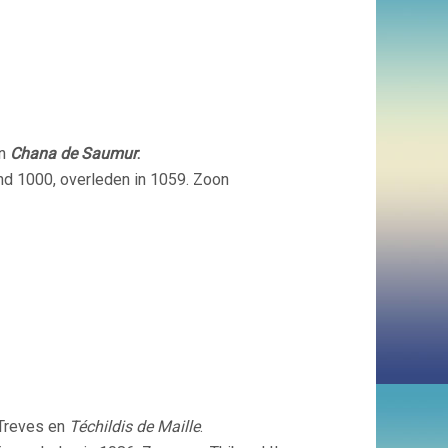
en
Chana de Saumur
.
nd 1000, overleden in 1059. Zoon
 Treves en
Téchildis de Maille
.