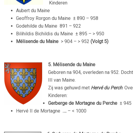
Kinderen
Aubert du Maine
Geoffroy Rorgon du Maine
± 890 – 958
Godehilde du Maine
891 – 922
Bilihildis Bichildis du Maine
± 895 – > 950
Mélisende du Maine
> 904 – > 952
(Volgt 5)
5. Mélisende du Maine
Geboren na 904, overleden na 952. Doch
III van Maine.
Zij was gehuwd met
Hervé du Perch
. Ove
Kinderen:
Gerberge de Mortagne du Perche
±
945 
Hervé II de Mortagne
….
– < 1000