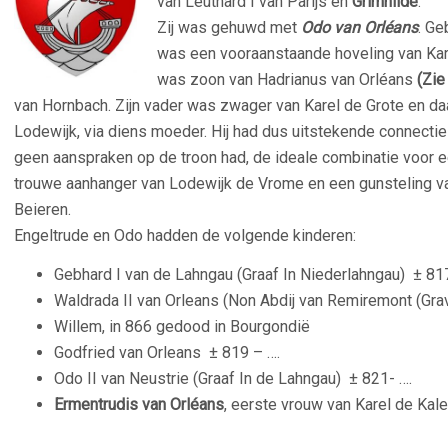
van Leuthard I van Parijs en
Grimhilde
.
Zij was gehuwd met
Odo van Orléans
. Ge
was een vooraanstaande hoveling van Kar
was zoon van Hadrianus van Orléans
(Zi
van Hornbach. Zijn vader was zwager van Karel de Grote en d
Lodewijk, via diens moeder. Hij had dus uitstekende connecties
geen aanspraken op de troon had, de ideale combinatie voor ee
trouwe aanhanger van Lodewijk de Vrome en een gunsteling v
Beieren.
Engeltrude en Odo hadden de volgende kinderen:
Gebhard I van de Lahngau (Graaf In Niederlahngau)
± 81
Waldrada II van Orleans (Non Abdij van Remiremont (G
Willem, in 866 gedood in Bourgondië
Godfried van Orleans
± 819 – ….
Odo II van Neustrie (Graaf In de Lahngau)
± 821- ….
Ermentrudis van Orléans
, eerste vrouw van Karel de Kale
–