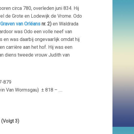
boren circa 780, overleden juni 834. Hij
el de Grote en Lodewijk de Vrome. Odo
e
Graven van Orléans
nr. 2)
en Waldrada
aardoor was Odo een volle neef van
 en was daarbij ongevaarlijk omdat hij
n carrière aan het hof. Hij was een
an diens tweede vrouw Judith van
7-879
ravin Van Wormsgau)
± 818 – ….
(Volgt 3)