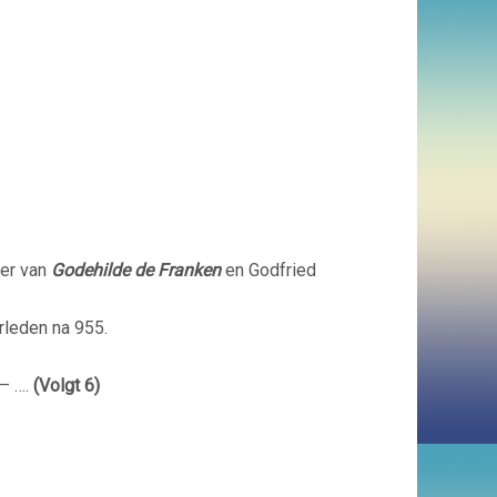
ter van
Godehilde de Franken
en Godfried
rleden na 955.
– ….
(Volgt 6)