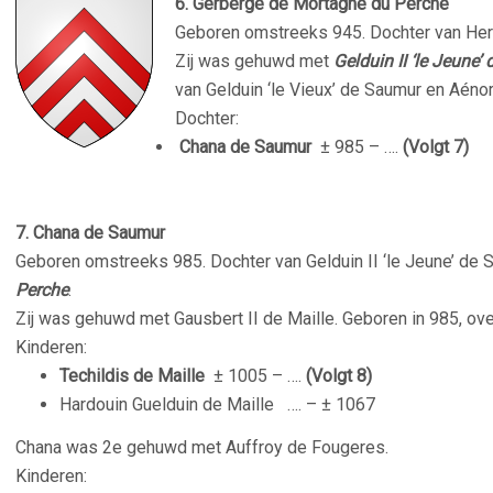
6. Gerberge de Mortagne du Perche
Geboren omstreeks 945. Dochter van He
Zij was gehuwd met
Gelduin II ‘le Jeune
van Gelduin ‘le Vieux’ de Saumur en Aéno
Dochter:
Chana de Saumur
± 985 – ….
(Volgt 7)
7. Chana de Saumur
Geboren omstreeks 985. Dochter van Gelduin II ‘le Jeune’ de
Perche
.
Zij was gehuwd met Gausbert II de Maille. Geboren in 985, ove
Kinderen:
Techildis de Maille
± 1005 – ….
(Volgt 8)
Hardouin Guelduin de Maille
…. – ± 1067
Chana was 2e gehuwd met Auffroy de Fougeres.
Kinderen: