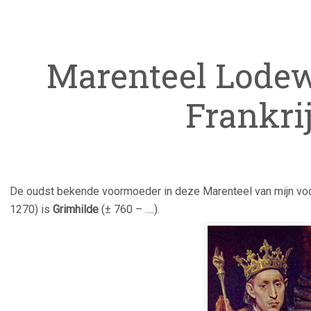
Marenteel Lodew
Frankri
De oudst bekende voormoeder in deze Marenteel van mijn vo
1270) is
Grimhilde
(± 760 – ….).